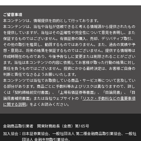
ご留意事項
本コンテンツは、情報提供を目的として行っております。
本コンテンツは、当社や当社が信頼できると考える情報源から提供されたもの
を提供していますが、当社はその正確性や完全性について意見を表明し、また
保証するものではございません。有価証券の購入、売却、デリバティブ取引、
その他の取引を推奨し、勧誘するものではありません。また、過去の実績や予
想・意見は、将来の結果を保証するものではございません。提供する情報等は
作成時現在のものであり、今後予告なしに変更または削除されることがござい
ます。当社は本コンテンツの内容に依拠してお客様が取った行動の結果に対し
責任を負うものではございません。投資にかかる最終決定は、お客様ご自身の
判断と責任でなさるようお願いいたします。
本コンテンツでは当社でお取扱している商品・サービス等について言及してい
る部分があります。商品ごとに手数料等およびリスクは異なりますので、詳し
くは「契約締結前交付書面」、「上場有価証券等書面」、「目論見書」、「目
論見書補完書面」または当社ウェブサイトの「
リスク・手数料などの重要事項
に関する説明
」をよくお読みください。
金融商品取引業者 関東財務局長（金商）第165号
日本証券業協会、一般社団法人 第二種金融商品取引業協会、一般社
団法人 金融先物取引業協会、