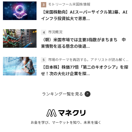
モトリーフール米国株情報
【米国株動向】AIスーパーサイクル第2幕、AI
インフラ投資拡大で恩恵...
市況概況
（朝）米国市場では主要3指数がまちまち 中
東情勢を巡る懸念の後退...
市場のテーマを再訪する。アナリストが読み解くテーマの本質
【日本株】株価77倍「第二のキオクシア」を探
せ！次の大化け企業を探...
ランキング一覧を見る
お金を学び、マーケットを知り、未来を描く