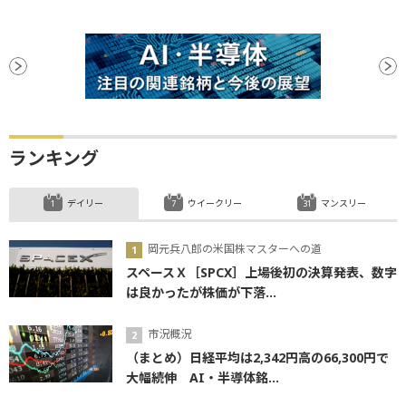
ランキング
デイリー
ウイークリー
マンスリー
岡元兵八郎の米国株マスターへの道
スペースＸ［SPCX］上場後初の決算発表、数字
は良かったが株価が下落...
市況概況
（まとめ）日経平均は2,342円高の66,300円で
大幅続伸 AI・半導体銘...