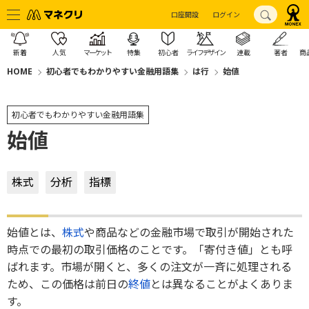
口座開設
ログイン
新着
人気
マーケット
特集
初心者
ライフデザイン
連載
著者
商
HOME
初心者でもわかりやすい金融用語集
は行
始値
初心者でもわかりやすい金融用語集
始値
株式
分析
指標
始値とは、
株式
や商品などの金融市場で取引が開始された
時点での最初の取引価格のことです。「寄付き値」とも呼
ばれます。市場が開くと、多くの注文が一斉に処理される
ため、この価格は前日の
終値
とは異なることがよくありま
す。