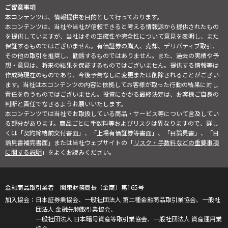
ご留意事項
本コンテンツは、情報提供を目的として行っております。
本コンテンツは、当社や当社が信頼できると考える情報源から提供されたもの
を提供していますが、当社はその正確性や完全性について意見を表明し、また
保証するものではございません。有価証券の購入、売却、デリバティブ取引、
その他の取引を推奨し、勧誘するものではありません。また、過去の実績や予
想・意見は、将来の結果を保証するものではございません。提供する情報等は
作成時現在のものであり、今後予告なしに変更または削除されることがござい
ます。当社は本コンテンツの内容に依拠してお客様が取った行動の結果に対し
責任を負うものではございません。投資にかかる最終決定は、お客様ご自身の
判断と責任でなさるようお願いいたします。
本コンテンツでは当社でお取扱している商品・サービス等について言及してい
る部分があります。商品ごとに手数料等およびリスクは異なりますので、詳し
くは「契約締結前交付書面」、「上場有価証券等書面」、「目論見書」、「目
論見書補完書面」または当社ウェブサイトの「
リスク・手数料などの重要事項
に関する説明
」をよくお読みください。
金融商品取引業者 関東財務局長（金商）第165号
日本証券業協会、一般社団法人 第二種金融商品取引業協会、一般社
団法人 金融先物取引業協会、
一般社団法人 日本暗号資産等取引業協会、一般社団法人 資産運用業