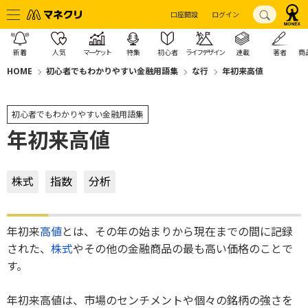
口座開設
ログイン
新着
人気
マーケット
特集
初心者
ライフデザイン
連載
著者
商
HOME
初心者でもわかりやすい金融用語集
な行
年初来高値
初心者でもわかりやすい金融用語集
年初来高値
株式
指数
分析
年初来
高値
とは、その年の始まりから現在までの間に記録
された、
株式
やその他の金融商品の最も高い価格のことで
す。
年初来高値は、市場のセンチメントや個々の銘柄の強さを