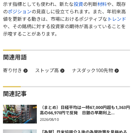
示す指標としても使われ、新たな
投資
の判断
材料
や、既存
の
ポジション
の見直しに役立てられます。また、年初来高
値を更新する動きは、市場におけるポジティブな
トレンド
や、その銘柄に対する投資家の期待が高まっていることを
示唆することがあります。
関連用語
寄り付き
ストップ高
ナスダック100先物
関連記事
（まとめ）日経平均は一時67,000円超も1,363円
高の66,970円で反発 日銀の早期利上...
2026/08/10
【為替】日米協調介入後の為替政策を見極める