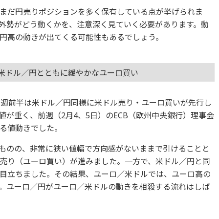
まだ円売りポジションを多く保有している点が挙げられま
外勢がどう動くかを、注意深く見ていく必要があります。動
円高の動きが出てくる可能性もあるでしょう。
：米ドル／円とともに緩やかなユーロ買い
、週前半は米ドル／円同様に米ドル売り・ユーロ買いが先行し
上値が重く、前週（2月4、5日）のECB（欧州中央銀行）理事会
る値動きでした。
げたものの、非常に狭い値幅で方向感がないままで引けることと
売り（ユーロ買い）が進みました。一方で、米ドル／円と同
目立ちました。その結果、ユーロ／米ドルでは、ユーロ高の
。ユーロ／円がユーロ／米ドルの動きを相殺する流れはしば