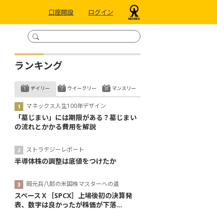
口座開設
ログイン
ランキング
デイリー
ウイークリー
マンスリー
マネックス人生100年デザイン
「墓じまい」には期限がある？墓じまい
の流れとかかる費用を解説
ストラテジーレポート
半導体株の調整は底値をつけたか
岡元兵八郎の米国株マスターへの道
スペースＸ［SPCX］上場後初の決算発
表、数字は良かったが株価が下落...