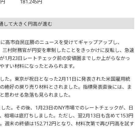
0円 181.245円
通して大きく円高が進む
初に高市自民圧勝のニュースを受けてギャップアップし、
かし、三村財務官が円安を牽制したことをきっかけに反転し、急速
が1月23日レートチェック前の安値圏までしか上がらなかっ
やすい材料になったとみられます。
した。東京が祝日となった2月11日に発表された米国雇用統
の絶好の戻り売り材料とされました。指標発表直後には、ま
と思わせる急落も見られました。
つけました。その後、1月23日のNY市場でのレートチェックが、日
相場は底打ちしました。ただし、翌2月13日も含めて153円
週末の終値は152.712円となり、材料次第で再び円高を試す