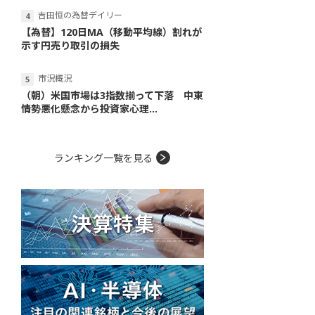
吉田恒の為替デイリー
【為替】120日MA（移動平均線）割れが
示す円売り取引の損失
市況概況
（朝）米国市場は3指数揃って下落 中東
情勢悪化懸念から投資家心理...
ランキング一覧を見る