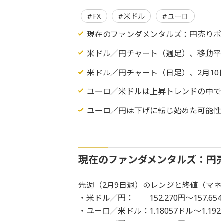
FX
米ドル
ユーロ
現在のファンダメンタルズ：円売り
米ドル／円チャート（週足）、移動平
米ドル／円チャート（日足）、2月1
ユーロ／米ドルは上昇トレンドの中
ユーロ／円は下げに転じ始めた可能
現在のファンダメンタルズ：円
先週（2月9日週）のレンジと終値（マネ
・米ドル／円： 152.270円～157.65
・ユーロ／米ドル：1.18057ドル～1.192