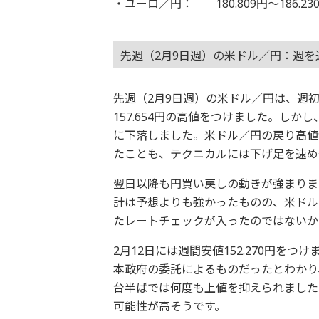
・ユーロ／円： 180.809円～186.23
先週（2月9日週）の米ドル／円：週を
先週（2月9日週）の米ドル／円は、週
157.654円の高値をつけました。し
に下落しました。米ドル／円の戻り高値
たことも、テクニカルには下げ足を速め
翌日以降も円買い戻しの動きが強まりま
計は予想よりも強かったものの、米ドル
たレートチェックが入ったのではないか
2月12日には週間安値152.270円を
本政府の委託によるものだったとわかり、
台半ばでは何度も上値を抑えられました。
可能性が高そうです。