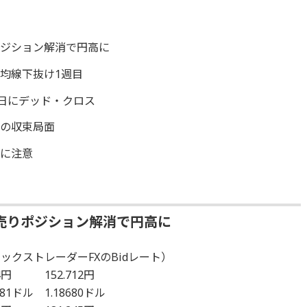
ポジション解消で円高に
均線下抜け1週目
0日にデッド・クロス
での収束局面
性に注意
売りポジション解消で円高に
ックストレーダーFXのBidレート）
4円 152.712円
81ドル 1.18680ドル