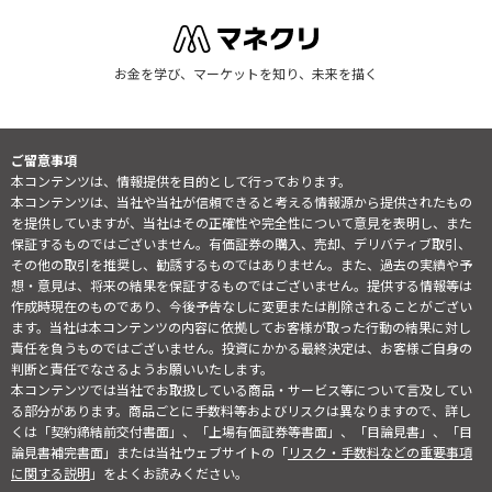
お金を学び、マーケットを知り、未来を描く
ご留意事項
本コンテンツは、情報提供を目的として行っております。
本コンテンツは、当社や当社が信頼できると考える情報源から提供されたもの
を提供していますが、当社はその正確性や完全性について意見を表明し、また
保証するものではございません。有価証券の購入、売却、デリバティブ取引、
その他の取引を推奨し、勧誘するものではありません。また、過去の実績や予
想・意見は、将来の結果を保証するものではございません。提供する情報等は
作成時現在のものであり、今後予告なしに変更または削除されることがござい
ます。当社は本コンテンツの内容に依拠してお客様が取った行動の結果に対し
責任を負うものではございません。投資にかかる最終決定は、お客様ご自身の
判断と責任でなさるようお願いいたします。
本コンテンツでは当社でお取扱している商品・サービス等について言及してい
る部分があります。商品ごとに手数料等およびリスクは異なりますので、詳し
くは「契約締結前交付書面」、「上場有価証券等書面」、「目論見書」、「目
論見書補完書面」または当社ウェブサイトの「
リスク・手数料などの重要事項
に関する説明
」をよくお読みください。