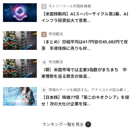
モトリーフール米国株情報
【米国株動向】AIスーパーサイクル第2幕、AI
インフラ投資拡大で恩恵...
市況概況
（まとめ）日経平均は617円安の65,683円で反
落 半導体株に売りも好...
市況概況
（朝）米国市場では主要3指数がまちまち 中
東情勢を巡る懸念の後退...
市場のテーマを再訪する。アナリストが読み解くテーマの本質
【日本株】株価77倍「第二のキオクシア」を探
せ！次の大化け企業を探...
ランキング一覧を見る