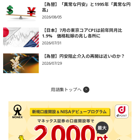
【為替】「異常な円安」と1995年「異常な円
高」
2026/08/05
【日本】7月の東京コアCPIは前年同月比
1.9% 価格転嫁の兆し各所に
2026/07/31
【為替】円安阻止介入の再開は近いのか？
2026/07/29
用語集トップへ