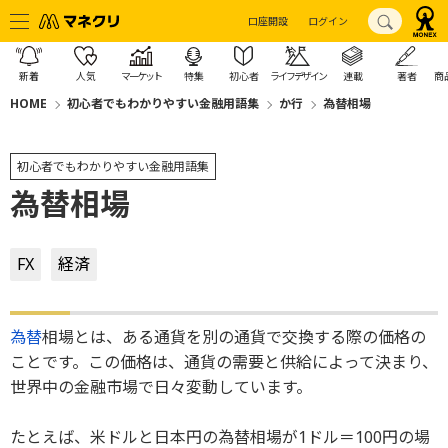
口座開設
ログイン
新着
人気
マーケット
特集
初心者
ライフデザイン
連載
著者
商
HOME
初心者でもわかりやすい金融用語集
か行
為替相場
初心者でもわかりやすい金融用語集
為替相場
FX
経済
為替
相場とは、ある通貨を別の通貨で交換する際の価格の
ことです。この価格は、通貨の需要と供給によって決まり、
世界中の金融市場で日々変動しています。
たとえば、米ドルと日本円の為替相場が1ドル＝100円の場