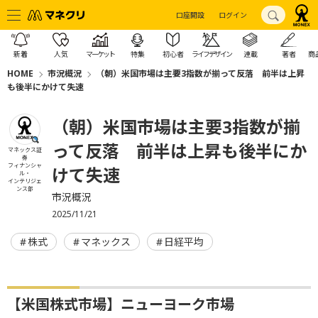
口座開設
ログイン
新着
人気
マーケット
特集
初心者
ライフデザイン
連載
著者
商
HOME
市況概況
（朝）米国市場は主要3指数が揃って反落 前半は上昇
も後半にかけて失速
（朝）米国市場は主要3指数が揃
って反落 前半は上昇も後半にか
マネックス証
券
フィナンシャ
けて失速
ル・
インテリジェ
ンス部
市況概況
2025/11/21
株式
マネックス
日経平均
【米国株式市場】ニューヨーク市場