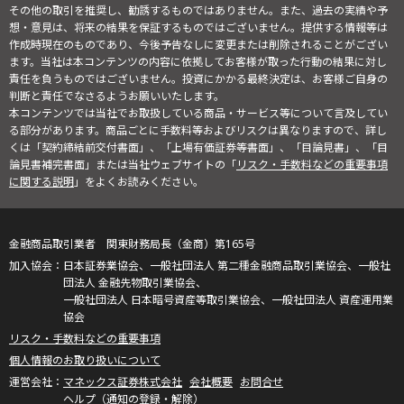
その他の取引を推奨し、勧誘するものではありません。また、過去の実績や予
想・意見は、将来の結果を保証するものではございません。提供する情報等は
作成時現在のものであり、今後予告なしに変更または削除されることがござい
ます。当社は本コンテンツの内容に依拠してお客様が取った行動の結果に対し
責任を負うものではございません。投資にかかる最終決定は、お客様ご自身の
判断と責任でなさるようお願いいたします。
本コンテンツでは当社でお取扱している商品・サービス等について言及してい
る部分があります。商品ごとに手数料等およびリスクは異なりますので、詳し
くは「契約締結前交付書面」、「上場有価証券等書面」、「目論見書」、「目
論見書補完書面」または当社ウェブサイトの「
リスク・手数料などの重要事項
に関する説明
」をよくお読みください。
金融商品取引業者 関東財務局長（金商）第165号
日本証券業協会、一般社団法人 第二種金融商品取引業協会、一般社
団法人 金融先物取引業協会、
一般社団法人 日本暗号資産等取引業協会、一般社団法人 資産運用業
協会
リスク・手数料などの重要事項
個人情報のお取り扱いについて
マネックス証券株式会社
会社概要
お問合せ
ヘルプ（通知の登録・解除）