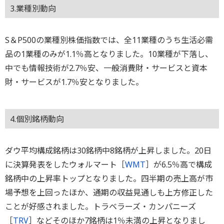
3.業種別動向
S＆P500の業種別株価指数では、全11業種のうち生活必需
品の1業種のみが1.1％高となりました。10業種が下落し、
中でも情報技術が2.7％安、一般消費財・サービスと資本
財・サービスが1.7％安となりました。
4.個別銘柄動向
ダウ平均構成銘柄は30銘柄中8銘柄が上昇しました。20日
に決算発表をしたウォルマート［
WMT
］が6.5％高で構成
銘柄中の上昇率トップとなりました。四半期の売上高が市
場予想を上回ったほか、通期の収益見通しも上方修正した
ことが好感されました。トラベラーズ・カンパニーズ
［
TRV
］などそのほか7銘柄は1％未満の上昇となりまし