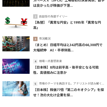
スペースＸ［SPCX］上場後初の決算発表、数字
は良かったが株価が下落...
吉田恒の為替デイリー
【為替】「異常な円安」と1995年「異常な円
高」
市況概況
（まとめ）日経平均は2,342円高の66,300円で
大幅続伸 AI・半導体銘...
相場一点喜怒哀楽
【日本株】8月は前半高・後半安となる可能
性、高値掴みに注意か
市場のテーマを再訪する。アナリストが読み解くテーマの本質
【日本株】株価77倍「第二のキオクシア」を探
せ！次の大化け企業を探...