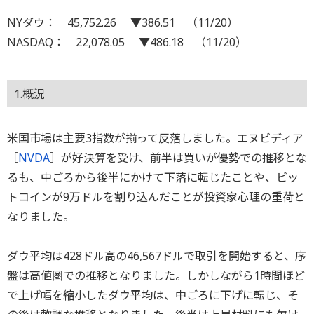
NYダウ： 45,752.26 ▼386.51 （11/20）
NASDAQ： 22,078.05 ▼486.18 （11/20）
1.概況
米国市場は主要3指数が揃って反落しました。エヌビディア
［
NVDA
］が好決算を受け、前半は買いが優勢での推移とな
るも、中ごろから後半にかけて下落に転じたことや、ビッ
トコインが9万ドルを割り込んだことが投資家心理の重荷と
なりました。
ダウ平均は428ドル高の46,567ドルで取引を開始すると、序
盤は高値圏での推移となりました。しかしながら1時間ほど
で上げ幅を縮小したダウ平均は、中ごろに下げに転じ、そ