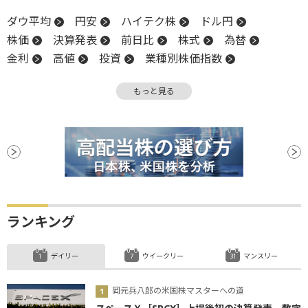
ダウ平均
円安
ハイテク株
ドル円
株価
決算発表
前日比
株式
為替
金利
高値
投資
業種別株価指数
投資家心理
軟調
物価
売上高
失業率
もっと見る
上方修正
長期金利
NASDAQ
反落
米国株
株価指数
決算
材料
消費者物価指数
CPI
ビットコイン
安値
ランキング
デイリー
ウイークリー
マンスリー
岡元兵八郎の米国株マスターへの道