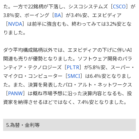
た。一方で22銘柄が下落し、シスコシステムズ［
CSCO
］が
3.8％安、ボーイング［
BA
］が3.4％安、エヌビディア
［
NVDA
］は前半に強含むも、終わってみては3.2%安とな
りました。
ダウ平均構成銘柄以外では、エヌビディアの下げに伴いAI
関連も売りが優勢となりました。ソフトウェア開発のパラ
ンティア・テクノロジーズ［
PLTR
］が5.8％安、スーパー・
マイクロ・コンピューター［
SMCI
］は6.4％安となりまし
た。また、決算を発表したパロ・アルト・ネットワークス
［
PANW
］は概ね市場予想に沿った決算内容となるも、投
資家を納得させるほどではなく、7.4％安となりました。
5.為替・金利等