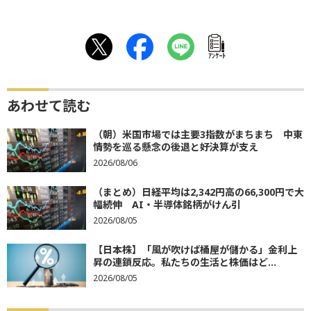
ｱﾝｹｰﾄ
あわせて読む
（朝）米国市場では主要3指数がまちまち 中東
情勢を巡る懸念の後退と好決算が支え
2026/08/06
（まとめ）日経平均は2,342円高の66,300円で大
幅続伸 AI・半導体銘柄がけん引
2026/08/05
【日本株】「風が吹けば桶屋が儲かる」金利上
昇の連鎖反応。私たちの生活と株価はど...
2026/08/05