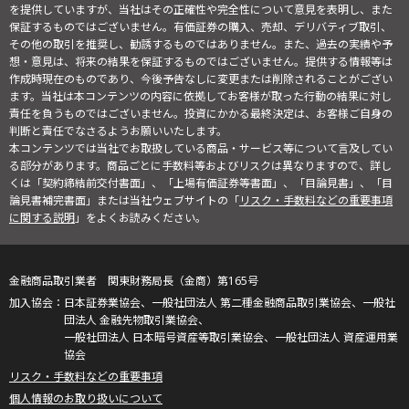
を提供していますが、当社はその正確性や完全性について意見を表明し、また
保証するものではございません。有価証券の購入、売却、デリバティブ取引、
その他の取引を推奨し、勧誘するものではありません。また、過去の実績や予
想・意見は、将来の結果を保証するものではございません。提供する情報等は
作成時現在のものであり、今後予告なしに変更または削除されることがござい
ます。当社は本コンテンツの内容に依拠してお客様が取った行動の結果に対し
責任を負うものではございません。投資にかかる最終決定は、お客様ご自身の
判断と責任でなさるようお願いいたします。
本コンテンツでは当社でお取扱している商品・サービス等について言及してい
る部分があります。商品ごとに手数料等およびリスクは異なりますので、詳し
くは「契約締結前交付書面」、「上場有価証券等書面」、「目論見書」、「目
論見書補完書面」または当社ウェブサイトの「
リスク・手数料などの重要事項
に関する説明
」をよくお読みください。
金融商品取引業者 関東財務局長（金商）第165号
日本証券業協会、一般社団法人 第二種金融商品取引業協会、一般社
団法人 金融先物取引業協会、
一般社団法人 日本暗号資産等取引業協会、一般社団法人 資産運用業
協会
リスク・手数料などの重要事項
個人情報のお取り扱いについて