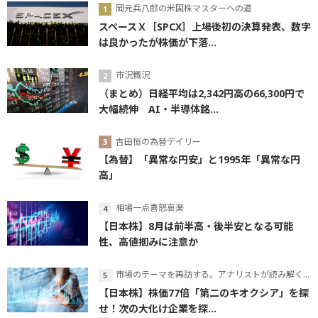
岡元兵八郎の米国株マスターへの道
スペースＸ［SPCX］上場後初の決算発表、数字
は良かったが株価が下落...
市況概況
（まとめ）日経平均は2,342円高の66,300円で
大幅続伸 AI・半導体銘...
吉田恒の為替デイリー
【為替】「異常な円安」と1995年「異常な円
高」
相場一点喜怒哀楽
【日本株】8月は前半高・後半安となる可能
性、高値掴みに注意か
市場のテーマを再訪する。アナリストが読み解くテーマの本質
【日本株】株価77倍「第二のキオクシア」を探
せ！次の大化け企業を探...