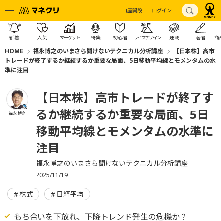
口座開設
ログイン
新着
人気
マーケット
特集
初心者
ライフデザイン
連載
著者
商
HOME
福永博之のいまさら聞けないテクニカル分析講座
【日本株】高市
トレードが終了するか継続するか重要な局面、5日移動平均線とモメンタムの水
準に注目
【日本株】高市トレードが終了す
るか継続するか重要な局面、5日
福永 博之
移動平均線とモメンタムの水準に
注目
福永博之のいまさら聞けないテクニカル分析講座
2025/11/19
株式
日経平均
もち合いを下放れ、下降トレンド発生の危機か？