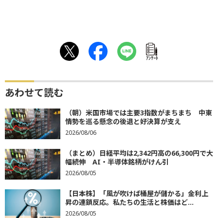
ｱﾝｹｰﾄ
あわせて読む
（朝）米国市場では主要3指数がまちまち 中東
情勢を巡る懸念の後退と好決算が支え
2026/08/06
（まとめ）日経平均は2,342円高の66,300円で大
幅続伸 AI・半導体銘柄がけん引
2026/08/05
【日本株】「風が吹けば桶屋が儲かる」金利上
昇の連鎖反応。私たちの生活と株価はど...
2026/08/05