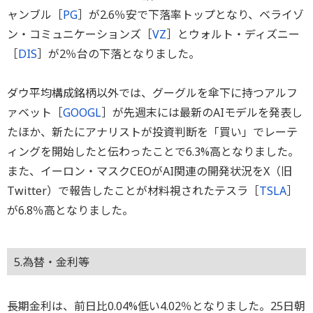
ャンブル［
PG
］が2.6％安で下落率トップとなり、ベライゾ
ン・コミュニケーションズ［
VZ
］とウォルト・ディズニー
［
DIS
］が2％台の下落となりました。
ダウ平均構成銘柄以外では、グーグルを傘下に持つアルフ
ァベット［
GOOGL
］が先週末には最新のAIモデルを発表し
たほか、新たにアナリストが投資判断を「買い」でレーテ
ィングを開始したと伝わったことで6.3%高となりました。
また、イーロン・マスクCEOがAI関連の開発状況をX（旧
Twitter）で報告したことが材料視されたテスラ［
TSLA
］
が6.8％高となりました。
5.為替・金利等
長期金利は、前日比0.04%低い4.02％となりました。25日朝