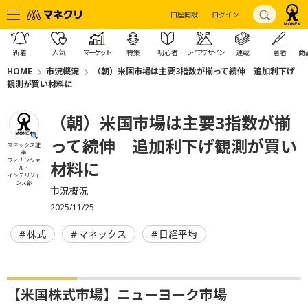
口座開設
ログイン
新着
人気
マーケット
特集
初心者
ライフデザイン
連載
著者
商
HOME
市況概況
（朝）米国市場は主要3指数が揃って続伸 追加利下げ
観測が買い材料に
（朝）米国市場は主要3指数が揃
って続伸 追加利下げ観測が買い
マネックス証
券
フィナンシャ
材料に
ル・
インテリジェ
ンス部
市況概況
2025/11/25
株式
マネックス
日経平均
【米国株式市場】ニューヨーク市場