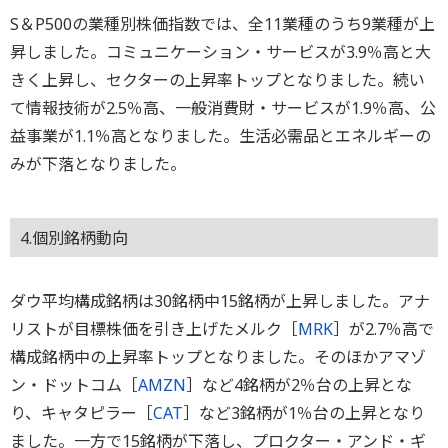
S＆P500の業種別株価指数では、全11業種のうち9業種が上
昇しました。コミュニケーション・サービスが3.9％高と大
きく上昇し、セクターの上昇率トップとなりました。続い
て情報技術が2.5％高、一般消費財・サービスが1.9％高、公
益事業が1.1％高となりました。生活必需品とエネルギーの
みが下落となりました。
4.個別銘柄動向
ダウ平均構成銘柄は30銘柄中15銘柄が上昇しました。アナ
リストが目標株価を引き上げたメルク［
MRK
］が2.7％高で
構成銘柄中の上昇率トップとなりました。そのほかアマゾ
ン・ドットコム［
AMZN
］など4銘柄が2％台の上昇とな
り、キャタピラー［
CAT
］など3銘柄が1％台の上昇となり
ました。一方で15銘柄が下落し、プロクター・アンド・ギ