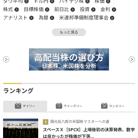
ダウ平均
ドル円
ハイテク株
株価
株式
目標株価
前日比
投資
金利
アナリスト
為替
米連邦準備制度理事会
業種別株価指数
底堅い
米国株
FOMC
もっと見る
長期金利
NASDAQ
反発
米連邦公開市場委員会
FRB
株価指数
材料
CEO
底
続伸
利下げ
ランキング
デイリー
ウイークリー
マンスリー
岡元兵八郎の米国株マスターへの道
スペースＸ［SPCX］上場後初の決算発表、数字
は良かったが株価が下落...