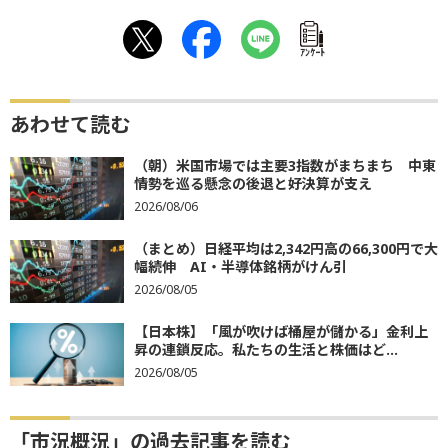
ｱﾝｹｰﾄ
あわせて読む
（朝）米国市場では主要3指数がまちまち 中東
情勢を巡る懸念の後退と好決算が支え
2026/08/06
（まとめ）日経平均は2,342円高の66,300円で大
幅続伸 AI・半導体銘柄がけん引
2026/08/05
【日本株】「風が吹けば桶屋が儲かる」金利上
昇の連鎖反応。私たちの生活と株価はど...
2026/08/05
「市況概況」の過去記事を読む