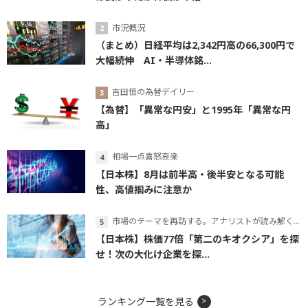
市況概況
（まとめ）日経平均は2,342円高の66,300円で
大幅続伸 AI・半導体銘...
吉田恒の為替デイリー
【為替】「異常な円安」と1995年「異常な円
高」
相場一点喜怒哀楽
【日本株】8月は前半高・後半安となる可能
性、高値掴みに注意か
市場のテーマを再訪する。アナリストが読み解くテーマの本質
【日本株】株価77倍「第二のキオクシア」を探
せ！次の大化け企業を探...
ランキング一覧を見る