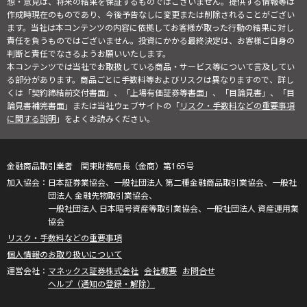
想・意見は、将来の結果を保証するものではございません。提供する情報等は
作成時現在のものであり、今後予告なしに変更または削除されることがござい
ます。当社は本コンテンツの内容に依拠してお客様が取った行動の結果に対し
責任を負うものではございません。投資にかかる最終決定は、お客様ご自身の
判断と責任でなさるようお願いいたします。
本コンテンツでは当社でお取扱している商品・サービス等について言及してい
る部分があります。商品ごとに手数料等およびリスクは異なりますので、詳し
くは「契約締結前交付書面」、「上場有価証券等書面」、「目論見書」、「目
論見書補完書面」または当社ウェブサイトの「
リスク・手数料などの重要事項
に関する説明
」をよくお読みください。
金融商品取引業者 関東財務局長（金商）第165号
日本証券業協会、一般社団法人 第二種金融商品取引業協会、一般社
団法人 金融先物取引業協会、
一般社団法人 日本暗号資産等取引業協会、一般社団法人 資産運用業
協会
リスク・手数料などの重要事項
個人情報のお取り扱いについて
マネックス証券株式会社
会社概要
お問合せ
ヘルプ（通知の登録・解除）