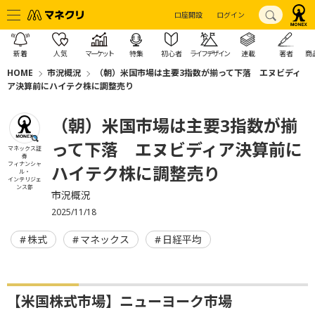
口座開設
ログイン
新着
人気
マーケット
特集
初心者
ライフデザイン
連載
著者
商
HOME
市況概況
（朝）米国市場は主要3指数が揃って下落 エヌビディ
ア決算前にハイテク株に調整売り
（朝）米国市場は主要3指数が揃
って下落 エヌビディア決算前に
マネックス証
券
フィナンシャ
ハイテク株に調整売り
ル・
インテリジェ
ンス部
市況概況
2025/11/18
株式
マネックス
日経平均
【米国株式市場】ニューヨーク市場