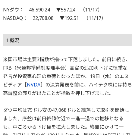
NYダウ： 46,590.24 ▼557.24 （11/17）
NASDAQ： 22,708.08 ▼192.51 （11/17）
1.概況
米国市場は主要3指数が揃って下落しました。前日に続き、
FRB（米連邦準備制度理事会）高官の追加利下げに慎重な
発言が投資家心理の重荷となったほか、19日（水）のエヌ
ビディア［
NVDA
］の決算発表を前に、ハイテク株には持ち
高調整の売りが出たことが指数を押し下げました。
ダウ平均は79ドル安の47,068ドルと続落して取引を開始し
ました。序盤は前日終値付近で一進一退での推移となる
も、中ごろから下げ幅を拡大しました。終盤にかけて一