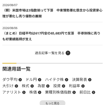
2026/08/07
（朝）米国市場は3指数揃って下落 中東情勢悪化懸念から投資家心
理が悪化し売り優勢の展開
2026/08/06
（まとめ）日経平均は617円安の65,683円で反落 半導体株に売り
も好業績銘柄が支え
過去記事一覧を見る
関連用語一覧
ダウ平均
ドル円
ハイテク株
決算発表
大引け
株式
為替
投資
利益率
アナリスト
株価
業種別株価指数
前日比
長期金利
米連邦準備制度理事会
金利
もっと見る
米国株
嫌気
投資家心理
NASDAQ