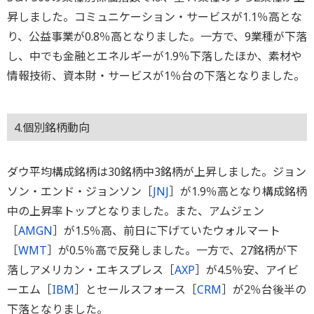
昇しました。コミュニケーション・サービスが1.1％高とな
り、公益事業が0.8％高となりました。一方で、9業種が下落
し、中でも金融とエネルギーが1.9％下落したほか、素材や
情報技術、資本財・サービスが1％台の下落となりました。
4.個別銘柄動向
ダウ平均構成銘柄は30銘柄中3銘柄が上昇しました。ジョン
ソン・エンド・ジョンソン［
JNJ
］が1.9％高となり構成銘柄
中の上昇率トップとなりました。また、アムジェン
［
AMGN
］が1.5％高、前日に下げていたウォルマート
［
WMT
］が0.5％高で反発しました。一方で、27銘柄が下
落しアメリカン・エキスプレス［
AXP
］が4.5％安、アイビ
ーエム［
IBM
］とセールスフォース［
CRM
］が2％台後半の
下落となりました。