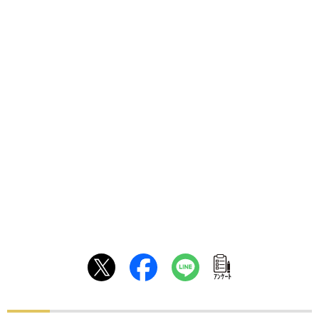
ｱﾝｹｰﾄ