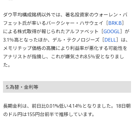
ダウ平均構成銘柄以外では、著名投資家のウォーレン・バ
フェット氏が率いるバークシャー・ハサウェイ［
BRK.B
］
による株式取得が報じられたアルファベット［
GOOGL
］が
3.1％高となったほか、デル・テクノロジーズ［
DELL
］は、
メモリチップ価格の高騰により利益率が悪化する可能性を
アナリストが指摘し、これが嫌気され8.5％安となりまし
た。
5.為替・金利等
長期金利は、前日比0.01%低い4.14％となりました。18日朝
のドル円は155円台前半で推移しています。