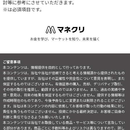
討等に参考にさせていただきます。
※は必須項目です。
お金を学び、マーケットを知り、未来を描く
ご留意事項
本コンテンツは、情報提供を目的として行っております。
本コンテンツは、当社や当社が信頼できると考える情報源から提供されたもの
を提供していますが、当社はその正確性や完全性について意見を表明し、また
保証するものではございません。有価証券の購入、売却、デリバティブ取引、
その他の取引を推奨し、勧誘するものではありません。また、過去の実績や予
想・意見は、将来の結果を保証するものではございません。提供する情報等は
作成時現在のものであり、今後予告なしに変更または削除されることがござい
ます。当社は本コンテンツの内容に依拠してお客様が取った行動の結果に対し
責任を負うものではございません。投資にかかる最終決定は、お客様ご自身の
判断と責任でなさるようお願いいたします。
本コンテンツでは当社でお取扱している商品・サービス等について言及してい
る部分があります。商品ごとに手数料等およびリスクは異なりますので、詳し