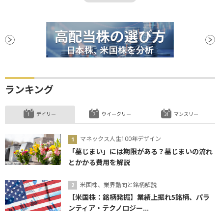
反発
引け
FRB
終値
株価指数
決算
材料
下値
続落
調整
日銀
ニューヨーク連銀製造業景気指数
反落
利下げ
ランキング
デイリー
ウイークリー
マンスリー
マネックス人生100年デザイン
「墓じまい」には期限がある？墓じまいの流れ
とかかる費用を解説
米国株、業界動向と銘柄解説
【米国株：銘柄発掘】業績上振れ5銘柄、パラ
ンティア・テクノロジー...