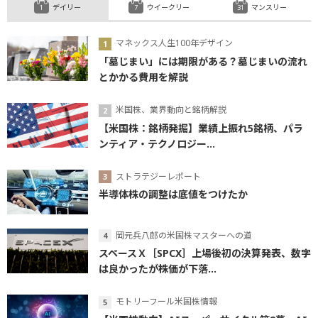
デイリー
ウイークリー
マンスリー
マネックス人生100年デザイン
「墓じまい」には期限がある？墓じまいの流れ
とかかる費用を解説
米国株、業界動向と銘柄解説
【米国株：銘柄発掘】業績上振れ5銘柄、パラ
ンティア・テクノロジー...
ストラテジーレポート
半導体株の調整は底値をつけたか
岡元兵八郎の米国株マスターへの道
スペースＸ［SPCX］上場後初の決算発表、数字
は良かったが株価が下落...
モトリーフール米国株情報