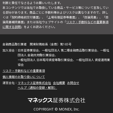
判断と責任でなさるようお願いいたします。
本コンテンツでは当社でお取扱している商品・サービス等について言及してい
る部分があります。商品ごとに手数料等およびリスクは異なりますので、詳し
くは「契約締結前交付書面」、「上場有価証券等書面」、「目論見書」、「目
論見書補完書面」または当社ウェブサイトの「
リスク・手数料などの重要事項
に関する説明
」をよくお読みください。
金融商品取引業者 関東財務局長（金商）第165号
日本証券業協会、一般社団法人 第二種金融商品取引業協会、一般社
団法人 金融先物取引業協会、
一般社団法人 日本暗号資産等取引業協会、一般社団法人 資産運用業
協会
リスク・手数料などの重要事項
個人情報のお取り扱いについて
マネックス証券株式会社
会社概要
お問合せ
ヘルプ（通知の登録・解除）
COPYRIGHT © MONEX, Inc.