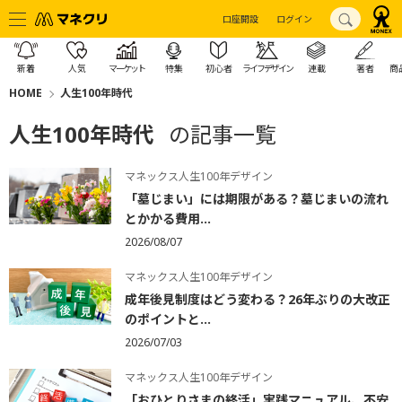
口座開設
ログイン
新着
人気
マーケット
特集
初心者
ライフデザイン
連載
著者
商
HOME
人生100年時代
人生100年時代
の記事一覧
マネックス人生100年デザイン
「墓じまい」には期限がある？墓じまいの流れ
とかかる費用...
2026/08/07
マネックス人生100年デザイン
成年後見制度はどう変わる？26年ぶりの大改正
のポイントと...
2026/07/03
マネックス人生100年デザイン
「おひとりさまの終活」実践マニュアル、不安