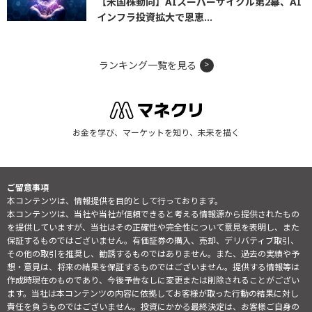
【米国株動向】AIスーパーサイクル第2幕、AI
インフラ投資拡大で恩恵...
ランキング一覧を見る
お金を学び、マーケットを知り、未来を描く
ご留意事項
本コンテンツは、情報提供を目的として行っております。
本コンテンツは、当社や当社が信頼できると考える情報源から提供されたもの
を提供していますが、当社はその正確性や完全性について意見を表明し、また
保証するものではございません。有価証券の購入、売却、デリバティブ取引、
その他の取引を推奨し、勧誘するものではありません。また、過去の実績や予
想・意見は、将来の結果を保証するものではございません。提供する情報等は
作成時現在のものであり、今後予告なしに変更または削除されることがござい
ます。当社は本コンテンツの内容に依拠してお客様が取った行動の結果に対し
責任を負うものではございません。投資にかかる最終決定は、お客様ご自身の