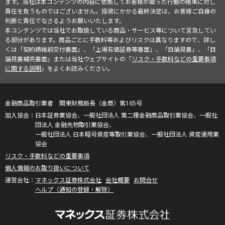
ます。当社は本コンテンツの内容に依拠してお客様が取った行動の結果に対し
責任を負うものではございません。投資にかかる最終決定は、お客様ご自身の
判断と責任でなさるようお願いいたします。
本コンテンツでは当社でお取扱している商品・サービス等について言及してい
る部分があります。商品ごとに手数料等およびリスクは異なりますので、詳し
くは「契約締結前交付書面」、「上場有価証券等書面」、「目論見書」、「目
論見書補完書面」または当社ウェブサイトの「
リスク・手数料などの重要事項
に関する説明
」をよくお読みください。
金融商品取引業者 関東財務局長（金商）第165号
日本証券業協会、一般社団法人 第二種金融商品取引業協会、一般社
団法人 金融先物取引業協会、
一般社団法人 日本暗号資産等取引業協会、一般社団法人 資産運用業
協会
リスク・手数料などの重要事項
個人情報のお取り扱いについて
マネックス証券株式会社
会社概要
お問合せ
ヘルプ（通知の登録・解除）