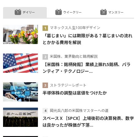
デイリー
ウイークリー
マンスリー
マネックス人生100年デザイン
「墓じまい」には期限がある？墓じまいの流れ
とかかる費用を解説
米国株、業界動向と銘柄解説
【米国株：銘柄発掘】業績上振れ5銘柄、パラ
ンティア・テクノロジー...
ストラテジーレポート
半導体株の調整は底値をつけたか
岡元兵八郎の米国株マスターへの道
スペースＸ［SPCX］上場後初の決算発表、数字
は良かったが株価が下落...