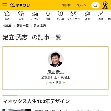
口座開設
ログイン
新着
人気
マーケット
特集
初心者
ライフデザイン
連載
著者
商
HOME
著者一覧
足立 武志
足立 武志
の記事一覧
足立 武志
公認会計士・税理士
もっと見る
マネックス人生100年デザイン