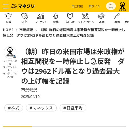
口座開設
ログイン
新着
人気
マーケット
特集
初心者
ライフデザイン
連載
著者
商
HOME
市況概況
（朝）昨日の米国市場は米政権が相互関税を一時停止し
急反発 ダウは2962ドル高となり過去最大の上げ幅を記録
（朝）昨日の米国市場は米政権が
相互関税を一時停止し急反発 ダ
マネックス証
券
フィナンシャ
ウは2962ドル高となり過去最大
ル・
インテリジェ
ンス部
の上げ幅を記録
市況概況
2025/04/10
株式
マネックス
日経平均