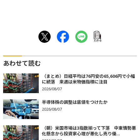
ｱﾝｹｰﾄ
あわせて読む
（まとめ）日経平均は76円安の65,606円で小幅
に続落 来週は米物価指標に注目
2026/08/07
半導体株の調整は底値をつけたか
2026/08/07
（朝）米国市場は3指数揃って下落 中東情勢悪
化懸念から投資家心理が悪化し売り優...