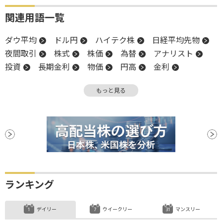
関連用語一覧
ダウ平均
ドル円
ハイテク株
日経平均先物
夜間取引
株式
株価
為替
アナリスト
投資
長期金利
物価
円高
金利
米国株
業種別株価指数
NASDAQ
反発
もっと見る
S&P500
株価指数
関税
決算
消費者物価指数
CB
CBO
CPI
ランキング
デイリー
ウイークリー
マンスリー