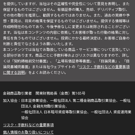
を提供していますが、当社はその正確性や完全性について意見を表明し、また
保証するものではございません。有価証券の購入、売却、デリバティブ取引、
その他の取引を推奨し、勧誘するものではありません。また、過去の実績や予
想・意見は、将来の結果を保証するものではございません。提供する情報等は
作成時現在のものであり、今後予告なしに変更または削除されることがござい
ます。当社は本コンテンツの内容に依拠してお客様が取った行動の結果に対し
責任を負うものではございません。投資にかかる最終決定は、お客様ご自身の
判断と責任でなさるようお願いいたします。
本コンテンツでは当社でお取扱している商品・サービス等について言及してい
る部分があります。商品ごとに手数料等およびリスクは異なりますので、詳し
くは「契約締結前交付書面」、「上場有価証券等書面」、「目論見書」、「目
論見書補完書面」または当社ウェブサイトの「
リスク・手数料などの重要事項
に関する説明
」をよくお読みください。
金融商品取引業者 関東財務局長（金商）第165号
日本証券業協会、一般社団法人 第二種金融商品取引業協会、一般社
団法人 金融先物取引業協会、
一般社団法人 日本暗号資産等取引業協会、一般社団法人 資産運用業
協会
リスク・手数料などの重要事項
個人情報のお取り扱いについて