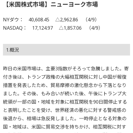
【米国株式市場】ニューヨーク市場
NYダウ： 40,608.45 △2,962.86 （4/9）
NASDAQ： 17,124.97 △1,857.06 （4/9）
1.概況
昨日の米国市場は、主要3指数がそろって急騰しました。寄
付き後は、トランプ政権の大幅相互関税に対し中国が報復
措置を発表したため、貿易摩擦の激化懸念から下落となり
ました。その後、もみ合いが続いた後、午後にトランプ大
統領が一部の国・地域を対象に相互関税を90日間停止する
と表明したことを受け、世界経済の悪化に対する警戒感の
後退から、相場は急反発しました。一時停止となる対象の
国・地域は、米国に貿易交渉を持ちかけ、相互関税に対す