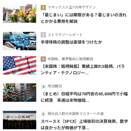
マネックス人生100年デザイン
「墓じまい」には期限がある？墓じまいの流れ
とかかる費用を解説
ストラテジーレポート
半導体株の調整は底値をつけたか
米国株、業界動向と銘柄解説
【米国株：銘柄発掘】業績上振れ5銘柄、パラ
ンティア・テクノロジー...
市況概況
（まとめ）日経平均は76円安の65,606円で小幅
に続落 来週は米物価指...
岡元兵八郎の米国株マスターへの道
スペースＸ［SPCX］上場後初の決算発表、数字
は良かったが株価が下落...