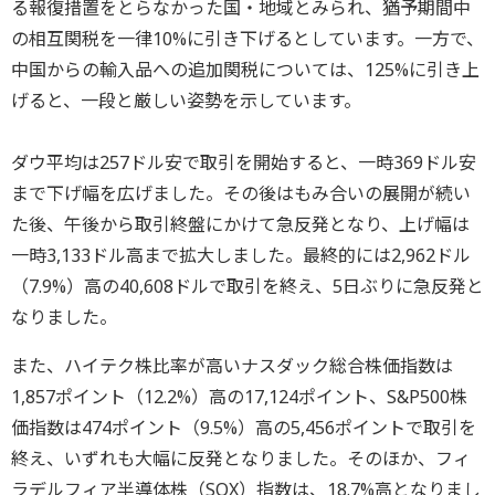
る報復措置をとらなかった国・地域とみられ、猶予期間中
の相互関税を一律10%に引き下げるとしています。一方で、
中国からの輸入品への追加関税については、125%に引き上
げると、一段と厳しい姿勢を示しています。
ダウ平均は257ドル安で取引を開始すると、一時369ドル安
まで下げ幅を広げました。その後はもみ合いの展開が続い
た後、午後から取引終盤にかけて急反発となり、上げ幅は
一時3,133ドル高まで拡大しました。最終的には2,962ドル
（7.9%）高の40,608ドルで取引を終え、5日ぶりに急反発と
なりました。
また、ハイテク株比率が高いナスダック総合株価指数は
1,857ポイント（12.2%）高の17,124ポイント、S&P500株
価指数は474ポイント（9.5%）高の5,456ポイントで取引を
終え、いずれも大幅に反発となりました。そのほか、フィ
ラデルフィア半導体株（SOX）指数は、18.7%高となりまし