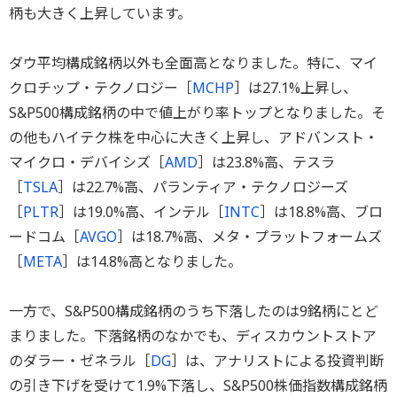
柄も大きく上昇しています。
ダウ平均構成銘柄以外も全面高となりました。特に、マイ
クロチップ・テクノロジー［
MCHP
］は27.1%上昇し、
S&P500構成銘柄の中で値上がり率トップとなりました。そ
の他もハイテク株を中心に大きく上昇し、アドバンスト・
マイクロ・デバイシズ［
AMD
］は23.8%高、テスラ
［
TSLA
］は22.7%高、パランティア・テクノロジーズ
［
PLTR
］は19.0%高、インテル［
INTC
］は18.8%高、ブロ
ードコム［
AVGO
］は18.7%高、メタ・プラットフォームズ
［
META
］は14.8%高となりました。
一方で、S&P500構成銘柄のうち下落したのは9銘柄にとど
まりました。下落銘柄のなかでも、ディスカウントストア
のダラー・ゼネラル［
DG
］は、アナリストによる投資判断
の引き下げを受けて1.9%下落し、S&P500株価指数構成銘柄