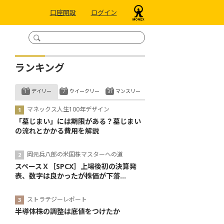
口座開設
ログイン
ランキング
デイリー
ウイークリー
マンスリー
マネックス人生100年デザイン
「墓じまい」には期限がある？墓じまい
の流れとかかる費用を解説
岡元兵八郎の米国株マスターへの道
スペースＸ［SPCX］上場後初の決算発
表、数字は良かったが株価が下落...
ストラテジーレポート
半導体株の調整は底値をつけたか