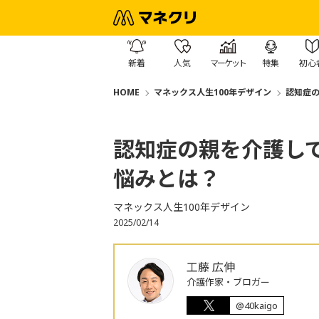
新着
人気
マーケット
特集
初心
HOME
マネックス人生100年デザイン
認知症の
認知症の親を介護し
悩みとは？
マネックス人生100年デザイン
2025/02/14
工藤 広伸
介護作家・ブロガー
@40kaigo