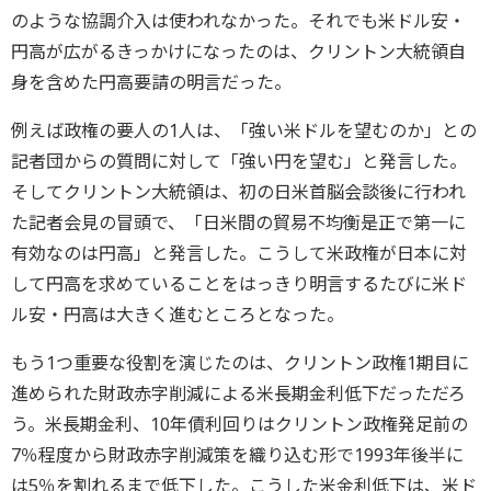
のような協調介入は使われなかった。それでも米ドル安・
円高が広がるきっかけになったのは、クリントン大統領自
身を含めた円高要請の明言だった。
例えば政権の要人の1人は、「強い米ドルを望むのか」との
記者団からの質問に対して「強い円を望む」と発言した。
そしてクリントン大統領は、初の日米首脳会談後に行われ
た記者会見の冒頭で、「日米間の貿易不均衡是正で第一に
有効なのは円高」と発言した。こうして米政権が日本に対
して円高を求めていることをはっきり明言するたびに米ド
ル安・円高は大きく進むところとなった。
もう1つ重要な役割を演じたのは、クリントン政権1期目に
進められた財政赤字削減による米長期金利低下だっただろ
う。米長期金利、10年債利回りはクリントン政権発足前の
7％程度から財政赤字削減策を織り込む形で1993年後半に
は5％を割れるまで低下した。こうした米金利低下は、米ド