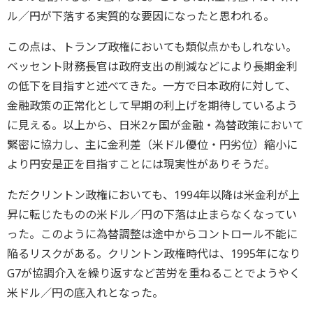
ル／円が下落する実質的な要因になったと思われる。
この点は、トランプ政権においても類似点かもしれない。
ベッセント財務長官は政府支出の削減などにより長期金利
の低下を目指すと述べてきた。一方で日本政府に対して、
金融政策の正常化として早期の利上げを期待しているよう
に見える。以上から、日米2ヶ国が金融・為替政策において
緊密に協力し、主に金利差（米ドル優位・円劣位）縮小に
より円安是正を目指すことには現実性がありそうだ。
ただクリントン政権においても、1994年以降は米金利が上
昇に転じたものの米ドル／円の下落は止まらなくなってい
った。このように為替調整は途中からコントロール不能に
陥るリスクがある。クリントン政権時代は、1995年になり
G7が協調介入を繰り返すなど苦労を重ねることでようやく
米ドル／円の底入れとなった。