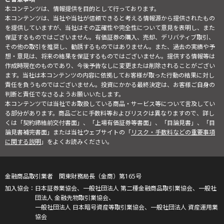
本コンテンツは、情報提供を目的として行っております。
本コンテンツは、当社や当社が信頼できると考える情報源から提供されたもの
を提供していますが、当社はその正確性や完全性について意見を表明し、また
保証するものではございません。有価証券の購入、売却、デリバティブ取引、
その他の取引を推奨し、勧誘するものではありません。また、過去の実績や予
想・意見は、将来の結果を保証するものではございません。提供する情報等は
作成時現在のものであり、今後予告なしに変更または削除されることがござい
ます。当社は本コンテンツの内容に依拠してお客様が取った行動の結果に対し
責任を負うものではございません。投資にかかる最終決定は、お客様ご自身の
判断と責任でなさるようお願いいたします。
本コンテンツでは当社でお取扱している商品・サービス等について言及してい
る部分があります。商品ごとに手数料等およびリスクは異なりますので、詳し
くは「契約締結前交付書面」、「上場有価証券等書面」、「目論見書」、「目
論見書補完書面」または当社ウェブサイトの「
リスク・手数料などの重要事項
に関する説明
」をよくお読みください。
金融商品取引業者 関東財務局長（金商）第165号
日本証券業協会、一般社団法人 第二種金融商品取引業協会、一般社
団法人 金融先物取引業協会、
一般社団法人 日本暗号資産等取引業協会、一般社団法人 資産運用業
協会