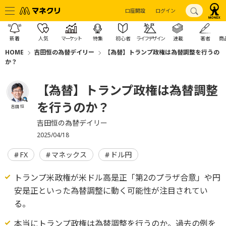
口座開設
ログイン
新着
人気
マーケット
特集
初心者
ライフデザイン
連載
著者
商
HOME
吉田恒の為替デイリー
【為替】トランプ政権は為替調整を行うの
か？
【為替】トランプ政権は為替調整
を行うのか？
吉田 恒
吉田恒の為替デイリー
2025/04/18
FX
マネックス
ドル円
トランプ米政権が米ドル高是正「第2のプラザ合意」や円
安是正といった為替調整に動く可能性が注目されてい
る。
本当にトランプ政権は為替調整を行うのか。過去の例を