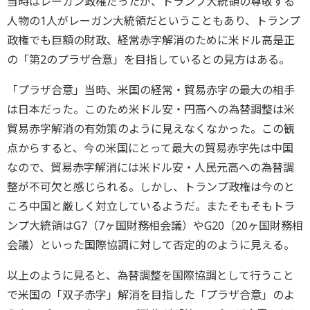
当時はレーガン政権だったが、トランプ大統領の尊敬する
人物の1人がレーガン大統領だということもあり、トランプ
政権でも巨額の財政、経常赤字解消のために米ドル高是正
の「第2のプラザ合意」を目指しているとの見方はある。
「プラザ合意」当時、米国の経常・貿易赤字の最大の相手
は日本だった。このため米ドル安・円高への為替調整は米
貿易赤字解消の有効策のように見えなくなかった。この観
点からすると、今の米国にとって最大の貿易赤字先は中国
なので、貿易赤字解消には米ドル安・人民元高への為替調
整が不可欠と感じられる。しかし、トランプ政権は今のと
ころ中国と厳しく対立しているようだ。またそもそもトラ
ンプ大統領はG7（7ヶ国財務相会議）やG20（20ヶ国財務相
会議）といった国際協調に対して否定的のように見える。
以上のように見ると、為替調整を国際協調として行うこと
で米国の「双子赤字」解消を目指した「プラザ合意」のよ