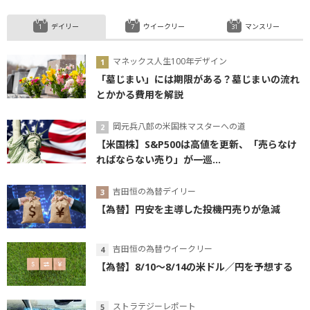
デイリー
ウイークリー
マンスリー
マネックス人生100年デザイン
「墓じまい」には期限がある？墓じまいの流れ
とかかる費用を解説
岡元兵八郎の米国株マスターへの道
【米国株】S&P500は高値を更新、「売らなけ
ればならない売り」が一巡...
吉田恒の為替デイリー
【為替】円安を主導した投機円売りが急減
吉田恒の為替ウイークリー
【為替】8/10～8/14の米ドル／円を予想する
ストラテジーレポート