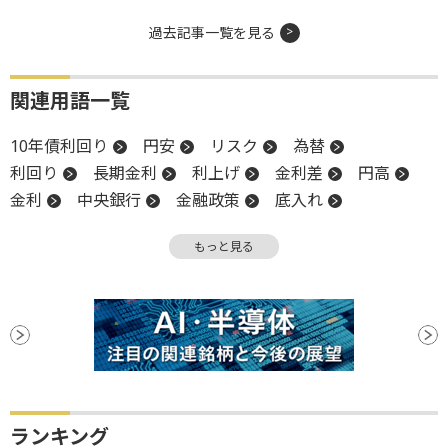
過去記事一覧を見る
関連用語一覧
10年債利回り
円安
リスク
為替
利回り
長期金利
利上げ
金利差
円高
金利
中央銀行
金融政策
底入れ
為替政策
関税
G20
底
調整
もっと見る
ランキング