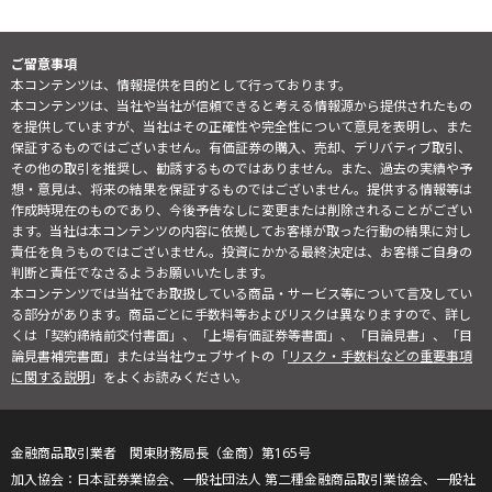
ご留意事項
本コンテンツは、情報提供を目的として行っております。
本コンテンツは、当社や当社が信頼できると考える情報源から提供されたもの
を提供していますが、当社はその正確性や完全性について意見を表明し、また
保証するものではございません。有価証券の購入、売却、デリバティブ取引、
その他の取引を推奨し、勧誘するものではありません。また、過去の実績や予
想・意見は、将来の結果を保証するものではございません。提供する情報等は
作成時現在のものであり、今後予告なしに変更または削除されることがござい
ます。当社は本コンテンツの内容に依拠してお客様が取った行動の結果に対し
責任を負うものではございません。投資にかかる最終決定は、お客様ご自身の
判断と責任でなさるようお願いいたします。
本コンテンツでは当社でお取扱している商品・サービス等について言及してい
る部分があります。商品ごとに手数料等およびリスクは異なりますので、詳し
くは「契約締結前交付書面」、「上場有価証券等書面」、「目論見書」、「目
論見書補完書面」または当社ウェブサイトの「
リスク・手数料などの重要事項
に関する説明
」をよくお読みください。
金融商品取引業者 関東財務局長（金商）第165号
日本証券業協会、一般社団法人 第二種金融商品取引業協会、一般社