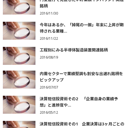
銘柄
2016/11/30
今年はあるか、「掉尾の一振」年末に上昇が期
待される業種...
2016/11/22
工程別にみる半導体製造装置関連銘柄
2016/08/19
内需セクターで業績堅調も割安な出遅れ銘柄を
ピックアップ
2016/07/07
決算短信投資術その2 「企業自身の業績予
想」と進捗度や...
2016/05/12
決算短信投資術その1 企業決算は3ヶ月ごとの