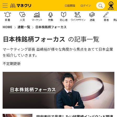
口座開設
ログイン
新着
人気
マーケット
特集
初心者
ライフデザイン
連載
著者
商
HOME
連載一覧
日本株銘柄フォーカス
日本株銘柄フォーカス
の記事一覧
マーケティング部長 益嶋裕が様々な角度から焦点をあてて日本企業
を紹介していきます。
不定期更新
円安進行で見直したい好業績インバウンド関連