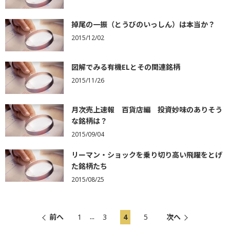
掉尾の一振（とうびのいっしん）は本当か？
2015/12/02
図解でみる有機ELとその関連銘柄
2015/11/26
月次売上速報 百貨店編 投資妙味のありそう
な銘柄は？
2015/09/04
リーマン・ショックを乗り切り高い飛躍をとげ
た銘柄たち
2015/08/25
...
前へ
1
3
4
5
次へ