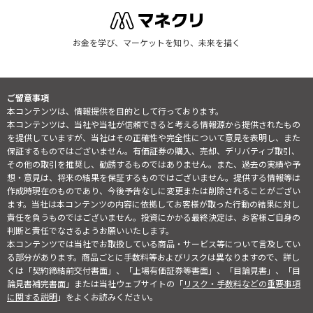
お金を学び、マーケットを知り、未来を描く
ご留意事項
本コンテンツは、情報提供を目的として行っております。
本コンテンツは、当社や当社が信頼できると考える情報源から提供されたもの
を提供していますが、当社はその正確性や完全性について意見を表明し、また
保証するものではございません。有価証券の購入、売却、デリバティブ取引、
その他の取引を推奨し、勧誘するものではありません。また、過去の実績や予
想・意見は、将来の結果を保証するものではございません。提供する情報等は
作成時現在のものであり、今後予告なしに変更または削除されることがござい
ます。当社は本コンテンツの内容に依拠してお客様が取った行動の結果に対し
責任を負うものではございません。投資にかかる最終決定は、お客様ご自身の
判断と責任でなさるようお願いいたします。
本コンテンツでは当社でお取扱している商品・サービス等について言及してい
る部分があります。商品ごとに手数料等およびリスクは異なりますので、詳し
くは「契約締結前交付書面」、「上場有価証券等書面」、「目論見書」、「目
論見書補完書面」または当社ウェブサイトの「
リスク・手数料などの重要事項
に関する説明
」をよくお読みください。