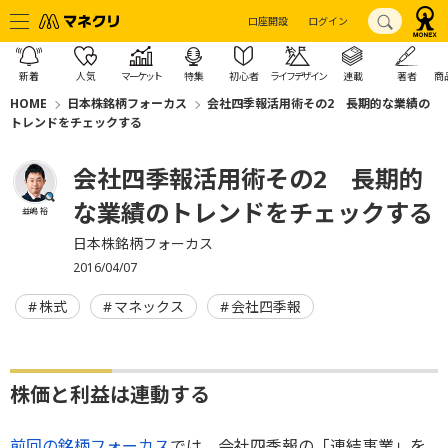
口座開設
ログイン
新着
人気
マーケット
特集
初心者
ライフデザイン
連載
著者
商
HOME
日本株銘柄フォーカス
会社四季報活用術その2 長期的な業績の
トレンドをチェックする
会社四季報活用術その2 長期的
な業績のトレンドをチェックする
益嶋 裕
日本株銘柄フォーカス
2016/04/07
株式
マネックス
会社四季報
株価と利益は連動する
前回の銘柄フォーカス
では、会社四季報の「連結事業」を