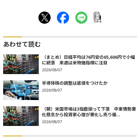
ｱﾝｹｰﾄ
あわせて読む
（まとめ）日経平均は76円安の65,606円で小幅
に続落 来週は米物価指標に注目
2026/08/07
半導体株の調整は底値をつけたか
2026/08/07
（朝）米国市場は3指数揃って下落 中東情勢悪
化懸念から投資家心理が悪化し売り優...
2026/08/07