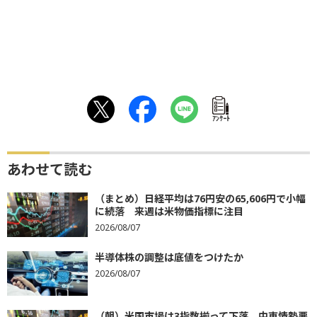
ｱﾝｹｰﾄ
あわせて読む
（まとめ）日経平均は76円安の65,606円で小幅
に続落 来週は米物価指標に注目
2026/08/07
半導体株の調整は底値をつけたか
2026/08/07
（朝）米国市場は3指数揃って下落 中東情勢悪