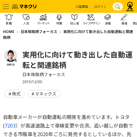
口座開設
ログイン
新着
人気
マーケット
特集
初心者
ライフデザイン
連載
著者
商
HOME
日本株銘柄フォーカス
実用化に向けて動き出した自動運転と関連
銘柄
実用化に向けて動き出した自動運
転と関連銘柄
益嶋 裕
日本株銘柄フォーカス
2015/12/30
株式
マネックス
自動車メーカーが自動運転の開発を進めています。トヨタ
(
7203
）が高速道路上で車線変更や合流、追い越しが自動で
できる市販車を2020年ごろに発売するとしているほか、先