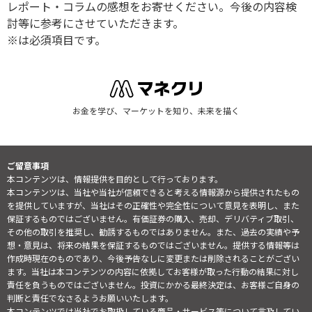
レポート・コラムの感想をお寄せください。今後の内容検
討等に参考にさせていただきます。
※は必須項目です。
お金を学び、マーケットを知り、未来を描く
ご留意事項
本コンテンツは、情報提供を目的として行っております。
本コンテンツは、当社や当社が信頼できると考える情報源から提供されたもの
を提供していますが、当社はその正確性や完全性について意見を表明し、また
保証するものではございません。有価証券の購入、売却、デリバティブ取引、
その他の取引を推奨し、勧誘するものではありません。また、過去の実績や予
想・意見は、将来の結果を保証するものではございません。提供する情報等は
作成時現在のものであり、今後予告なしに変更または削除されることがござい
ます。当社は本コンテンツの内容に依拠してお客様が取った行動の結果に対し
責任を負うものではございません。投資にかかる最終決定は、お客様ご自身の
判断と責任でなさるようお願いいたします。
本コンテンツでは当社でお取扱している商品・サービス等について言及してい