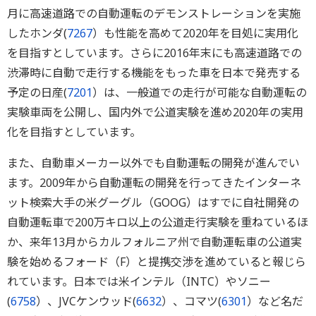
月に高速道路での自動運転のデモンストレーションを実施
したホンダ(
7267
）も性能を高めて2020年を目処に実用化
を目指すとしています。さらに2016年末にも高速道路での
渋滞時に自動で走行する機能をもった車を日本で発売する
予定の日産(
7201
）は、一般道での走行が可能な自動運転の
実験車両を公開し、国内外で公道実験を進め2020年の実用
化を目指すとしています。
また、自動車メーカー以外でも自動運転の開発が進んでい
ます。2009年から自動運転の開発を行ってきたインターネ
ット検索大手の米グーグル（GOOG）はすでに自社開発の
自動運転車で200万キロ以上の公道走行実験を重ねているほ
か、来年13月からカルフォルニア州で自動運転車の公道実
験を始めるフォード（F）と提携交渉を進めていると報じら
れています。日本では米インテル（INTC）やソニー
(
6758
）、JVCケンウッド(
6632
）、コマツ(
6301
）など名だ