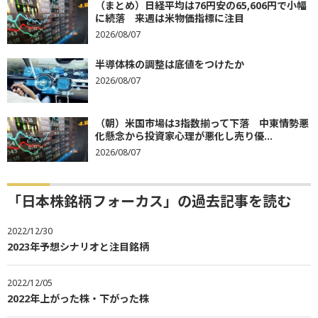
（まとめ）日経平均は76円安の65,606円で小幅
に続落 来週は米物価指標に注目
2026/08/07
半導体株の調整は底値をつけたか
2026/08/07
（朝）米国市場は3指数揃って下落 中東情勢悪
化懸念から投資家心理が悪化し売り優...
2026/08/07
「日本株銘柄フォーカス」の過去記事を読む
2022/12/30
2023年予想シナリオと注目銘柄
2022/12/05
2022年上がった株・下がった株