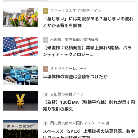
マネックス人生100年デザイン
「墓じまい」には期限がある？墓じまいの流れ
とかかる費用を解説
米国株、業界動向と銘柄解説
【米国株：銘柄発掘】業績上振れ5銘柄、パラ
ンティア・テクノロジー...
ストラテジーレポート
半導体株の調整は底値をつけたか
吉田恒の為替デイリー
【為替】120日MA（移動平均線）割れが示す円
売り取引の損失
岡元兵八郎の米国株マスターへの道
スペースＸ［SPCX］上場後初の決算発表、数字
は良かったが株価が下落...