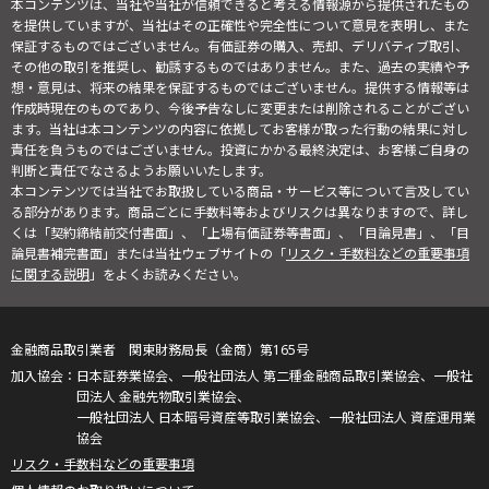
本コンテンツは、当社や当社が信頼できると考える情報源から提供されたもの
を提供していますが、当社はその正確性や完全性について意見を表明し、また
保証するものではございません。有価証券の購入、売却、デリバティブ取引、
その他の取引を推奨し、勧誘するものではありません。また、過去の実績や予
想・意見は、将来の結果を保証するものではございません。提供する情報等は
作成時現在のものであり、今後予告なしに変更または削除されることがござい
ます。当社は本コンテンツの内容に依拠してお客様が取った行動の結果に対し
責任を負うものではございません。投資にかかる最終決定は、お客様ご自身の
判断と責任でなさるようお願いいたします。
本コンテンツでは当社でお取扱している商品・サービス等について言及してい
る部分があります。商品ごとに手数料等およびリスクは異なりますので、詳し
くは「契約締結前交付書面」、「上場有価証券等書面」、「目論見書」、「目
論見書補完書面」または当社ウェブサイトの「
リスク・手数料などの重要事項
に関する説明
」をよくお読みください。
金融商品取引業者 関東財務局長（金商）第165号
日本証券業協会、一般社団法人 第二種金融商品取引業協会、一般社
団法人 金融先物取引業協会、
一般社団法人 日本暗号資産等取引業協会、一般社団法人 資産運用業
協会
リスク・手数料などの重要事項