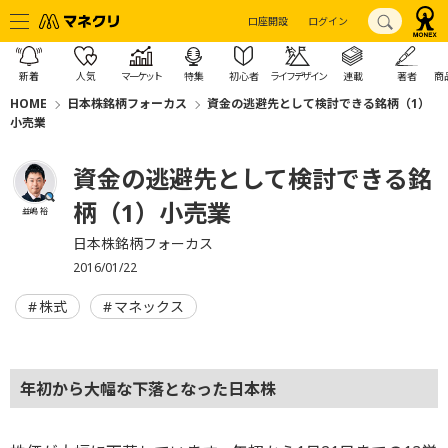
口座開設
ログイン
新着
人気
マーケット
特集
初心者
ライフデザイン
連載
著者
商
HOME
日本株銘柄フォーカス
資金の逃避先として検討できる銘柄（1）
小売業
資金の逃避先として検討できる銘
柄（1）小売業
益嶋 裕
日本株銘柄フォーカス
2016/01/22
株式
マネックス
年初から大幅な下落となった日本株