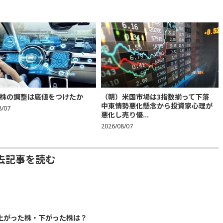
株の調整は底値をつけたか
（朝）米国市場は3指数揃って下落
中東情勢悪化懸念から投資家心理が
8/07
悪化し売り優...
2026/08/07
去記事を読む
0 上がった株・下がった株は？