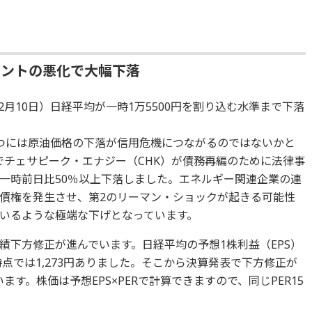
メントの悪化で大幅下落
月10日）日経平均が一時1万5500円を割り込む水準まで下落
つには原油価格の下落が信用危機につながるのではないかと
でチェサピーク・エナジー（CHK）が債務再編のために法律事
一時前日比50％以上下落しました。エネルギー関連企業の連
債権を発生させ、第2のリーマン・ショックが起きる可能性
いるような極端な下げとなっています。
績下方修正が進んでいます。日経平均の予想1株利益（EPS）
時点では1,273円ありました。そこから決算発表で下方修正が
ます。株価は予想EPS×PERで計算できますので、同じPER15