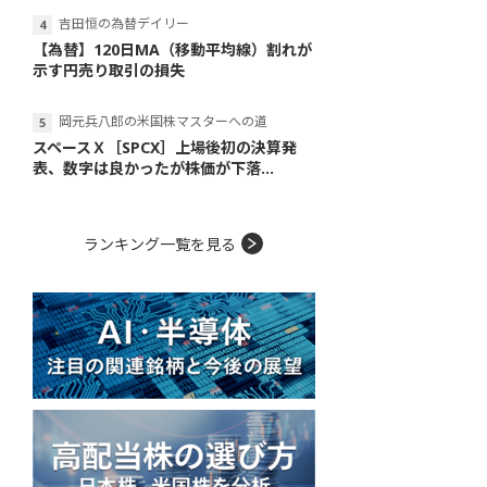
吉田恒の為替デイリー
【為替】120日MA（移動平均線）割れが
示す円売り取引の損失
岡元兵八郎の米国株マスターへの道
スペースＸ［SPCX］上場後初の決算発
表、数字は良かったが株価が下落...
ランキング一覧を見る