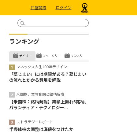
口座開設
ログイン
ランキング
デイリー
ウイークリー
マンスリー
マネックス人生100年デザイン
「墓じまい」には期限がある？墓じまい
の流れとかかる費用を解説
米国株、業界動向と銘柄解説
【米国株：銘柄発掘】業績上振れ5銘柄、
パランティア・テクノロジー...
ストラテジーレポート
半導体株の調整は底値をつけたか