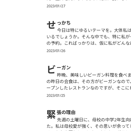
2023/01/27
せ
っかち
今日は特にゆるいテーマを。大体私は何でも早めにやる気性です。”せっかち”と云うのが一番当たって
いるでしょうか。そんな中でも、特に私が
の予約。こればっかりは、仮に私がどんなに
2023/01/26
ビ
ーガン
昨晩、美味しいビーガン料理を食べました。私は菜食主義ではないのですが、大変お世話になった方と
の昨日の会食は、その方がビーガンなので
ープンしたレストランなのですが、そこにビ
2023/01/25
緊
張の理由
先週の土曜日に、母校の中学2年生向けに講義をしました。その内容はさておき、とっても緊張しまし
た。私は母校愛が強く、その思いが余って