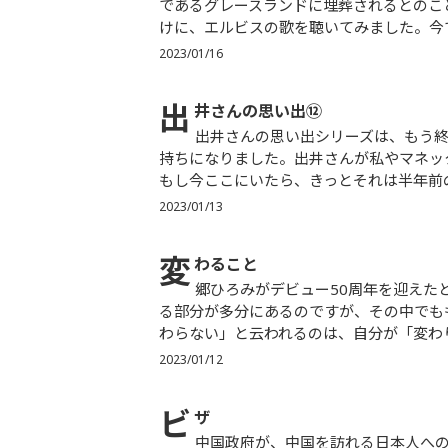
であるグレースランドに埋葬されるとのこ
けに、エルビスの歌を聴いてみました。今で
2023/01/16
出
井さんの思い出⑫
出井さんの思い出シリーズは、もう終わったかと自分でも思っていたのですが、今日は12回目を書く気
持ちになりました。出井さんが私やマネッ
もし今ここにいたら、きっとそれは半年前の
2023/01/13
変
わること
郷ひろみがデビュー50周年を迎えたとのインタビュー記事を読みました。感心というかリスペクトす
る部分が多分にあるのですが、その中でも
わらない」と云われるのは、自分が「変わり
2023/01/12
ビ
ザ
中国政府が、中国を訪れる日本人へのビザの発給を停止したとのこと。日本の新型コロナに関する水際