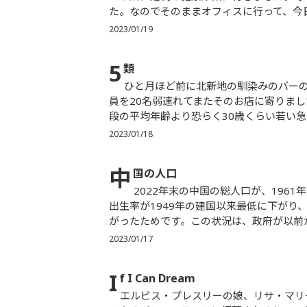
た。なのでそのままオフィスに行って、今日
2023/01/19
5
類
ひと月ほど前に北新地の馴染みのバーの話を書きましたが、先日大阪で全国投資セミナーをした際に、社
員を20名弱連れてまたそのお店に寄りま
段の平均年齢より恐らく30歳くらい若い急に
2023/01/18
中
国の人口
2022年末の中国の総人口が、1961年以来実に61年ぶりに、前年比で減少に転じたとのこと。これは、
出生率が1949年の建国以来最低に下がり
がったためです。この状況は、政府が以前か
2023/01/17
I
f I Can Dream
エルビス・プレスリーの娘、リサ・マリー・プレスリーが亡くなったとのこと。いずれ、エルビスの邸宅