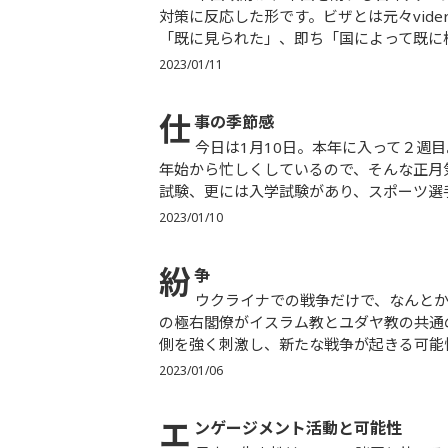
対策に反応した形です。ビザとは元々vid
「既に見られた」、即ち「国によって既に検
2023/01/11
仕
事の季節感
今日は1月10日。本年に入って２週目。発会から数えて、まだ４営業日目です。しかし個人的にも年末
年始から忙しくしているので、そんな正月
試験、更には入学試験があり、スポーツ選手
2023/01/10
紛
争
ウクライナでの戦争だけで、なんとかならないか心配がいくらでもあるのに、イスラエルの連立新政権
の極右閣僚がイスラム教とユダヤ教の共通
側を強く刺激し、新たな戦争が起きる可能性
2023/01/06
エ
ンゲージメント活動と可能性