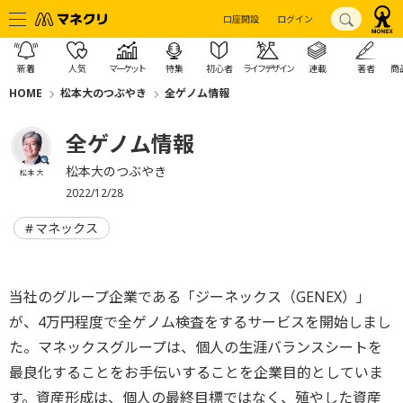
口座開設
ログイン
新着
人気
マーケット
特集
初心者
ライフデザイン
連載
著者
商
HOME
松本大のつぶやき
全ゲノム情報
全ゲノム情報
松本大のつぶやき
松本 大
2022/12/28
マネックス
当社のグループ企業である「ジーネックス（GENEX）」
が、
4万円程度で全ゲノム検査をするサービスを開始しまし
た。
マネックスグループは、
個人の生涯バランスシートを
最良化することをお手伝いすることを
企業目的としていま
す。資産形成は、個人の最終目標ではなく、
殖やした資産