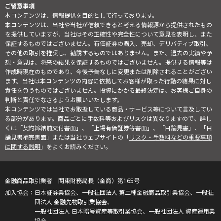
ご留意事項
本コンテンツは、情報提供を目的として行っております。
本コンテンツは、当社や当社が信頼できると考える情報源から提供されたもの
を提供していますが、当社はその正確性や完全性について意見を表明し、また
保証するものではございません。有価証券の購入、売却、デリバティブ取引、
その他の取引を推奨し、勧誘するものではありません。また、過去の実績や予
想・意見は、将来の結果を保証するものではございません。提供する情報等は
作成時現在のものであり、今後予告なしに変更または削除されることがござい
ます。当社は本コンテンツの内容に依拠してお客様が取った行動の結果に対し
責任を負うものではございません。投資にかかる最終決定は、お客様ご自身の
判断と責任でなさるようお願いいたします。
本コンテンツでは当社でお取扱している商品・サービス等について言及してい
る部分があります。商品ごとに手数料等およびリスクは異なりますので、詳し
くは「契約締結前交付書面」、「上場有価証券等書面」、「目論見書」、「目
論見書補完書面」または当社ウェブサイトの「
リスク・手数料などの重要事項
に関する説明
」をよくお読みください。
金融商品取引業者 関東財務局長（金商）第165号
日本証券業協会、一般社団法人 第二種金融商品取引業協会、一般社
団法人 金融先物取引業協会、
一般社団法人 日本暗号資産等取引業協会、一般社団法人 資産運用業
協会