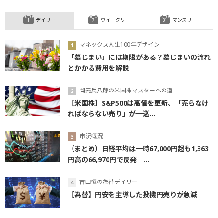
デイリー
ウイークリー
マンスリー
マネックス人生100年デザイン
「墓じまい」には期限がある？墓じまいの流れ
とかかる費用を解説
岡元兵八郎の米国株マスターへの道
【米国株】S&P500は高値を更新、「売らなけ
ればならない売り」が一巡...
市況概況
（まとめ）日経平均は一時67,000円超も1,363
円高の66,970円で反発 ...
吉田恒の為替デイリー
【為替】円安を主導した投機円売りが急減