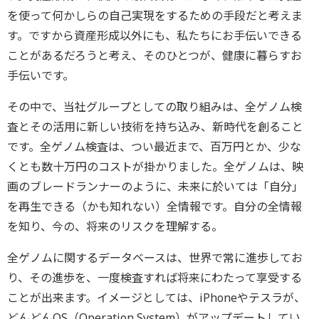
を使って何かしらの自己実現をするための手段だと考
えま
す。ですから資産形成以外にも、
私たちにお手伝いできる
ことがあるだろうと考え、そのひとつが、
健康に暮らすお
手伝いです。
その中で、当社グループとしての取り組みは、
全ゲノム検
査とその活用に新しい技術を持ち込み、
新時代を創ること
です。全ゲノム検査は、つい最近まで、
百万円とか、少な
くとも数十万円のコストが掛かりました。
全ゲノムは、映
画のブレードランナーのように、未来に於いては「
自分」
を再生できる（かも知れない）全情報です。
自分の全情報
を知り、今の、将来のリスクを理解する。
全ゲノムに関するデータベースは、世界で常に進歩してお
り、
その進歩を、
一度検査すれば将来にわたって享受する
ことが出来ます。
イメージとしては、iPhoneやテスラが、
どんどんOS（
Operation System）がアップデートしてい