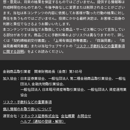
想・意見は、将来の結果を保証するものではございません。提供する情報等は
作成時現在のものであり、今後予告なしに変更または削除されることがござい
ます。当社は本コンテンツの内容に依拠してお客様が取った行動の結果に対し
責任を負うものではございません。投資にかかる最終決定は、お客様ご自身の
判断と責任でなさるようお願いいたします。
本コンテンツでは当社でお取扱している商品・サービス等について言及してい
る部分があります。商品ごとに手数料等およびリスクは異なりますので、詳し
くは「契約締結前交付書面」、「上場有価証券等書面」、「目論見書」、「目
論見書補完書面」または当社ウェブサイトの「
リスク・手数料などの重要事項
に関する説明
」をよくお読みください。
金融商品取引業者 関東財務局長（金商）第165号
日本証券業協会、一般社団法人 第二種金融商品取引業協会、一般社
団法人 金融先物取引業協会、
一般社団法人 日本暗号資産等取引業協会、一般社団法人 資産運用業
協会
リスク・手数料などの重要事項
個人情報のお取り扱いについて
マネックス証券株式会社
会社概要
お問合せ
ヘルプ（通知の登録・解除）