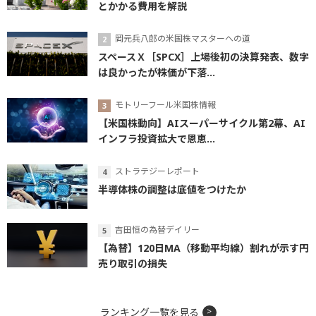
とかかる費用を解説
岡元兵八郎の米国株マスターへの道
スペースＸ［SPCX］上場後初の決算発表、数字
は良かったが株価が下落...
モトリーフール米国株情報
【米国株動向】AIスーパーサイクル第2幕、AI
インフラ投資拡大で恩恵...
ストラテジーレポート
半導体株の調整は底値をつけたか
吉田恒の為替デイリー
【為替】120日MA（移動平均線）割れが示す円
売り取引の損失
ランキング一覧を見る