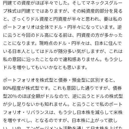
円建ての資産がほぼ半々でした。そしてマネックスグルー
プ株式は円建てではありますが、その純資産的部分を見る
と、ざっくりドル資産と円資産が半々と思われ、要は私の
ポートフォリオは全体でドル・円半々になっています。逆
に云うと今回のドル高になる前は、円資産の方が多かった
ことになります。現時点のドル・円半々は、日本に住んで
いる日本人としてはドルが随分多い気がしますが、これは
私の意図に沿ったことなので違和感ありません。もう少し
ドルを増やしてもいいかなとも思います。
ポートフォリオを株式型と債券・預金型に区別すると、
80%程度が株式型です。これも意図した通りですが、債券
型20％のほぼ全額がドルなので、逆に云うとドルの株式型
が少し足りないかも知れません。と云うことで私のポート
フォリオ・リバランスは、もう少し日本株を減らして米株
を増やすべし、となるのですが、日本株に上がって欲し
い、いや、エンゲージメント活動を通して日本株を上げた