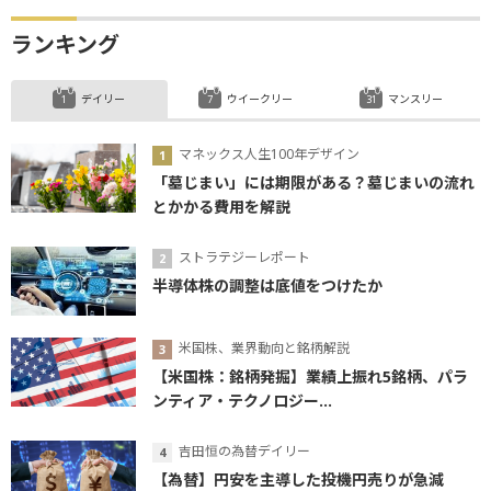
ランキング
デイリー
ウイークリー
マンスリー
マネックス人生100年デザイン
「墓じまい」には期限がある？墓じまいの流れ
とかかる費用を解説
ストラテジーレポート
半導体株の調整は底値をつけたか
米国株、業界動向と銘柄解説
【米国株：銘柄発掘】業績上振れ5銘柄、パラ
ンティア・テクノロジー...
吉田恒の為替デイリー
【為替】円安を主導した投機円売りが急減