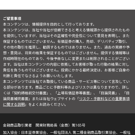
ご留意事項
本コンテンツは、情報提供を目的として行っております。
本コンテンツは、当社や当社が信頼できると考える情報源から提供されたもの
を提供していますが、当社はその正確性や完全性について意見を表明し、また
保証するものではございません。有価証券の購入、売却、デリバティブ取引、
その他の取引を推奨し、勧誘するものではありません。また、過去の実績や予
想・意見は、将来の結果を保証するものではございません。提供する情報等は
作成時現在のものであり、今後予告なしに変更または削除されることがござい
ます。当社は本コンテンツの内容に依拠してお客様が取った行動の結果に対し
責任を負うものではございません。投資にかかる最終決定は、お客様ご自身の
判断と責任でなさるようお願いいたします。
本コンテンツでは当社でお取扱している商品・サービス等について言及してい
る部分があります。商品ごとに手数料等およびリスクは異なりますので、詳し
くは「契約締結前交付書面」、「上場有価証券等書面」、「目論見書」、「目
論見書補完書面」または当社ウェブサイトの「
リスク・手数料などの重要事項
に関する説明
」をよくお読みください。
金融商品取引業者 関東財務局長（金商）第165号
日本証券業協会、一般社団法人 第二種金融商品取引業協会、一般社