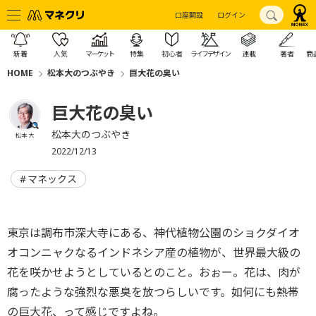
口座開設
ログイン
新着
人気
マーケット
特集
初心者
ライフデザイン
連載
著者
商
HOME
松本大のつぶやき
巨大花の臭い
巨大花の臭い
松本大のつぶやき
松本 大
2022/12/13
マネックス
東京は調布市深大寺にある、神代植物公園のショクダイオ
オコンニャクなるインドネシア産の植物が、世界最大級の
花を咲かせようとしているとのこと。おぉー。花は、肉が
腐ったような強烈な悪臭を放つらしいです。如何にも熱帯
の巨大花、って感じですよね。