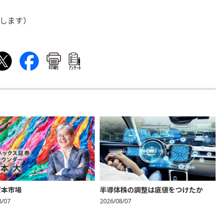
します）
印刷
ｱﾝｹｰﾄ
資本市場
半導体株の調整は底値をつけたか
8/07
2026/08/07