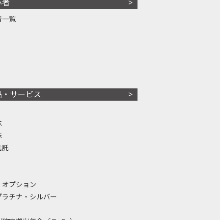
心者
者一覧
品・サービス
株
株
信託
・オプション
プラチナ・シルバー