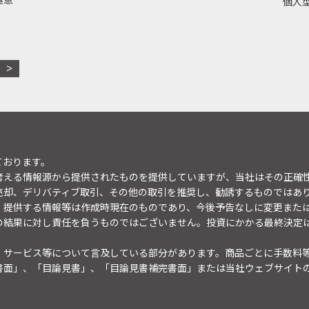
個人型
ております。
考える情報源から提供されたものを提供していますが、当社はその正確
売却、デリバティブ取引、その他の取引を推奨し、勧誘するものではあ
。提供する情報等は作成時現在のものであり、今後予告なしに変更また
の結果に対し責任を負うものではございません。投資にかかる最終決定
・サービス等について言及している部分があります。商品ごとに手数料
書面」、「目論見書」、「目論見書補完書面」または当社ウェブサイト