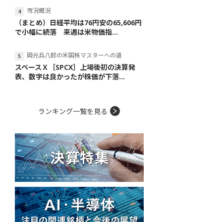
市況概況
（まとめ）日経平均は76円安の65,606円
で小幅に続落 来週は米物価指...
岡元兵八郎の米国株マスターへの道
スペースＸ［SPCX］上場後初の決算発
表、数字は良かったが株価が下落...
ランキング一覧を見る