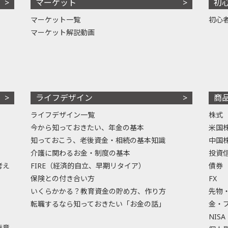
マーケット
初
マーケット一覧
初心
マーケット解説動画
ライフデザイン
商
ライフデザイン一覧
株式
今から知っておきたい、年金の基本
米国
知っておこう、老後資金・相続の基本知識
中国
介護に関わるお金・制度の基本
投資
考え
FIRE（経済的自立、早期リタイア）
債券
保険との付き合い方
FX
いくらかかる？教育資金の貯め方、作り方
先物
転職するなら知っておきたい「お金の話」
金・
NISA
極意