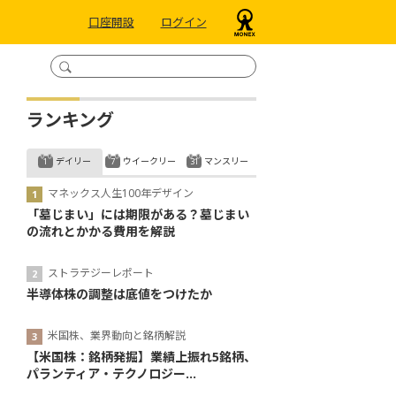
口座開設
ログイン
ランキング
デイリー
ウイークリー
マンスリー
マネックス人生100年デザイン
「墓じまい」には期限がある？墓じまい
の流れとかかる費用を解説
ストラテジーレポート
半導体株の調整は底値をつけたか
米国株、業界動向と銘柄解説
【米国株：銘柄発掘】業績上振れ5銘柄、
パランティア・テクノロジー...