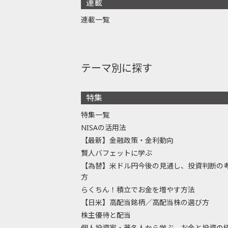
連載
連載一覧
テーマ別に探す
特集
特集一覧
NISAの活用法
【最新】金融政策・金利動向
賢人バフェットに学ぶ
【為替】米ドル円今後の見通し、投資判断の
方
らくちん！積立でお金を増やす方法
【日米】高配当銘柄／高配当株の選び方
株主優待と配当
個人投資家・著名人から学ぶ、お金と投資の