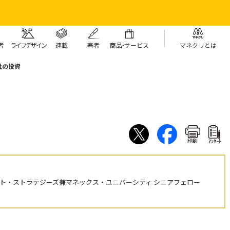
者
ライフデザイン
連載
著者
商
品・
サービス
マネクリとは
社の投資
印刷
ｱﾝｹｰﾄ
ント・ストラテジーズ兼マネックス・ユニバーシティ シニアフェロー