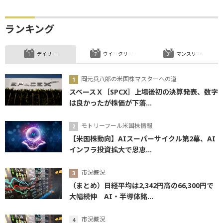
ランキング
デイリー
ウイークリー
マンスリー
岡元兵八郎の米国株マスターへの道
スペースＸ［SPCX］上場後初の決算発表、数字
は良かったが株価が下落...
モトリーフール米国株情報
【米国株動向】AIスーパーサイクル第2幕、AI
インフラ投資拡大で恩恵...
市況概況
（まとめ）日経平均は2,342円高の66,300円で
大幅続伸 AI・半導体銘...
市況概況