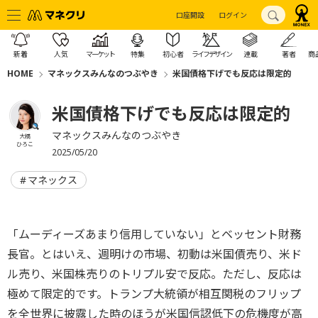
口座開設
ログイン
新着
人気
マーケット
特集
初心者
ライフデザイン
連載
著者
商
HOME
マネックスみんなのつぶやき
米国債格下げでも反応は限定的
米国債格下げでも反応は限定的
マネックスみんなのつぶやき
大橋
ひろこ
2025/05/20
マネックス
「ムーディーズあまり信用していない」とベッセント財務
長官。とはいえ、週明けの市場、初動は米国債売り、米ド
ル売り、米国株売りのトリプル安で反応。ただし、反応は
極めて限定的です。トランプ大統領が相互関税のフリップ
を全世界に披露した時のほうが米国信認低下の危機度が高