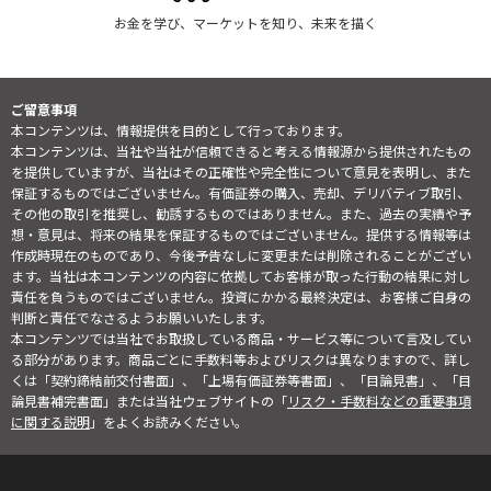
お金を学び、マーケットを知り、未来を描く
ご留意事項
本コンテンツは、情報提供を目的として行っております。
本コンテンツは、当社や当社が信頼できると考える情報源から提供されたもの
を提供していますが、当社はその正確性や完全性について意見を表明し、また
保証するものではございません。有価証券の購入、売却、デリバティブ取引、
その他の取引を推奨し、勧誘するものではありません。また、過去の実績や予
想・意見は、将来の結果を保証するものではございません。提供する情報等は
作成時現在のものであり、今後予告なしに変更または削除されることがござい
ます。当社は本コンテンツの内容に依拠してお客様が取った行動の結果に対し
責任を負うものではございません。投資にかかる最終決定は、お客様ご自身の
判断と責任でなさるようお願いいたします。
本コンテンツでは当社でお取扱している商品・サービス等について言及してい
る部分があります。商品ごとに手数料等およびリスクは異なりますので、詳し
くは「契約締結前交付書面」、「上場有価証券等書面」、「目論見書」、「目
論見書補完書面」または当社ウェブサイトの「
リスク・手数料などの重要事項
に関する説明
」をよくお読みください。