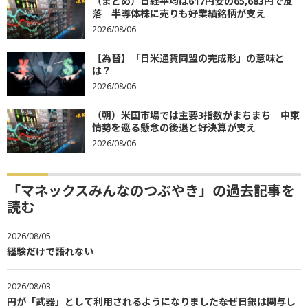
（まとめ）日経平均は617円安の65,683円で反
落 半導体株に売りも好業績銘柄が支え
2026/08/06
【為替】「日米通貨同盟の完成形」の意味と
は？
2026/08/06
（朝）米国市場では主要3指数がまちまち 中東
情勢を巡る懸念の後退と好決算が支え
2026/08/06
「マネックスみんなのつぶやき」の過去記事を
読む
2026/08/05
経験だけで語れない
2026/08/03
円が「武器」として利用されるようになりました――なぜ日銀は関与し