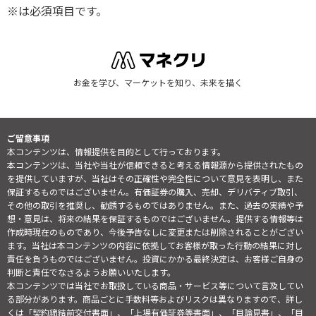
※は必須項目です。
お金を学び、マーケットを知り、未来を描く
ご留意事項
本コンテンツは、情報提供を目的として行っております。
本コンテンツは、当社や当社が信頼できると考える情報源から提供されたもの
を提供していますが、当社はその正確性や完全性について意見を表明し、また
保証するものではございません。有価証券の購入、売却、デリバティブ取引、
その他の取引を推奨し、勧誘するものではありません。また、過去の実績や予
想・意見は、将来の結果を保証するものではございません。提供する情報等は
作成時現在のものであり、今後予告なしに変更または削除されることがござい
ます。当社は本コンテンツの内容に依拠してお客様が取った行動の結果に対し
責任を負うものではございません。投資にかかる最終決定は、お客様ご自身の
判断と責任でなさるようお願いいたします。
本コンテンツでは当社でお取扱している商品・サービス等について言及してい
る部分があります。商品ごとに手数料等およびリスクは異なりますので、詳し
くは「契約締結前交付書面」、「上場有価証券等書面」、「目論見書」、「目