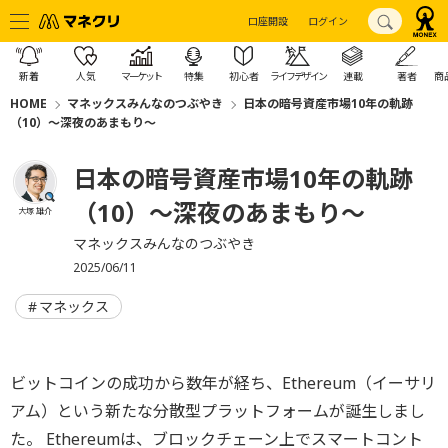
口座開設
ログイン
新着
人気
マーケット
特集
初心者
ライフデザイン
連載
著者
商
HOME
マネックスみんなのつぶやき
日本の暗号資産市場10年の軌跡
（10）～深夜のあまもり～
日本の暗号資産市場10年の軌跡
（10）～深夜のあまもり～
大塚 雄介
マネックスみんなのつぶやき
2025/06/11
マネックス
ビットコインの成功から数年が経ち、Ethereum（イーサリ
アム）という新たな分散型プラットフォームが誕生しまし
た。 Ethereumは、ブロックチェーン上でスマートコント