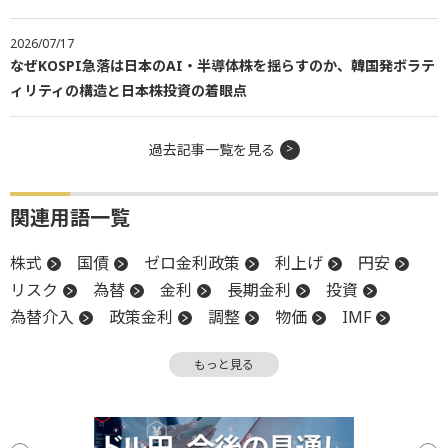
2026/07/17
なぜKOSPI急落は日本のAI・半導体株を揺らすのか、韓国発ボラテ
ィリティの構造と日本株投資の着眼点
過去記事一覧を見る
関連用語一覧
株式
国債
ゼロ金利政策
利上げ
円安
リスク
為替
金利
長期金利
投資
為替介入
政策金利
調整
物価
IMF
FOMC
金融緩和
金融政策
堅調
債券
もっと見る
利回り
FRB
大底
為替レート
関税
資金調達
GDP
GDP成長率
底
日銀
バブル
プレミアム
利下げ