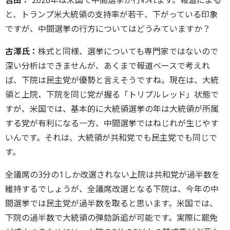
と、トランプ米大統領の支持率が若干、下がっている印象
ですが、中間選挙の行方についてはどうみていますか？
古澤氏：
株式と同様、選挙についても専門家ではないので
深い分析はできませんが、あくまで報道ベースで考えれ
ば、下院は民主党が優勢と言えそうですね。現在は、大統
領と上院、下院を同じ党が握る「トリプルレッド」状態で
すが、米国では、基本的に大統領選挙の年は大統領が所属
する党が有利になる一方、中間選挙ではねじれが生じやす
いんです。それは、大統領が共和党でも民主党でも同じで
す。
全議席の3分の1しか改選されない上院は共和党が過半数を
維持するでしょうが、全議席改選となる下院は、今年の中
間選挙では民主党が過半数を取ると思います。米国では、
下院の過半数で大統領の弾劾訴追が可能です。実際に罷免