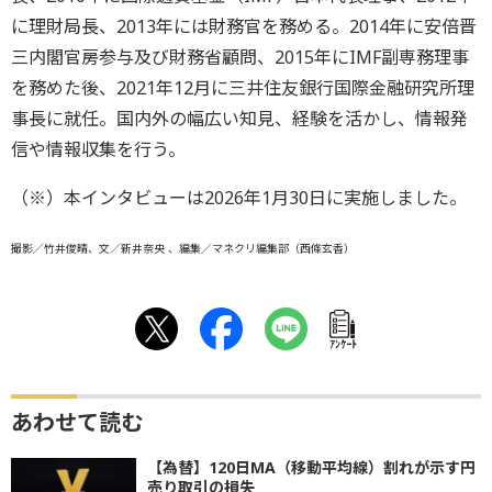
に理財局長、2013年には財務官を務める。2014年に安倍晋
三内閣官房参与及び財務省顧問、2015年にIMF副専務理事
を務めた後、2021年12月に三井住友銀行国際金融研究所理
事長に就任。国内外の幅広い知見、経験を活かし、情報発
信や情報収集を行う。
（※）本インタビューは2026年1月30日に実施しました。
撮影／竹井俊晴、文／新井奈央 、編集／マネクリ編集部（西條玄香）
ｱﾝｹｰﾄ
あわせて読む
【為替】120日MA（移動平均線）割れが示す円
売り取引の損失