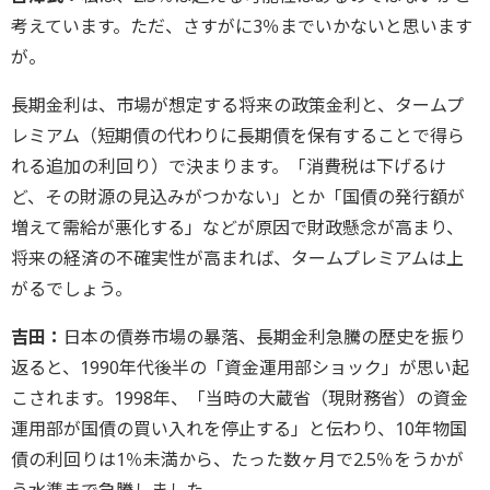
考えています。ただ、さすがに3％までいかないと思います
が。
長期金利は、市場が想定する将来の政策金利と、タームプ
レミアム（短期債の代わりに長期債を保有することで得ら
れる追加の利回り）で決まります。「消費税は下げるけ
ど、その財源の見込みがつかない」とか「国債の発行額が
増えて需給が悪化する」などが原因で財政懸念が高まり、
将来の経済の不確実性が高まれば、タームプレミアムは上
がるでしょう。
吉田：
日本の債券市場の暴落、長期金利急騰の歴史を振り
返ると、1990年代後半の「資金運用部ショック」が思い起
こされます。1998年、「当時の大蔵省（現財務省）の資金
運用部が国債の買い入れを停止する」と伝わり、10年物国
債の利回りは1％未満から、たった数ヶ月で2.5％をうかが