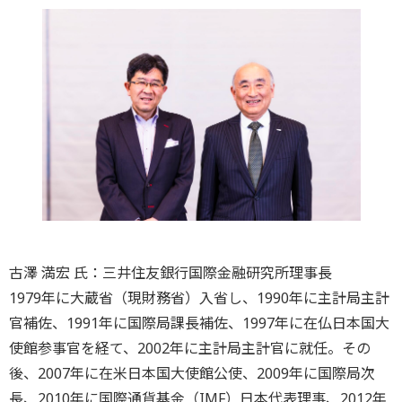
古澤 満宏 氏：三井住友銀行国際金融研究所理事長
1979年に大蔵省（現財務省）入省し、1990年に主計局主計
官補佐、1991年に国際局課長補佐、1997年に在仏日本国大
使館参事官を経て、2002年に主計局主計官に就任。その
後、2007年に在米日本国大使館公使、2009年に国際局次
長、2010年に国際通貨基金（IMF）日本代表理事、2012年