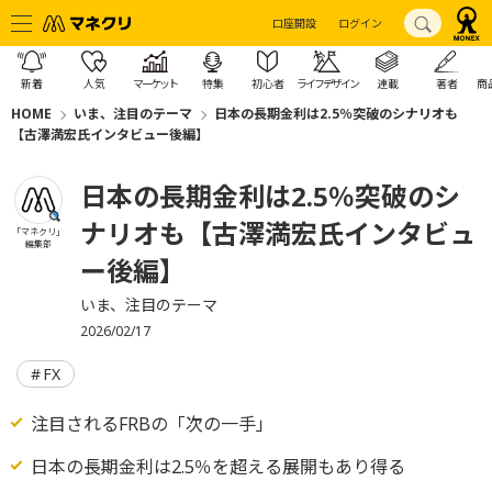
口座開設
ログイン
新着
人気
マーケット
特集
初心者
ライフデザイン
連載
著者
商
HOME
いま、注目のテーマ
日本の長期金利は2.5％突破のシナリオも
【古澤満宏氏インタビュー後編】
日本の長期金利は2.5％突破のシ
ナリオも【古澤満宏氏インタビュ
「マネクリ」
編集部
ー後編】
いま、注目のテーマ
2026/02/17
FX
注目されるFRBの「次の一手」
日本の長期金利は2.5％を超える展開もあり得る