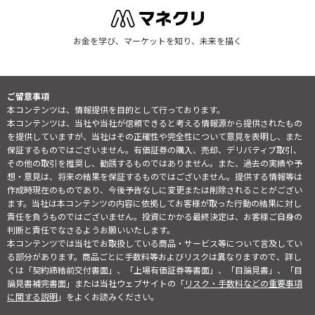
お金を学び、マーケットを知り、未来を描く
ご留意事項
本コンテンツは、情報提供を目的として行っております。
本コンテンツは、当社や当社が信頼できると考える情報源から提供されたもの
を提供していますが、当社はその正確性や完全性について意見を表明し、また
保証するものではございません。有価証券の購入、売却、デリバティブ取引、
その他の取引を推奨し、勧誘するものではありません。また、過去の実績や予
想・意見は、将来の結果を保証するものではございません。提供する情報等は
作成時現在のものであり、今後予告なしに変更または削除されることがござい
ます。当社は本コンテンツの内容に依拠してお客様が取った行動の結果に対し
責任を負うものではございません。投資にかかる最終決定は、お客様ご自身の
判断と責任でなさるようお願いいたします。
本コンテンツでは当社でお取扱している商品・サービス等について言及してい
る部分があります。商品ごとに手数料等およびリスクは異なりますので、詳し
くは「契約締結前交付書面」、「上場有価証券等書面」、「目論見書」、「目
論見書補完書面」または当社ウェブサイトの「
リスク・手数料などの重要事項
に関する説明
」をよくお読みください。