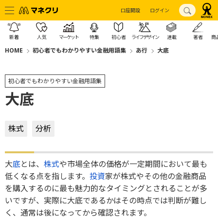
口座開設
ログイン
新着
人気
マーケット
特集
初心者
ライフデザイン
連載
著者
商
HOME
初心者でもわかりやすい金融用語集
あ行
大底
初心者でもわかりやすい金融用語集
大底
株式
分析
大
底
とは、
株式
や市場全体の価格が一定期間において最も
低くなる点を指します。
投資
家が株式やその他の金融商品
を購入するのに最も魅力的なタイミングとされることが多
いですが、実際に大底であるかはその時点では判断が難し
く、通常は後になってから確認されます。