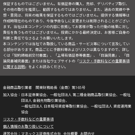
保証するものではございません。有価証券の購入、売却、デリバティブ取引、
その他の取引を推奨し、勧誘するものではありません。また、過去の実績や予
想・意見は、将来の結果を保証するものではございません。提供する情報等は
作成時現在のものであり、今後予告なしに変更または削除されることがござい
ます。当社は本コンテンツの内容に依拠してお客様が取った行動の結果に対し
責任を負うものではございません。投資にかかる最終決定は、お客様ご自身の
判断と責任でなさるようお願いいたします。
本コンテンツでは当社でお取扱している商品・サービス等について言及してい
る部分があります。商品ごとに手数料等およびリスクは異なりますので、詳し
くは「契約締結前交付書面」、「上場有価証券等書面」、「目論見書」、「目
論見書補完書面」または当社ウェブサイトの「
リスク・手数料などの重要事項
に関する説明
」をよくお読みください。
金融商品取引業者 関東財務局長（金商）第165号
日本証券業協会、一般社団法人 第二種金融商品取引業協会、一般社
団法人 金融先物取引業協会、
一般社団法人 日本暗号資産等取引業協会、一般社団法人 資産運用業
協会
リスク・手数料などの重要事項
個人情報のお取り扱いについて
マネックス証券株式会社
会社概要
お問合せ