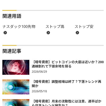
関連用語
ナスダック100先物
ストップ高
ストップ安
関連記事
【暗号資産】ビットコインの大底は近いか？200
週線割れで下値余地を探る
2026/06/29
【暗号資産】調整相場は終了？下落トレンド再
開か
2026/05/18
【暗号資産】月末の流動性には注意、週半ばか
ら日足トレンド発生か？