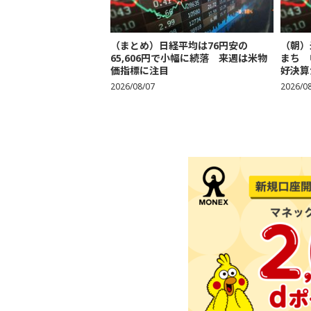
（まとめ）日経平均は76円安の
（朝）
65,606円で小幅に続落 来週は米物
まち 
価指標に注目
好決算
2026/08/07
2026/0