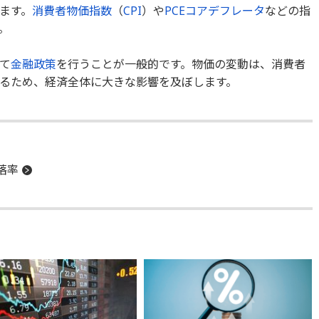
ます。
消費者物価指数
（
CPI
）や
PCEコアデフレータ
などの指
。
て
金融政策
を行うことが一般的です。物価の変動は、消費者
るため、経済全体に大きな影響を及ぼします。
落率