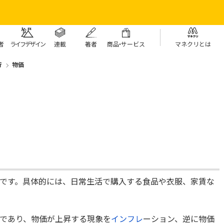
者
ライフデザイン
連載
著者
商
品・
サービス
マネクリとは
行
物価
です。具体的には、日常生活で購入する食品や衣服、家賃な
であり、物価が上昇する現象を
インフレ
ーション、逆に物価