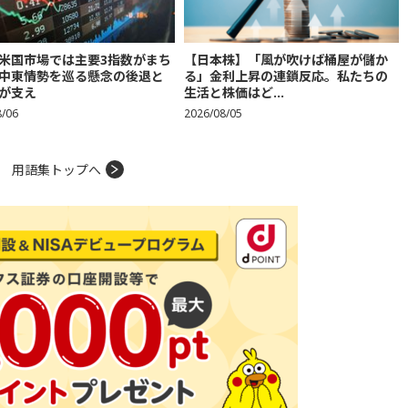
米国市場では主要3指数がまち
【日本株】「風が吹けば桶屋が儲か
中東情勢を巡る懸念の後退と
る」金利上昇の連鎖反応。私たちの
が支え
生活と株価はど...
8/06
2026/08/05
用語集トップへ