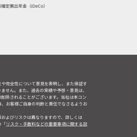
確定拠出年金（iDeCo）
性や完全性について意見を表明し、また保証す
りません。また、過去の実績や予想・意見は、
は削除されることがございます。当社は本コン
は、お客様ご自身の判断と責任でなさるようお
等およびリスクは異なりますので、詳しくは
の「
リスク・手数料などの重要事項に関する説