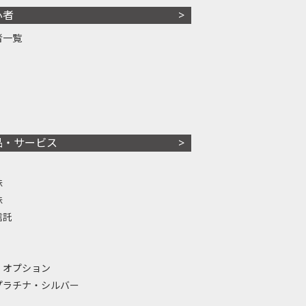
心者
者一覧
品・サービス
株
株
信託
・オプション
プラチナ・シルバー