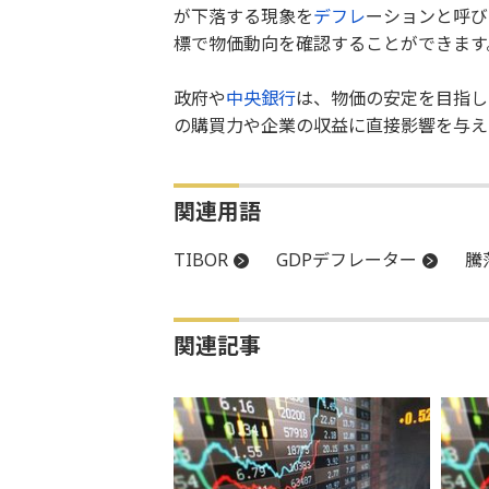
が下落する現象を
デフレ
ーションと呼び
標で物価動向を確認することができます
政府や
中央銀行
は、物価の安定を目指し
の購買力や企業の収益に直接影響を与え
関連用語
TIBOR
GDPデフレーター
騰
関連記事