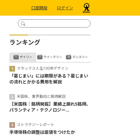
口座開設
ログイン
ランキング
デイリー
ウイークリー
マンスリー
マネックス人生100年デザイン
「墓じまい」には期限がある？墓じまい
の流れとかかる費用を解説
米国株、業界動向と銘柄解説
【米国株：銘柄発掘】業績上振れ5銘柄、
パランティア・テクノロジー...
ストラテジーレポート
半導体株の調整は底値をつけたか