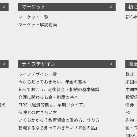
マーケット
初
マーケット一覧
初心
マーケット解説動画
ライフデザイン
商
ライフデザイン一覧
株式
今から知っておきたい、年金の基本
米国
知っておこう、老後資金・相続の基本知識
中国
介護に関わるお金・制度の基本
投資
考え
FIRE（経済的自立、早期リタイア）
債券
保険との付き合い方
FX
いくらかかる？教育資金の貯め方、作り方
先物
転職するなら知っておきたい「お金の話」
金・
NISA