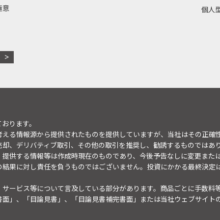
極意
個人型
ております。
考える情報源から提供されたものを提供していますが、当社はその正確
売却、デリバティブ取引、その他の取引を推奨し、勧誘するものではあ
。提供する情報等は作成時現在のものであり、今後予告なしに変更また
の結果に対し責任を負うものではございません。投資にかかる最終決定
・サービス等について言及している部分があります。商品ごとに手数料
書面」、「目論見書」、「目論見書補完書面」または当社ウェブサイト