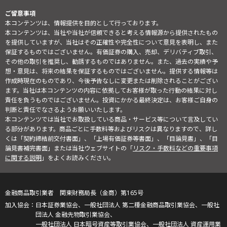
ご留意事項
本コンテンツは、情報提供を目的として行っております。
本コンテンツは、当社や当社が信頼できると考える情報源から提供されたもの
を提供していますが、当社はその正確性や完全性について意見を表明し、また
保証するものではございません。有価証券の購入、売却、デリバティブ取引、
その他の取引を推奨し、勧誘するものではありません。また、過去の実績や予
想・意見は、将来の結果を保証するものではございません。提供する情報等は
作成時現在のものであり、今後予告なしに変更または削除されることがござい
ます。当社は本コンテンツの内容に依拠してお客様が取った行動の結果に対し
責任を負うものではございません。投資にかかる最終決定は、お客様ご自身の
判断と責任でなさるようお願いいたします。
本コンテンツでは当社でお取扱している商品・サービス等について言及してい
る部分があります。商品ごとに手数料等およびリスクは異なりますので、詳し
くは「契約締結前交付書面」、「上場有価証券等書面」、「目論見書」、「目
論見書補完書面」または当社ウェブサイトの「
リスク・手数料などの重要事項
に関する説明
」をよくお読みください。
金融商品取引業者 関東財務局長（金商）第165号
日本証券業協会、一般社団法人 第二種金融商品取引業協会、一般社
団法人 金融先物取引業協会、
一般社団法人 日本暗号資産等取引業協会、一般社団法人 資産運用業