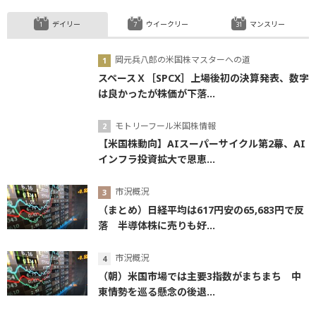
デイリー
ウイークリー
マンスリー
岡元兵八郎の米国株マスターへの道
スペースＸ［SPCX］上場後初の決算発表、数字
は良かったが株価が下落...
モトリーフール米国株情報
【米国株動向】AIスーパーサイクル第2幕、AI
インフラ投資拡大で恩恵...
市況概況
（まとめ）日経平均は617円安の65,683円で反
落 半導体株に売りも好...
市況概況
（朝）米国市場では主要3指数がまちまち 中
東情勢を巡る懸念の後退...