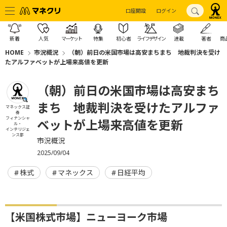
口座開設
ログイン
新着
人気
マーケット
特集
初心者
ライフデザイン
連載
著者
商
HOME
市況概況
（朝）前日の米国市場は高安まちまち 地裁判決を受け
たアルファベットが上場来高値を更新
（朝）前日の米国市場は高安まち
まち 地裁判決を受けたアルファ
マネックス証
券
フィナンシャ
ベットが上場来高値を更新
ル・
インテリジェ
ンス部
市況概況
2025/09/04
株式
マネックス
日経平均
【米国株式市場】ニューヨーク市場