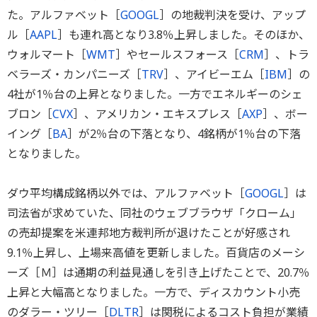
た。アルファベット［
GOOGL
］の地裁判決を受け、アップ
ル［
AAPL
］も連れ高となり3.8％上昇しました。そのほか、
ウォルマート［
WMT
］やセールスフォース［
CRM
］、トラ
ベラーズ・カンパニーズ［
TRV
］、アイビーエム［
IBM
］の
4社が1％台の上昇となりました。一方でエネルギーのシェ
ブロン［
CVX
］、アメリカン・エキスプレス［
AXP
］、ボー
イング［
BA
］が2％台の下落となり、4銘柄が1％台の下落
となりました。
ダウ平均構成銘柄以外では、アルファベット［
GOOGL
］は
司法省が求めていた、同社のウェブブラウザ「クローム」
の売却提案を米連邦地方裁判所が退けたことが好感され
9.1％上昇し、上場来高値を更新しました。百貨店のメーシ
ーズ［Ｍ］は通期の利益見通しを引き上げたことで、20.7％
上昇と大幅高となりました。一方で、ディスカウント小売
のダラー・ツリー［
DLTR
］は関税によるコスト負担が業績