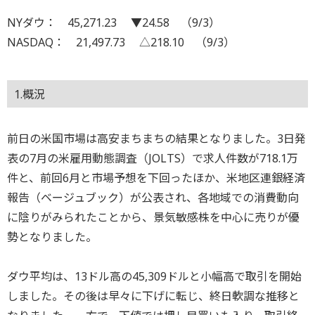
NYダウ： 45,271.23 ▼24.58 （9/3）
NASDAQ： 21,497.73 △218.10 （9/3）
1.概況
前日の米国市場は高安まちまちの結果となりました。3日発
表の7月の米雇用動態調査（JOLTS）で求人件数が718.1万
件と、前回6月と市場予想を下回ったほか、米地区連銀経済
報告（ベージュブック）が公表され、各地域での消費動向
に陰りがみられたことから、景気敏感株を中心に売りが優
勢となりました。
ダウ平均は、13ドル高の45,309ドルと小幅高で取引を開始
しました。その後は早々に下げに転じ、終日軟調な推移と