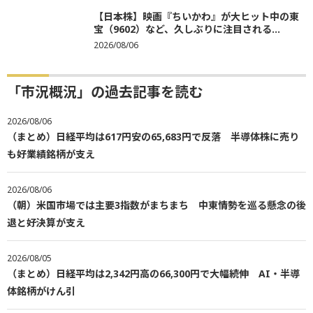
【日本株】映画『ちいかわ』が大ヒット中の東
宝（9602）など、久しぶりに注目される...
2026/08/06
「市況概況」の過去記事を読む
2026/08/06
（まとめ）日経平均は617円安の65,683円で反落 半導体株に売り
も好業績銘柄が支え
2026/08/06
（朝）米国市場では主要3指数がまちまち 中東情勢を巡る懸念の後
退と好決算が支え
2026/08/05
（まとめ）日経平均は2,342円高の66,300円で大幅続伸 AI・半導
体銘柄がけん引