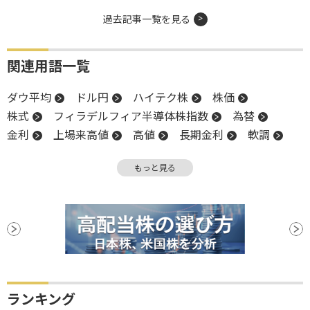
過去記事一覧を見る
関連用語一覧
ダウ平均
ドル円
ハイテク株
株価
株式
フィラデルフィア半導体株指数
為替
金利
上場来高値
高値
長期金利
軟調
米国株
S&P500
業種別株価指数
NASDAQ
もっと見る
反発
押し目買い
株価指数
関税
子会社
下値
上場
耐久財受注
ベージュブック
ランキング