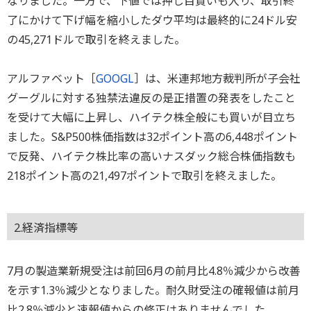
なりました。一方で、下値では押し目買いも入り、取引終
了にかけて下げ幅を縮小したダウ平均は最終的に24ドル安
の45,271ドルで取引を終えました。
アルファベット［
GOOGL
］は、米連邦地方裁判所が子会社
グーグルに対する独禁法違反の是正措置の発表をしたこと
を受けて大幅に上昇し、ハイテク株全般にも買いが目立ち
ました。S&P500株価指数は32ポイント高の6,448ポイント
で反発、ハイテク株比率の高いナスダック総合株価指数も
218ポイント高の21,497ポイントで取引を終えました。
2.経済指標等
7月の製造業新規受注は前回6月の前月比4.8％減少から改善
を示す1.3％減少となりました。耐久財受注の確報値は前月
比2.8％減少と速報値からの修正はありませんでした。