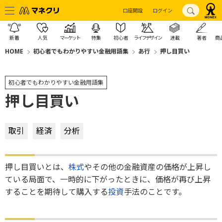
口座開設
ログイン
新着
人気
マーケット
特集
初心者
ライフデザイン
連載
著者
商
HOME
初心者でもわかりやすい金融用語集
あ行
押し目買い
初心者でもわかりやすい金融用語集
押し目買い
取引
経済
分析
押し目買いとは、
株式
やその他の金融資産の価格が上昇し
ている局面で、一時的に下がったときに、価格が再び上昇
することを期待して購入する
投資
手法のことです。