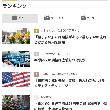
ランキング
デイリー
ウイークリー
マンスリー
マネックス人生100年デザイン
「墓じまい」には期限がある？墓じまいの流れ
とかかる費用を解説
ストラテジーレポート
半導体株の調整は底値をつけたか
米国株、業界動向と銘柄解説
【米国株：銘柄発掘】業績上振れ5銘柄、パラ
ンティア・テクノロジー...
市況概況
（まとめ）日経平均は76円安の65,606円で小幅
に続落 来週は米物価指...