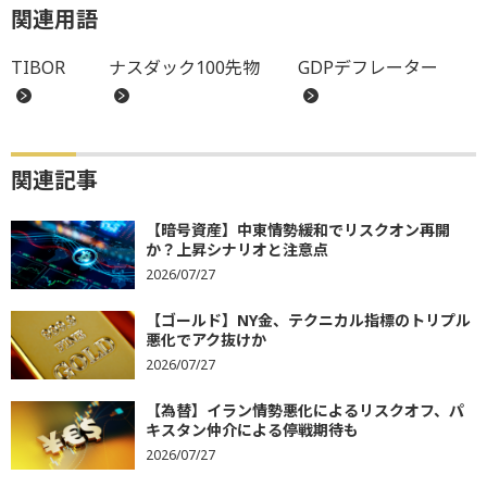
関連用語
TIBOR
ナスダック100先物
GDPデフレーター
関連記事
【暗号資産】中東情勢緩和でリスクオン再開
か？上昇シナリオと注意点
2026/07/27
【ゴールド】NY金、テクニカル指標のトリプル
悪化でアク抜けか
2026/07/27
【為替】イラン情勢悪化によるリスクオフ、パ
キスタン仲介による停戦期待も
2026/07/27