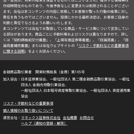
想・意見は、将来の結果を保証するものではございません。提供する情報等は
作成時現在のものであり、今後予告なしに変更または削除されることがござい
ます。当社は本コンテンツの内容に依拠してお客様が取った行動の結果に対し
責任を負うものではございません。投資にかかる最終決定は、お客様ご自身の
判断と責任でなさるようお願いいたします。
本コンテンツでは当社でお取扱している商品・サービス等について言及してい
る部分があります。商品ごとに手数料等およびリスクは異なりますので、詳し
くは「契約締結前交付書面」、「上場有価証券等書面」、「目論見書」、「目
論見書補完書面」または当社ウェブサイトの「
リスク・手数料などの重要事項
に関する説明
」をよくお読みください。
金融商品取引業者 関東財務局長（金商）第165号
日本証券業協会、一般社団法人 第二種金融商品取引業協会、一般社
団法人 金融先物取引業協会、
一般社団法人 日本暗号資産等取引業協会、一般社団法人 資産運用業
協会
リスク・手数料などの重要事項
個人情報のお取り扱いについて
マネックス証券株式会社
会社概要
お問合せ
ヘルプ（通知の登録・解除）