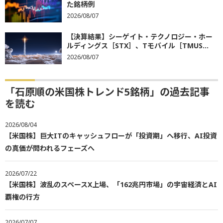
た銘柄例
2026/08/07
【決算結果】シーゲイト・テクノロジー・ホー
ルディングス［STX］、Tモバイル［TMUS...
2026/08/07
「石原順の米国株トレンド5銘柄」の過去記事
を読む
2026/08/04
【米国株】巨大ITのキャッシュフローが「投資期」へ移行、AI投資
の真価が問われるフェーズへ
2026/07/22
【米国株】波乱のスペースX上場、「162兆円市場」の宇宙経済とAI
覇権の行方
2026/07/07