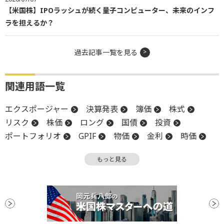
【米国株】IPOラッシュが続く量子コンピューター、未来のインフ
ラを担えるか？
過去記事一覧を見る
関連用語一覧
エクスポージャー
決算発表
簿価
株式
リスク
株価
ロング
国債
投資
ポートフォリオ
GPIF
物価
金利
時価
中央銀行
ボラティリティ
利回り
暗号資産
もっと見る
インフレ
株主
デフォルト
S&P500
FRB
決算
公的年金
債券
資金調達
資産クラス
社債
上場
パフォーマンス
ビットコイン