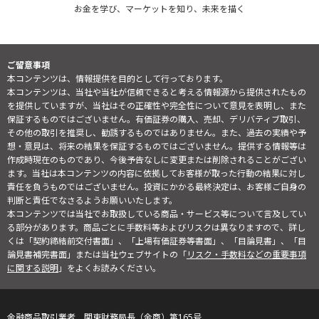
お金を学び、マーケットを知り、未来を描く
ご留意事項
本コンテンツは、情報提供を目的として行っております。
本コンテンツは、当社や当社が信頼できると考える情報源から提供されたもの
を提供していますが、当社はその正確性や完全性について意見を表明し、また
保証するものではございません。有価証券の購入、売却、デリバティブ取引、
その他の取引を推奨し、勧誘するものではありません。また、過去の実績や予
想・意見は、将来の結果を保証するものではございません。提供する情報等は
作成時現在のものであり、今後予告なしに変更または削除されることがござい
ます。当社は本コンテンツの内容に依拠してお客様が取った行動の結果に対し
責任を負うものではございません。投資にかかる最終決定は、お客様ご自身の
判断と責任でなさるようお願いいたします。
本コンテンツでは当社でお取扱している商品・サービス等について言及してい
る部分があります。商品ごとに手数料等およびリスクは異なりますので、詳し
くは「契約締結前交付書面」、「上場有価証券等書面」、「目論見書」、「目
論見書補完書面」または当社ウェブサイトの「
リスク・手数料などの重要事項
に関する説明
」をよくお読みください。
金融商品取引業者 関東財務局長（金商）第165号