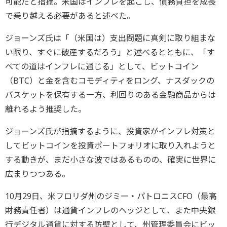
可能だと指摘。米国はインフレを起こし、債務負担を成長
で乗り越える必要があると述べた。
ジョーンズ氏は「（米国は）支出問題に真剣に取り組まな
い限り、すぐに破産するだろう」と述べるとともに、「す
べての道はインフレに通じる」として、ビットコイン
（BTC）と金を含むコモディティをロング、ナスダックの
バスケットを保有する一方、利回りのある金融商品からは
離れるよう推奨した。
ジョーンズ氏が指摘するように、投資家がインフレ対策と
してビットコインを投資ポートフォリオに取り入れようと
する動きが、まだ小さな波ではあるものの、確実に世界に
広まりつつある。
10月29日、米フロリダ州のジミー・パトロニスCFO（最高
財務責任者）は通貨インフレのヘッジとして、また中央銀
行デジタル通貨に対する防壁として、州管理委員会にビッ