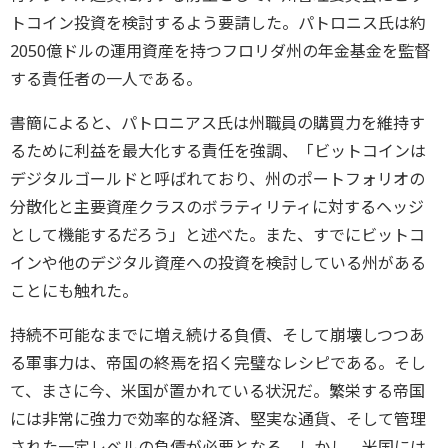
トコイン投資を検討するよう要請した。パトロニス氏は約
2050億ドルの運用資産を持つフロリダ州の年金基金を監督
する責任者の一人である。
書簡によると、パトロニアス氏は州職員の購買力を維持す
るために利益を最大化する責任を強調、「ビットコインは
デジタルゴールドと呼ばれており、州のポートフォリオの
分散化と主要資産クラスのボラティリティに対するヘッジ
として機能するだろう」と述べた。また、すでにビットコ
インや他のデジタル資産への投資を検討している州がある
ことにも触れた。
持続不可能なまでに増え続ける負債、そして崩壊しつつあ
る軍事力は、帝国の終焉を招く完璧なレシピである。そし
て、まさに今、米国が置かれている状況だ。繁栄する帝国
には非常に強力で効率的な経済、堅実な通貨、そして管理
された一定レベルの負債が必要となる。しかし、米国には