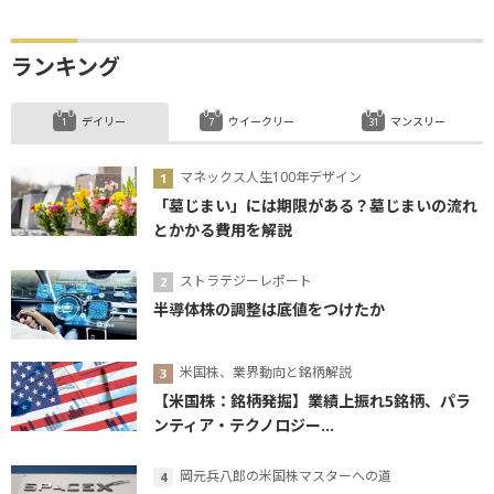
…
ランキング
デイリー
ウイークリー
マンスリー
マネックス人生100年デザイン
「墓じまい」には期限がある？墓じまいの流れ
とかかる費用を解説
ストラテジーレポート
半導体株の調整は底値をつけたか
米国株、業界動向と銘柄解説
【米国株：銘柄発掘】業績上振れ5銘柄、パラ
ンティア・テクノロジー...
岡元兵八郎の米国株マスターへの道