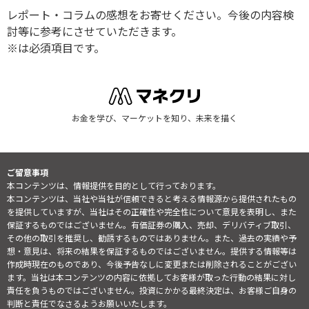
レポート・コラムの感想をお寄せください。今後の内容検
討等に参考にさせていただきます。
※は必須項目です。
お金を学び、マーケットを知り、未来を描く
ご留意事項
本コンテンツは、情報提供を目的として行っております。
本コンテンツは、当社や当社が信頼できると考える情報源から提供されたもの
を提供していますが、当社はその正確性や完全性について意見を表明し、また
保証するものではございません。有価証券の購入、売却、デリバティブ取引、
その他の取引を推奨し、勧誘するものではありません。また、過去の実績や予
想・意見は、将来の結果を保証するものではございません。提供する情報等は
作成時現在のものであり、今後予告なしに変更または削除されることがござい
ます。当社は本コンテンツの内容に依拠してお客様が取った行動の結果に対し
責任を負うものではございません。投資にかかる最終決定は、お客様ご自身の
判断と責任でなさるようお願いいたします。