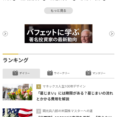
株主
流動性
SEC
決算
週足
CEO
もっと見る
CB
上場
バランスシート
ランキング
デイリー
ウイークリー
マンスリー
マネックス人生100年デザイン
「墓じまい」には期限がある？墓じまいの流れ
とかかる費用を解説
岡元兵八郎の米国株マスターへの道