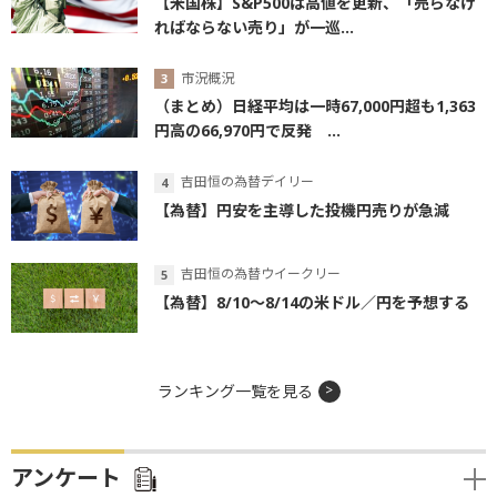
【米国株】S&P500は高値を更新、「売らなけ
ればならない売り」が一巡...
市況概況
（まとめ）日経平均は一時67,000円超も1,363
円高の66,970円で反発 ...
吉田恒の為替デイリー
【為替】円安を主導した投機円売りが急減
吉田恒の為替ウイークリー
【為替】8/10～8/14の米ドル／円を予想する
ランキング一覧を見る
アンケート