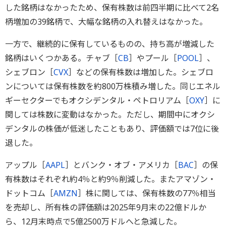
した銘柄はなかったため、保有株数は前四半期に比べて2名
柄増加の39銘柄で、大幅な銘柄の入れ替えはなかった。
一方で、継続的に保有しているものの、持ち高が増減した
銘柄はいくつかある。チャブ［
CB
］やプール［
POOL
］、
シェブロン［
CVX
］などの保有株数は増加した。シェブロ
ンについては保有株数を約800万株積み増した。同じエネル
ギーセクターでもオクシデンタル・ペトロリアム［
OXY
］に
関しては株数に変動はなかった。ただし、期間中にオクシ
デンタルの株価が低迷したこともあり、評価額では7位に後
退した。
アップル［
AAPL
］とバンク・オブ・アメリカ［
BAC
］の保
有株数はそれぞれ約4％と約9％削減した。またアマゾン・
ドットコム［
AMZN
］株に関しては、保有株数の77％相当
を売却し、所有株の評価額は2025年9月末の22億ドルか
ら、12月末時点で5億2500万ドルへと急減した。