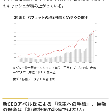
のキャッシュが積み上がっている。
【図表1】バフェットの現金残高とNYダウの推移
※グレー線＝現金ポジション（単位：百万ドル）右目盛、赤線
＝NYダウ（単位：ドル）左目盛
出所：各種データより筆者作成
新CEOアベル氏による「株主への手紙」、巨額
の現金は「投資撤退の兆候ではない」