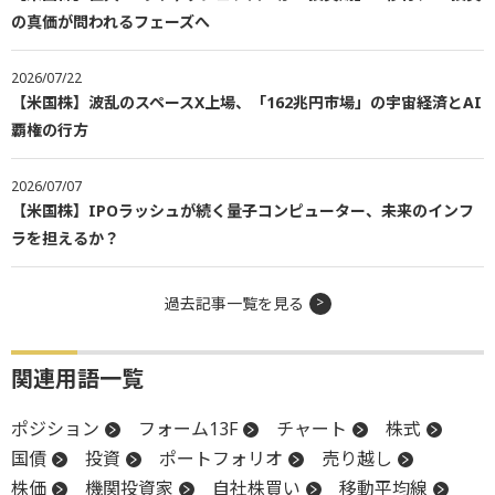
の真価が問われるフェーズへ
2026/07/22
【米国株】波乱のスペースX上場、「162兆円市場」の宇宙経済とAI
覇権の行方
2026/07/07
【米国株】IPOラッシュが続く量子コンピューター、未来のインフ
ラを担えるか？
過去記事一覧を見る
関連用語一覧
ポジション
フォーム13F
チャート
株式
国債
投資
ポートフォリオ
売り越し
株価
機関投資家
自社株買い
移動平均線