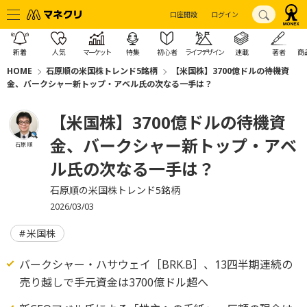
口座開設
ログイン
新着
人気
マーケット
特集
初心者
ライフデザイン
連載
著者
商
HOME
石原順の米国株トレンド5銘柄
【米国株】3700億ドルの待機資
金、バークシャー新トップ・アベル氏の次なる一手は？
【米国株】3700億ドルの待機資
金、バークシャー新トップ・アベ
石原 順
ル氏の次なる一手は？
石原順の米国株トレンド5銘柄
2026/03/03
米国株
バークシャー・ハサウェイ［BRK.B］、13四半期連続の
売り越しで手元資金は3700億ドル超へ