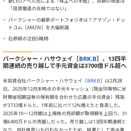
新CEOアベル氏による「株主への手紙」、巨額の現金は
「投資撤退の兆候ではない」
バークシャーの最新ポートフォリオは？アマゾン・ドッ
トコム［AMZN］を大幅削減
石原順の注目5銘柄
バークシャー・ハサウェイ［
BRK.B
］、13四半
期連続の売り越しで手元資金は3700億ドル超へ
米投資会社バークシャー・ハサウェイ［
BRK.B
］は2月28
日、2025年12月末時点の手元キャッシュ（現金同等物に米
財務省短期証券の保有額を合わせた広義の手元資金）残高
が3733億ドルと、1年前に比べて12%増えたと発表した。
2025年10～12月期は上場株の売却額が取得額を上回り、31
億6400万ドルの売越しだった。売り越しは13四半期連続と
なり、自社株買いも行わなかったため、結果として高水準