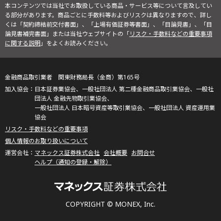
本コンテンツでは当社でお取扱している商品・サービス等について言及してい
る部分があります。商品ごとに手数料等およびリスクは異なりますので、詳し
くは「契約締結前交付書面」、「上場有価証券等書面」、「目論見書」、「目
論見書補完書面」または当社ウェブサイトの「
リスク・手数料などの重要事項
に関する説明
」をよくお読みください。
金融商品取引業者 関東財務局長（金商）第165号
日本証券業協会、一般社団法人 第二種金融商品取引業協会、一般社
団法人 金融先物取引業協会、
一般社団法人 日本暗号資産等取引業協会、一般社団法人 資産運用業
協会
リスク・手数料などの重要事項
個人情報のお取り扱いについて
マネックス証券株式会社
会社概要
お問合せ
ヘルプ（通知の登録・解除）
COPYRIGHT © MONEX, Inc.