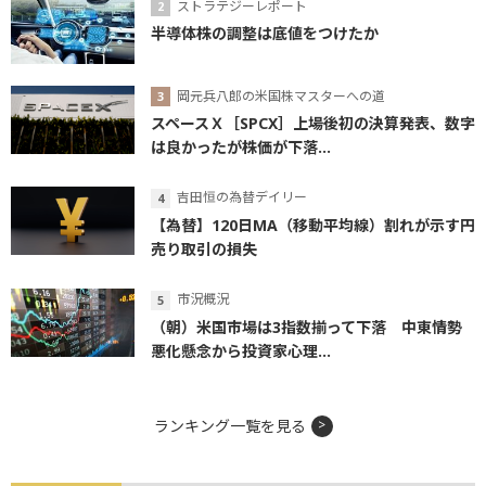
ストラテジーレポート
半導体株の調整は底値をつけたか
岡元兵八郎の米国株マスターへの道
スペースＸ［SPCX］上場後初の決算発表、数字
は良かったが株価が下落...
吉田恒の為替デイリー
【為替】120日MA（移動平均線）割れが示す円
売り取引の損失
市況概況
（朝）米国市場は3指数揃って下落 中東情勢
悪化懸念から投資家心理...
ランキング一覧を見る