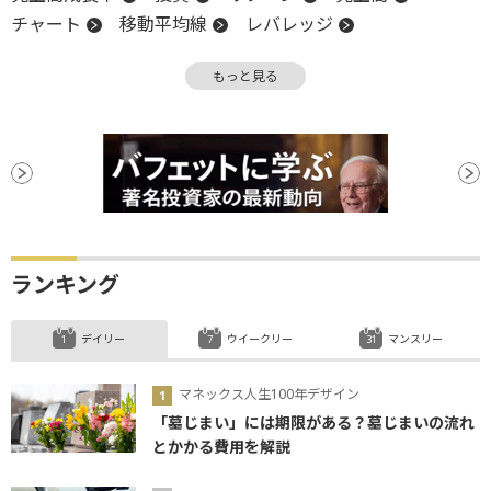
チャート
移動平均線
レバレッジ
キャッシュフロー
決算
週足
CEO
もっと見る
生成AI
設備投資
調整
ランキング
デイリー
ウイークリー
マンスリー
マネックス人生100年デザイン
「墓じまい」には期限がある？墓じまいの流れ
とかかる費用を解説