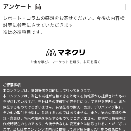
アンケート
レポート・コラムの感想をお寄せください。今後の内容検
討等に参考にさせていただきます。
※は必須項目です。
お金を学び、マーケットを知り、未来を描く
ご留意事項
本コンテンツは、情報提供を目的として行っております。
本コンテンツは、当社や当社が信頼できると考える情報源から提供されたもの
を提供していますが、当社はその正確性や完全性について意見を表明し、また
保証するものではございません。有価証券の購入、売却、デリバティブ取引、
その他の取引を推奨し、勧誘するものではありません。また、過去の実績や予
想・意見は、将来の結果を保証するものではございません。提供する情報等は
作成時現在のものであり、今後予告なしに変更または削除されることがござい
ます。当社は本コンテンツの内容に依拠してお客様が取った行動の結果に対し