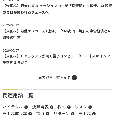
2026/08/04
【米国株】巨大ITのキャッシュフローが「投資期」へ移行、AI投資
の真価が問われるフェーズへ
2026/07/22
【米国株】波乱のスペースX上場、「162兆円市場」の宇宙経済とAI
覇権の行方
2026/07/07
【米国株】IPOラッシュが続く量子コンピューター、未来のインフ
ラを担えるか？
過去記事一覧を見る
関連用語一覧
ハイテク株
決算発表
株式
リスク
売上高成長率
投資
リターン
売上高