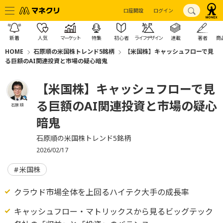
口座開設
ログイン
新着
人気
マーケット
特集
初心者
ライフデザイン
連載
著者
商
HOME
石原順の米国株トレンド5銘柄
【米国株】キャッシュフローで見
る巨額のAI関連投資と市場の疑心暗鬼
【米国株】キャッシュフローで見
る巨額のAI関連投資と市場の疑心
石原 順
暗鬼
石原順の米国株トレンド5銘柄
2026/02/17
米国株
クラウド市場全体を上回るハイテク大手の成長率
キャッシュフロー・マトリックスから見るビッグテック