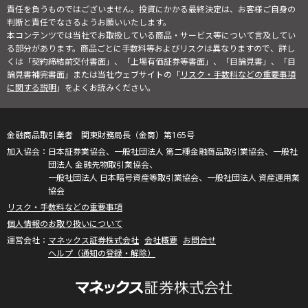
責任を負うものではございません。投資にかかる最終決定は、お客様ご自身の
判断と責任でなさるようお願いいたします。
本コンテンツでは当社でお取扱している商品・サービス等について言及してい
る部分があります。商品ごとに手数料等およびリスクは異なりますので、詳し
くは「契約締結前交付書面」、「上場有価証券等書面」、「目論見書」、「目
論見書補完書面」または当社ウェブサイトの「
リスク・手数料などの重要事項
に関する説明
」をよくお読みください。
金融商品取引業者 関東財務局長（金商）第165号
日本証券業協会、一般社団法人 第二種金融商品取引業協会、一般社
団法人 金融先物取引業協会、
一般社団法人 日本暗号資産等取引業協会、一般社団法人 資産運用業
協会
リスク・手数料などの重要事項
個人情報のお取り扱いについて
マネックス証券株式会社
会社概要
お問合せ
ヘルプ（通知の登録・解除）