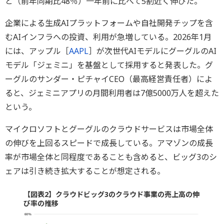
と（前年同期比48％）一年前に比べて5割近く伸びた。
企業による生成AIプラットフォームや自社開発チップを含
むAIインフラへの投資、利用が急増している。2026年1月
には、アップル［
AAPL
］が次世代AIモデルにグーグルのAI
モデル「ジェミニ」を基盤として採用すると発表した。グ
ーグルのサンダー・ピチャイCEO（最高経営責任者）によ
ると、ジェミニアプリの月間利用者は7億5000万人を超えた
という。
マイクロソフトとグーグルのクラウドサービスは市場全体
の伸びを上回るスピードで成長している。アマゾンの成長
率が市場全体と同程度であることも含めると、ビッグ3のシ
ェアは引き続き拡大することが想定される。
【図表2】クラウドビッグ3のクラウド事業の売上高の伸
び率の推移