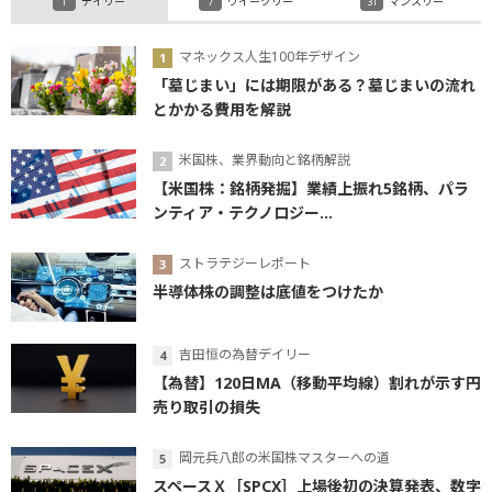
デイリー
ウイークリー
マンスリー
マネックス人生100年デザイン
「墓じまい」には期限がある？墓じまいの流れ
とかかる費用を解説
米国株、業界動向と銘柄解説
【米国株：銘柄発掘】業績上振れ5銘柄、パラ
ンティア・テクノロジー...
ストラテジーレポート
半導体株の調整は底値をつけたか
吉田恒の為替デイリー
【為替】120日MA（移動平均線）割れが示す円
売り取引の損失
岡元兵八郎の米国株マスターへの道
スペースＸ［SPCX］上場後初の決算発表、数字