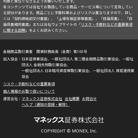
判断と責任でなさるようお願いいたします。
本コンテンツでは当社でお取扱している商品・サービス等について言及してい
る部分があります。商品ごとに手数料等およびリスクは異なりますので、詳し
くは「契約締結前交付書面」、「上場有価証券等書面」、「目論見書」、「目
論見書補完書面」または当社ウェブサイトの「
リスク・手数料などの重要事項
に関する説明
」をよくお読みください。
金融商品取引業者 関東財務局長（金商）第165号
日本証券業協会、一般社団法人 第二種金融商品取引業協会、一般社
団法人 金融先物取引業協会、
一般社団法人 日本暗号資産等取引業協会、一般社団法人 資産運用業
協会
リスク・手数料などの重要事項
個人情報のお取り扱いについて
マネックス証券株式会社
会社概要
お問合せ
ヘルプ（通知の登録・解除）
COPYRIGHT © MONEX, Inc.