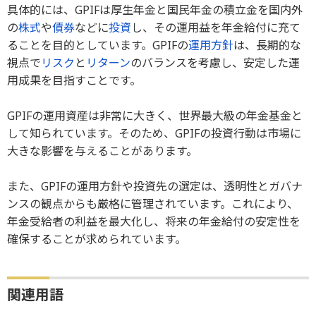
具体的には、GPIFは厚生年金と国民年金の積立金を国内外
の
株式
や
債券
などに
投資
し、その運用益を年金給付に充て
ることを目的としています。GPIFの
運用方針
は、長期的な
視点で
リスク
と
リターン
のバランスを考慮し、安定した運
用成果を目指すことです。
GPIFの運用資産は非常に大きく、世界最大級の年金基金と
して知られています。そのため、GPIFの投資行動は市場に
大きな影響を与えることがあります。
また、GPIFの運用方針や投資先の選定は、透明性とガバナ
ンスの観点からも厳格に管理されています。これにより、
年金受給者の利益を最大化し、将来の年金給付の安定性を
確保することが求められています。
関連用語