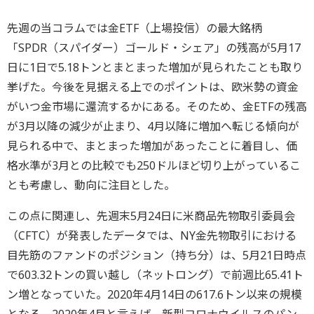
先週の当コラムでは金ETF（上場投信）の最大銘柄
「SPDR（スパイダー）ゴールド・シェア」の残高が5月17
日に1日で5.18トンとまとまった増加が見られたことも取り
挙げた。今後を見据える上でのポイントは、欧米勢の資金
がいつ金市場に還流するかにある。そのため、金ETFの残高
が3月以降の減少が止まり、4月以降に増加へ転じる傾向が
見られる中で、まとまった増加があったことに着目し、価
格水準が3月との比較でも250ドルほど切り上がっているこ
とも考慮し、動向に注目とした。
この点に関連し、先週末5月24日に米商品先物取引委員会
（CFTC）が発表したデータでは、NY金先物取引における
目先筋のファンドのポジション（持ち分）は、5月21日時点
で603.32トンの買い越し（ネットロング）で前週比65.41ト
ン増となっていた。2020年4月14日の617.6トン以来の規模
となる。2020年4月と言えば、新型コロナウイルスのパン