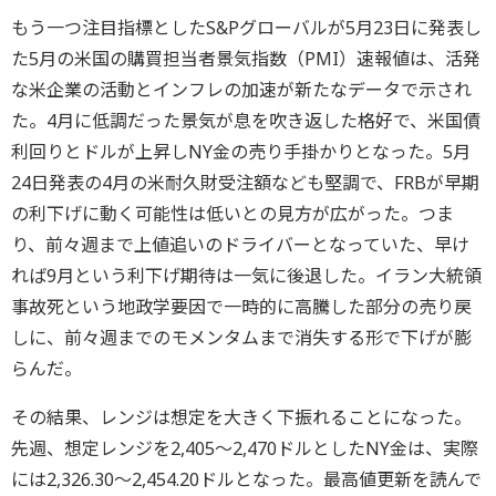
もう一つ注目指標としたS&Pグローバルが5月23日に発表し
た5月の米国の購買担当者景気指数（PMI）速報値は、活発
な米企業の活動とインフレの加速が新たなデータで示され
た。4月に低調だった景気が息を吹き返した格好で、米国債
利回りとドルが上昇しNY金の売り手掛かりとなった。5月
24日発表の4月の米耐久財受注額なども堅調で、FRBが早期
の利下げに動く可能性は低いとの見方が広がった。つま
り、前々週まで上値追いのドライバーとなっていた、早け
れば9月という利下げ期待は一気に後退した。イラン大統領
事故死という地政学要因で一時的に高騰した部分の売り戻
しに、前々週までのモメンタムまで消失する形で下げが膨
らんだ。
その結果、レンジは想定を大きく下振れることになった。
先週、想定レンジを2,405～2,470ドルとしたNY金は、実際
には2,326.30～2,454.20ドルとなった。最高値更新を読んで