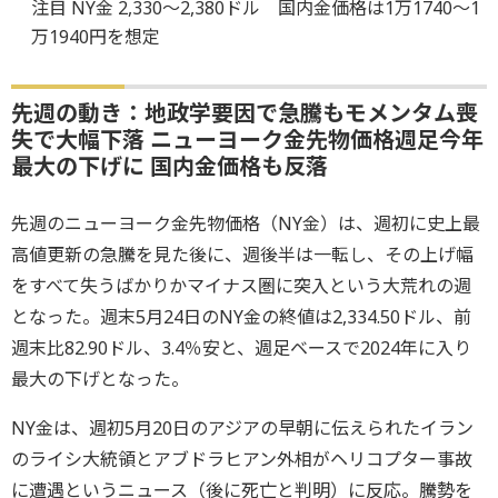
注目 NY金 2,330～2,380ドル 国内金価格は1万1740～1
万1940円を想定
先週の動き：地政学要因で急騰もモメンタム喪
失で大幅下落 ニューヨーク金先物価格週足今年
最大の下げに 国内金価格も反落
先週のニューヨーク金先物価格（NY金）は、週初に史上最
高値更新の急騰を見た後に、週後半は一転し、その上げ幅
をすべて失うばかりかマイナス圏に突入という大荒れの週
となった。週末5月24日のNY金の終値は2,334.50ドル、前
週末比82.90ドル、3.4％安と、週足ベースで2024年に入り
最大の下げとなった。
NY金は、週初5月20日のアジアの早朝に伝えられたイラン
のライシ大統領とアブドラヒアン外相がヘリコプター事故
に遭遇というニュース（後に死亡と判明）に反応。騰勢を