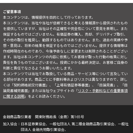
ご留意事項
本コンテンツは、情報提供を目的として行っております。
本コンテンツは、当社や当社が信頼できると考える情報源から提供されたもの
を提供していますが、当社はその正確性や完全性について意見を表明し、また
保証するものではございません。有価証券の購入、売却、デリバティブ取引、
その他の取引を推奨し、勧誘するものではありません。また、過去の実績や予
想・意見は、将来の結果を保証するものではございません。提供する情報等は
作成時現在のものであり、今後予告なしに変更または削除されることがござい
ます。当社は本コンテンツの内容に依拠してお客様が取った行動の結果に対し
責任を負うものではございません。投資にかかる最終決定は、お客様ご自身の
判断と責任でなさるようお願いいたします。
本コンテンツでは当社でお取扱している商品・サービス等について言及してい
る部分があります。商品ごとに手数料等およびリスクは異なりますので、詳し
くは「契約締結前交付書面」、「上場有価証券等書面」、「目論見書」、「目
論見書補完書面」または当社ウェブサイトの「
リスク・手数料などの重要事項
に関する説明
」をよくお読みください。
金融商品取引業者 関東財務局長（金商）第165号
日本証券業協会、一般社団法人 第二種金融商品取引業協会、一般社
団法人 金融先物取引業協会、