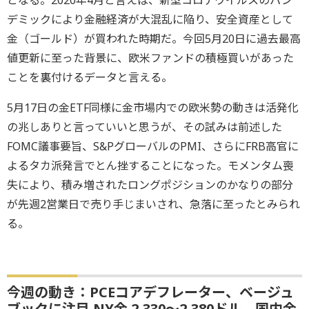
デミックにより金融経済が大混乱に陥り、安全資産として
金（ゴールド）が買われた時期だ。今回5月20日に過去最高
値更新に至った背景に、欧米ファンドの積極買いがあった
ことを裏付けるデータと言える。
5月17日の金ETF同様に金市場内での欧米勢の動きは活発化
の兆しありと言っていいと思うが、その試みは前述した
FOMC議事要旨、S&PグローバルのPMI、さらにFRB高官に
よるタカ派発言でとん挫することになった。モメンタム喪
失により、積み増されたロングポジションのかなりの部分
が先週2営業日で売り手じまいされ、急落に至ったとみられ
る。
今週の動き：PCEコアデフレーター、ベージュ
ブックに注目 NY金 2,330～2,380ドル 国内金