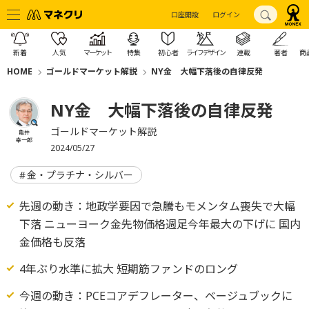
口座開設
ログイン
新着
人気
マーケット
特集
初心者
ライフデザイン
連載
著者
商
HOME
ゴールドマーケット解説
NY金 大幅下落後の自律反発
NY金 大幅下落後の自律反発
ゴールドマーケット解説
亀井
幸一郎
2024/05/27
金・プラチナ・シルバー
先週の動き：地政学要因で急騰もモメンタム喪失で大幅
下落 ニューヨーク金先物価格週足今年最大の下げに 国内
金価格も反落
4年ぶり水準に拡大 短期筋ファンドのロング
今週の動き：PCEコアデフレーター、ベージュブックに