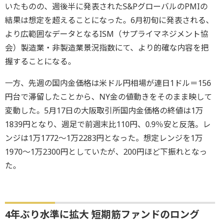
いたものの、週後半に発表されたS&PグローバルのPMIの
結果は想定を超えることになった。6月初旬に発表される、
より広範囲なデータとなるISM（サプライマネジメント協
会）製造業・非製造業景況指数にて、より的確な内容を把
握することになる。
一方、先週の国内金価格は米ドル円相場が連日1ドル＝156
円台で滞留したことから、NY金の値動きをそのまま映して
変動した。5月17日の大阪取引所国内金価格の終値は1万
1839円となり、週足で前週末比110円、0.9％安と反落。レ
ンジは1万1772～1万2283円となった。想定レンジを1万
1970～1万2300円としていたが、200円ほど下振れとなっ
た。
4年ぶり水準に拡大 短期筋ファンドのロング