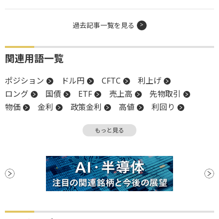
過去記事一覧を見る
関連用語一覧
ポジション
ドル円
CFTC
利上げ
ロング
国債
ETF
売上高
先物取引
物価
金利
政策金利
高値
利回り
インフレ
FOMC
買い越し
DR
反発
もっと見る
米連邦公開市場委員会
米連邦準備制度理事会
ベージュブック
モメンタム
上値
FRB
終値
堅調
購買担当者景気指数
下値
週足
消費者物価指数
CPI
上場
耐久財受注
タカ派
デフレ
反落
PCEコアデフレータ
ファンド
利下げ