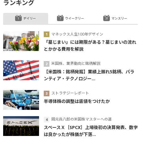
ランキング
デイリー
ウイークリー
マンスリー
マネックス人生100年デザイン
「墓じまい」には期限がある？墓じまいの流れ
とかかる費用を解説
米国株、業界動向と銘柄解説
【米国株：銘柄発掘】業績上振れ5銘柄、パラ
ンティア・テクノロジー...
ストラテジーレポート
半導体株の調整は底値をつけたか
岡元兵八郎の米国株マスターへの道
スペースＸ［SPCX］上場後初の決算発表、数字
は良かったが株価が下落...