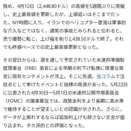
強め、4月12日（2,448.80ドル）の高値を5週間ぶりに突破
し、史上最高値を更新したが、上値追いはそこまでだっ
た。NY時間に入り、イランでのヘリコプター墜落は軍事的
な介入などではなく、通常の事故とみられると伝わると、
売り優勢に転じ、上げ幅を削り2,438.50ドルで終了。それ
でも終値ベースでの史上最高値更新となった。
その翌日からは、週を通して予定されていた米連邦準備制
度理事会（FRB）高官による早期の利下げ転換に慎重な発
言に弱気センチメントが浮上。そこに先週、
当コラム
で注
目点として挙げたイベントと指標の発表があった。5月22日
に公表された4月30日～5月1日の米連邦公開市場委員会
（FOMC）の議事要旨では、政策金利をより長期に高水準
で維持することが望ましいとの認識が示された。さらに、
データが上振れするならば追加利上げも辞さない文言が盛
り込まれ、タカ派的との評価となった。