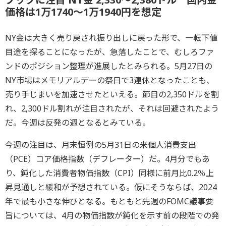
価格は1万1740～1万1940円を想定
NY金は大きく売り戻され振り出しに戻った形で、一転下値
目途を探ることになったが、急落したことで、むしろファ
ンドのポジション整理が進展したとみられる。5月27日の
NY市場はメモリアルデーの祭日で3連休となったことも、
売り手じまいを加速させたといえる。節目の2,350ドルを割
れ、2,300ドル割れが注目されたが、それは回避されたよう
だ。今週は反発の週となるとみている。
今週の注目は、月末恒例の5月31日の米個人消費支出
（PCE）コア価格指数（デフレーター）だ。4月分でもあ
り、鈍化した消費者物価指数（CPI）同様に前月比0.2％上
昇見通しと緩和が予想されている。仮にそうならば、2024
年で最も小さな伸びとなる。もともと先週のFOMC議事要
旨については、4月の物価指数が鈍化を示す前の段階での発