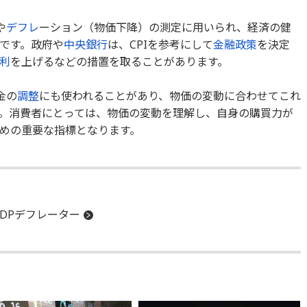
や
デフレ
ーション（物価下降）の測定に用いられ、経済の健
です。政府や
中央銀行
は、CPIを参考にして
金融政策
を決定
利
を上げるなどの措置を取ることがあります。
金の
調整
にも使われることがあり、物価の変動に合わせてこれ
。消費者にとっては、物価の変動を理解し、自身の購買力が
めの重要な指標となります。
GDPデフレーター