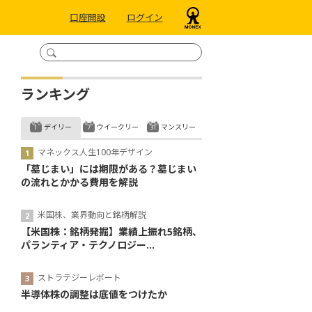
口座開設
ログイン
ランキング
デイリー
ウイークリー
マンスリー
マネックス人生100年デザイン
「墓じまい」には期限がある？墓じまい
の流れとかかる費用を解説
米国株、業界動向と銘柄解説
【米国株：銘柄発掘】業績上振れ5銘柄、
パランティア・テクノロジー...
ストラテジーレポート
半導体株の調整は底値をつけたか