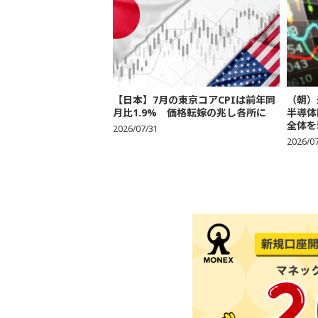
【日本】7月の東京コアCPIは前年同
（朝）
月比1.9% 価格転嫁の兆し各所に
半導体
全体を
2026/07/31
2026/0