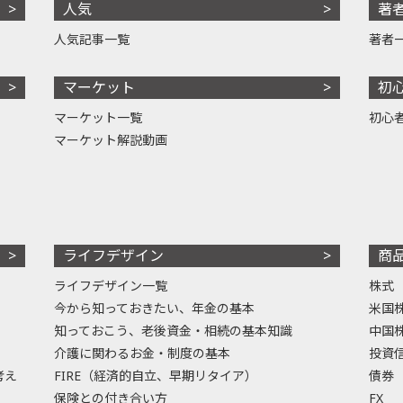
人気
著
人気記事一覧
著者
マーケット
初
マーケット一覧
初心
マーケット解説動画
ライフデザイン
商
ライフデザイン一覧
株式
今から知っておきたい、年金の基本
米国
知っておこう、老後資金・相続の基本知識
中国
介護に関わるお金・制度の基本
投資
考え
FIRE（経済的自立、早期リタイア）
債券
保険との付き合い方
FX