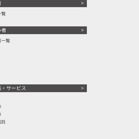
者
一覧
心者
者一覧
品・サービス
株
株
信託