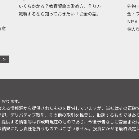
いくらかかる？教育資金の貯め方、作り方
先物
転職するなら知っておきたい「お金の話」
金・
NISA
極意
個人型
ております。
考える情報源から提供されたものを提供していますが、当社はその正確
売却、デリバティブ取引、その他の取引を推奨し、勧誘するものではあ
。提供する情報等は作成時現在のものであり、今後予告なしに変更また
の結果に対し責任を負うものではございません。投資にかかる最終決定