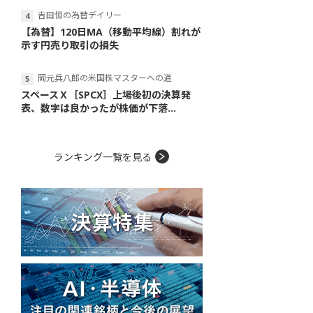
吉田恒の為替デイリー
【為替】120日MA（移動平均線）割れが
示す円売り取引の損失
岡元兵八郎の米国株マスターへの道
スペースＸ［SPCX］上場後初の決算発
表、数字は良かったが株価が下落...
ランキング一覧を見る