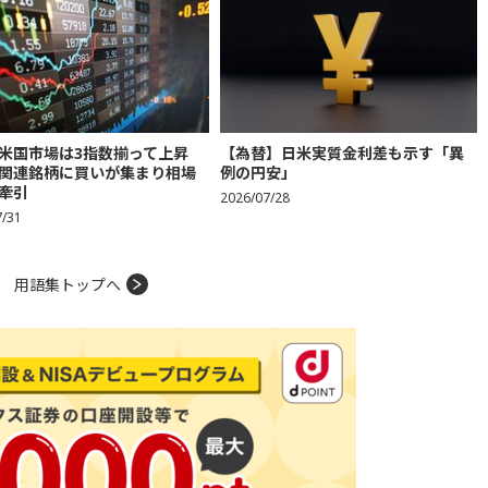
米国市場は3指数揃って上昇
【為替】日米実質金利差も示す「異
関連銘柄に買いが集まり相場
例の円安」
牽引
2026/07/28
7/31
用語集トップへ