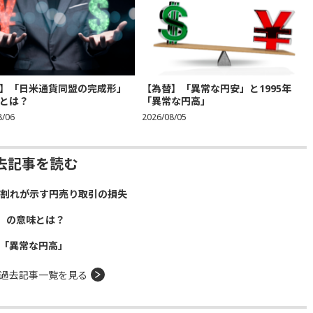
】「日米通貨同盟の完成形」
【為替】「異常な円安」と1995年
とは？
「異常な円高」
8/06
2026/08/05
去記事を読む
）割れが示す円売り取引の損失
」の意味とは？
年「異常な円高」
過去記事一覧を見る