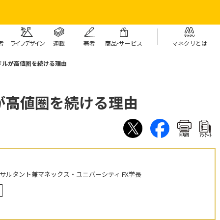
者
ライフデザイン
連載
著者
商
品・
サービス
マネクリとは
ドルが高値圏を続ける理由
が高値圏を続ける理由
印刷
ｱﾝｹｰﾄ
ンサルタント兼マネックス・ユニバーシティ FX学長