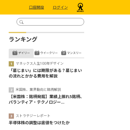
口座開設
ログイン
ランキング
デイリー
ウイークリー
マンスリー
マネックス人生100年デザイン
「墓じまい」には期限がある？墓じまい
の流れとかかる費用を解説
米国株、業界動向と銘柄解説
【米国株：銘柄発掘】業績上振れ5銘柄、
パランティア・テクノロジー...
ストラテジーレポート
半導体株の調整は底値をつけたか