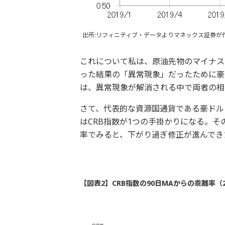
出所:リフィニティブ・データよりマネックス証券が
これについて私は、原油先物のマイナス
った結果の「異常現象」だったために豪
は、異常現象が解消される中で両者の相
さて、代表的な資源国通貨である豪ドル
はCRB指数が1つの手掛かりになる。そ
率でみると、下がり過ぎ修正が進んでき
【図表2】CRB指数の90日MAからの乖離率（2