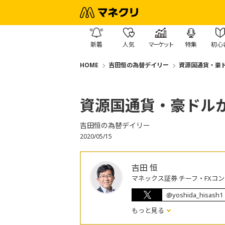
新着
人気
マーケット
特集
初心
HOME
吉田恒の為替デイリー
資源国通貨・豪
資源国通貨・豪ドル
吉田恒の為替デイリー
2020/05/15
吉田 恒
マネックス証券 チーフ・FXコ
@yoshida_hisash1
もっと見る