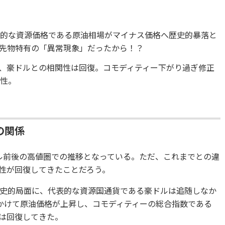
表的な資源価格である原油相場がマイナス価格へ歴史的暴落と
先物特有の「異常現象」だったから！？
、豪ドルとの相関性は回復。コモディティー下がり過ぎ修正
能性。
の関係
ドル前後の高値圏での推移となっている。ただ、これまでとの違
性が回復してきたことだろう。
史的局面に、代表的な資源国通貨である豪ドルは追随しなか
かけて原油価格が上昇し、コモディティーの総合指数である
性は回復してきた。