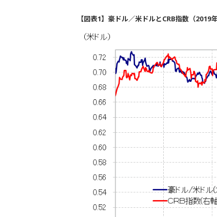
【図表1】豪ドル／米ドルとCRB指数（2019