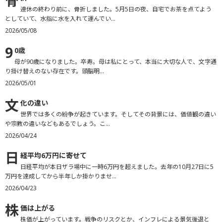
骨
連休の終わり前に、骨折しました。5月5日の夜、自宅でお茶を点てよう
としていて、水指に水を入れて運んでい...
2026/05/08
9
0歳
母が90歳になりました。卒寿。母は私にとって、本当に大切な人で、文字通
り掛け替えのない存在です。頭脳明...
2026/05/01
文
化の違い
世界では多くの紛争が起きています。そしてその背景には、価値観の違い
や宗教の違いなどもあるでしょう。こ...
2026/04/24
日
経平均6万円に寄せて
日経平均が本日ザラ場中に一時6万円を超えました。去年の10月27日に5
万円を達成してから半年しか掛かりませ...
2026/04/23
株
価は上がる
株価が上がっています。戦争のリスクとか、インフレによる景気後退と