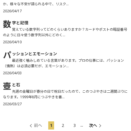
か、様々な不安が語られる中で、リスク...
2026/04/17
数
字と記憶
覚えている数字列ってどのくらいありますか？カードやポストの暗証番号
のように日々使う数字列以外にどのく...
2026/04/10
パ
ッションとエモーション
最近強く噛みしめている言葉があります。プロの仕事には、パッション
（情熱）は必須必要だが、エモーション...
2026/04/03
壺
と石
先週の金曜日が春分の日で祝日だったので、このつぶやきは二週間ぶりに
なります。1999年8月につぶやきを書...
2026/03/27
...
前へ
1
2
3
次へ