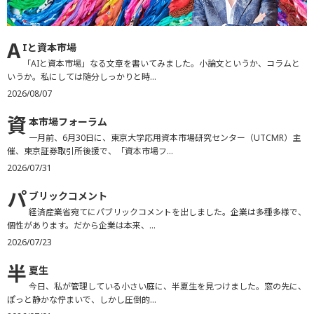
A
Iと資本市場
「AIと資本市場」なる文章を書いてみました。小論文というか、コラムと
いうか。私にしては随分しっかりと時...
2026/08/07
資
本市場フォーラム
一月前、6月30日に、東京大学応用資本市場研究センター（UTCMR）主
催、東京証券取引所後援で、「資本市場フ...
2026/07/31
パ
ブリックコメント
経済産業省宛てにパブリックコメントを出しました。企業は多種多様で、
個性があります。だから企業は本来、...
2026/07/23
半
夏生
今日、私が管理している小さい庭に、半夏生を見つけました。窓の先に、
ぽっと静かな佇まいで、しかし圧倒的...