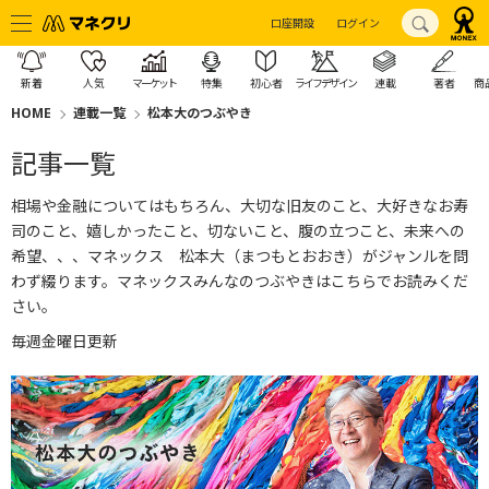
口座開設
ログイン
新着
人気
マーケット
特集
初心者
ライフデザイン
連載
著者
商
HOME
連載一覧
松本大のつぶやき
記事一覧
相場や金融についてはもちろん、大切な旧友のこと、大好きなお寿
司のこと、嬉しかったこと、切ないこと、腹の立つこと、未来への
希望、、、マネックス 松本大（まつもとおおき）がジャンルを問
わず綴ります。
マネックスみんなのつぶやきはこちら
でお読みくだ
さい。
毎週金曜日更新