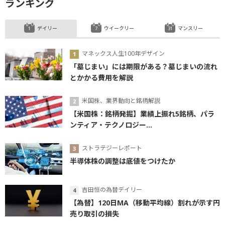
ランキング
デイリー
ウイークリー
マンスリー
マネックス人生100年デザイン
「墓じまい」には期限がある？墓じまいの流れ
とかかる費用を解説
米国株、業界動向と銘柄解説
【米国株：銘柄発掘】業績上振れ5銘柄、パラ
ンティア・テクノロジー...
ストラテジーレポート
半導体株の調整は底値をつけたか
吉田恒の為替デイリー
【為替】120日MA（移動平均線）割れが示す円
売り取引の損失