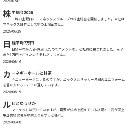
2026/07/01
株
主総会2026
一昨日土曜日に、マネックスグループの株主総会を開催しました。当社は
マネックス証券として初の上場企業と...
2026/06/29
日
経平均7万円
日経平均が7万円を超えたのでコメントを、と社員に頼まれました。ん？
また1万円上がったの？それだけじゃん...
2026/06/16
カ
ーネギーホールと抹茶
今ニューヨークにいるのですが、ニックスとサッカー各国のユニフォーム
を着た人たちでごった返しています。...
2026/06/15
ル
ビとゆうせか
マーケットは荒れていますが、需要が供給を超えている状況と、我が国上
場企業経営者が以前よりもずっと様々...
2026/06/08