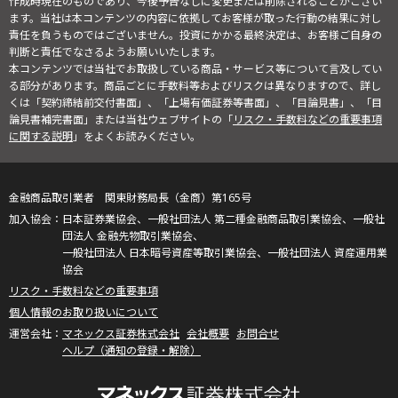
作成時現在のものであり、今後予告なしに変更または削除されることがござい
ます。当社は本コンテンツの内容に依拠してお客様が取った行動の結果に対し
責任を負うものではございません。投資にかかる最終決定は、お客様ご自身の
判断と責任でなさるようお願いいたします。
本コンテンツでは当社でお取扱している商品・サービス等について言及してい
る部分があります。商品ごとに手数料等およびリスクは異なりますので、詳し
くは「契約締結前交付書面」、「上場有価証券等書面」、「目論見書」、「目
論見書補完書面」または当社ウェブサイトの「
リスク・手数料などの重要事項
に関する説明
」をよくお読みください。
金融商品取引業者 関東財務局長（金商）第165号
日本証券業協会、一般社団法人 第二種金融商品取引業協会、一般社
団法人 金融先物取引業協会、
一般社団法人 日本暗号資産等取引業協会、一般社団法人 資産運用業
協会
リスク・手数料などの重要事項
個人情報のお取り扱いについて
マネックス証券株式会社
会社概要
お問合せ
ヘルプ（通知の登録・解除）