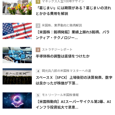
マネックス人生100年デザイン
「墓じまい」には期限がある？墓じまいの流れ
とかかる費用を解説
米国株、業界動向と銘柄解説
【米国株：銘柄発掘】業績上振れ5銘柄、パラ
ンティア・テクノロジー...
ストラテジーレポート
半導体株の調整は底値をつけたか
岡元兵八郎の米国株マスターへの道
スペースＸ［SPCX］上場後初の決算発表、数字
は良かったが株価が下落...
モトリーフール米国株情報
【米国株動向】AIスーパーサイクル第2幕、AI
インフラ投資拡大で恩恵...