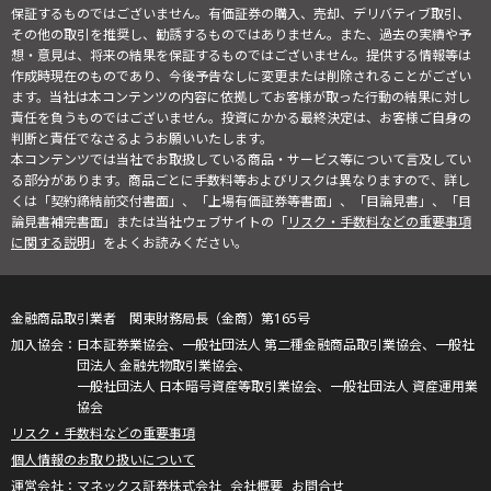
保証するものではございません。有価証券の購入、売却、デリバティブ取引、
その他の取引を推奨し、勧誘するものではありません。また、過去の実績や予
想・意見は、将来の結果を保証するものではございません。提供する情報等は
作成時現在のものであり、今後予告なしに変更または削除されることがござい
ます。当社は本コンテンツの内容に依拠してお客様が取った行動の結果に対し
責任を負うものではございません。投資にかかる最終決定は、お客様ご自身の
判断と責任でなさるようお願いいたします。
本コンテンツでは当社でお取扱している商品・サービス等について言及してい
る部分があります。商品ごとに手数料等およびリスクは異なりますので、詳し
くは「契約締結前交付書面」、「上場有価証券等書面」、「目論見書」、「目
論見書補完書面」または当社ウェブサイトの「
リスク・手数料などの重要事項
に関する説明
」をよくお読みください。
金融商品取引業者 関東財務局長（金商）第165号
日本証券業協会、一般社団法人 第二種金融商品取引業協会、一般社
団法人 金融先物取引業協会、
一般社団法人 日本暗号資産等取引業協会、一般社団法人 資産運用業
協会
リスク・手数料などの重要事項
個人情報のお取り扱いについて
マネックス証券株式会社
会社概要
お問合せ