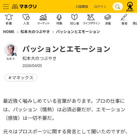
口座開設
ログイン
新着
人気
マーケット
特集
初心者
ライフデザイン
連載
著者
商
HOME
松本大のつぶやき
パッションとエモーション
パッションとエモーション
松本大のつぶやき
松本 大
2026/04/03
マネックス
最近強く噛みしめている言葉があります。プロの仕事に
は、パッション（情熱）は必須必要だが、エモーション
（感情）は一切不要だ。
元々はプロスポーツに関する発言として聞いたのですが、