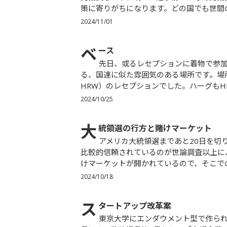
策に寄りがちになります。どの国でも世間の
2024/11/01
ベ
ース
先日、或るレセプションに着物で参加しました。場所はハーグ。国際刑事裁判所や国際司法裁判所があ
る、国連に似た雰囲気のある場所です。場所は某
HRW）のレセプションでした。ハーグもHR
2024/10/25
大
統領選の行方と賭けマーケット
アメリカ大統領選まであと20日を切りました。さてどちらが勝つやら。選挙の行方を知る方法として、
比較的信頼されているのが世論調査以上に
けマーケットが開かれているので、そこでの
2024/10/18
ス
タートアップ改革案
東京大学にエンダウメント型で作られた東京大学応用資本市場研究センター（略称：UTCMR）は、5