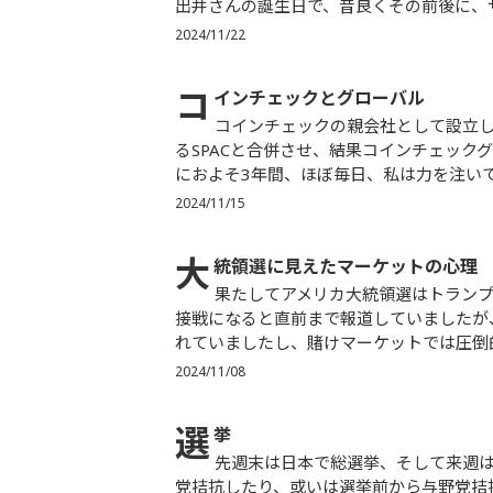
出井さんの誕生日で、昔良くその前後に、サ
2024/11/22
コ
インチェックとグローバル
コインチェックの親会社として設立したコインチェックグループを、アメリカのNASDAQに上場してい
るSPACと合併させ、結果コインチェック
におよそ3年間、ほぼ毎日、私は力を注いで
2024/11/15
大
統領選に見えたマーケットの心理
果たしてアメリカ大統領選はトランプ前大統領（以下、敬称略）が勝ちました。一部マスメディアは大
接戦になると直前まで報道していましたが
れていましたし、賭けマーケットでは圧倒的
2024/11/08
選
挙
先週末は日本で総選挙、そして来週はアメリカで大統領選並びに議会選挙です。どちらも選挙後に与野
党拮抗したり、或いは選挙前から与野党拮