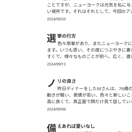
ことですが、ニューヨークは元気を私に与
い場所です。それはそれとして、今回のアメ
2024/09/20
選
挙の行方
色々用事があり、またニューヨークに来ました。昼頃に着いたのですが、そのままたくさん仕事してい
ます。いつも思い、その度につぶやきに書
すくて、様々なものごとが前へ、広く、進む
2024/09/13
ノ
リの良さ
昨日ディナーをしたMさんは、76歳の大先輩でしたが、とにかくやたら元気で心底ビックリしました。
動きが軽い、表情が若い、色々と新しいこ
高に良くて、真正面で顔だけ見て話していると
2024/09/06
備
えあれば憂いなし