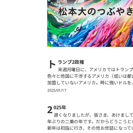
ト
ランプ2政権
来週月曜日に、アメリカではトランプ政権が始動します。モンロー主義と云いながら、自国の都合で
色々と他国に干渉するアメリカ（或いは都
加盟していないアメリカ。時に強いドルを、
2025/01/17
2
025年
遅くなりましたが、皆さま、あけましておめでとうございます。今年は2025年。45の二乗です。実に89
年ぶりの二乗の年です。だからどうこうと
新年は初詣に行き、その他お世話になってい