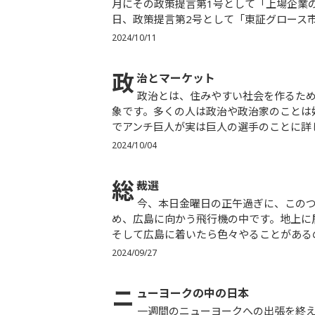
月にその政策提言第1号として「上場企業
日、政策提言第2号として「東証グロース市場
2024/10/11
政
治とマーケット
政治とは、住みやすい社会を作るために施策を行うことと辞書にありますが、私には中々分からない対
象です。多くの人は政治や政治家のことは
でアンチ巨人が実は巨人の選手のことに詳し
2024/10/04
総
裁選
今、本日金曜日の正午過ぎに、このつぶやきを書いています。明日の広島での全国投資セミナー等のた
め、広島に向かう飛行機の中です。地上に
そして広島に着いたら色々やることがあるの
2024/09/27
ニ
ューヨークの中の日本
一週間のニューヨークへの出張を終えて、深夜に出る便で東京に帰ります。毎回々々、何度来ても思う