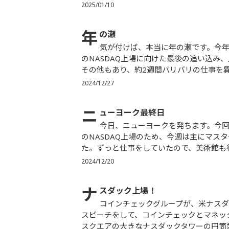
2025/01/10
年
の瀬
気が付けば、本当に年の瀬です。今年は12月の初旬からニューヨークに行き、コインチェックグループ
のNASDAQ上場に向けた最後の追い込み
その他もあり、約2週間バリバリの仕事を異国
2024/12/27
ニ
ューヨーク最終日
今日、ニューヨークを発ちます。今回は久し振りに長くいました。先週は主にコインチェックグループ
のNASDAQ上場のため、今週は主にマス
た。ずっと仕事をしていたので、美術館も行
2024/12/20
ナ
スダック上場！
コインチェックグループが、米ナスダック市場に上場しました。現地時間12月11日（水）の朝、私が
スピーチをして、コインチェックとマネッ
スクエアの大きなナスダックタワーの円筒型