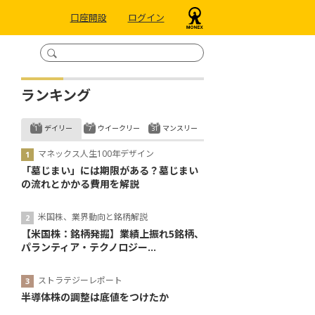
口座開設
ログイン
ランキング
デイリー
ウイークリー
マンスリー
マネックス人生100年デザイン
「墓じまい」には期限がある？墓じまい
の流れとかかる費用を解説
米国株、業界動向と銘柄解説
【米国株：銘柄発掘】業績上振れ5銘柄、
パランティア・テクノロジー...
ストラテジーレポート
半導体株の調整は底値をつけたか