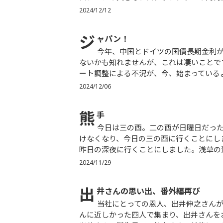
2024/12/12
ジ
ャパン！
今年、中国とドイツの国債長期金利が、日本のそれを下回りました。あまり大勢の人は気が付いてもい
ないかも知れませんが、これは凄いことで
ート調整による不況が、今、始まっているよ
2024/12/06
熊
手
今日は三の酉。二の酉が日曜日だったので、そこで酉の市に行くつもりだったのですが、突発状況で行
けなくなり、今日の三の酉に行くことにし
昨日の深夜に行くことにしました。浅草の鷲
2024/11/29
出
井さんの思い出、番外編再び
当社にとっての恩人、出井伸之さんが私たちの前からいなくなって約二年半になります。昨晩は出井さ
んに近しかった四人で集まり、出井さんを