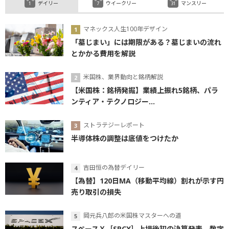
デイリー
ウイークリー
マンスリー
マネックス人生100年デザイン
「墓じまい」には期限がある？墓じまいの流れ
とかかる費用を解説
米国株、業界動向と銘柄解説
【米国株：銘柄発掘】業績上振れ5銘柄、パラ
ンティア・テクノロジー...
ストラテジーレポート
半導体株の調整は底値をつけたか
吉田恒の為替デイリー
【為替】120日MA（移動平均線）割れが示す円
売り取引の損失
岡元兵八郎の米国株マスターへの道
スペースＸ［SPCX］上場後初の決算発表、数字