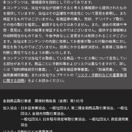
本コンテンツは、情報提供を目的として行っております。
本コンテンツは、当社や当社が信頼できると考える情報源から提供されたもの
を提供していますが、当社はその正確性や完全性について意見を表明し、また
保証するものではございません。有価証券の購入、売却、デリバティブ取引、
その他の取引を推奨し、勧誘するものではありません。また、過去の実績や予
想・意見は、将来の結果を保証するものではございません。提供する情報等は
作成時現在のものであり、今後予告なしに変更または削除されることがござい
ます。当社は本コンテンツの内容に依拠してお客様が取った行動の結果に対し
責任を負うものではございません。投資にかかる最終決定は、お客様ご自身の
判断と責任でなさるようお願いいたします。
本コンテンツでは当社でお取扱している商品・サービス等について言及してい
る部分があります。商品ごとに手数料等およびリスクは異なりますので、詳し
くは「契約締結前交付書面」、「上場有価証券等書面」、「目論見書」、「目
論見書補完書面」または当社ウェブサイトの「
リスク・手数料などの重要事項
に関する説明
」をよくお読みください。
金融商品取引業者 関東財務局長（金商）第165号
日本証券業協会、一般社団法人 第二種金融商品取引業協会、一般社
団法人 金融先物取引業協会、
一般社団法人 日本暗号資産等取引業協会、一般社団法人 資産運用業
協会
リスク・手数料などの重要事項