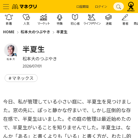
口座開設
ログイン
新着
人気
マーケット
特集
初心者
ライフデザイン
連載
著者
商
HOME
松本大のつぶやき
半夏生
半夏生
松本大のつぶやき
松本 大
2026/07/01
マネックス
今日、私が管理している小さい庭に、半夏生を見つけまし
た。窓の先に、ぽっと静かな佇まいで、しかし圧倒的な存
在感で、半夏生はいました。その庭の管理は最近始めたの
で、半夏生がいることを知りませんでした。半夏生は、な
んか「ある」と書くよりも「いる」と書く方が、わたし的