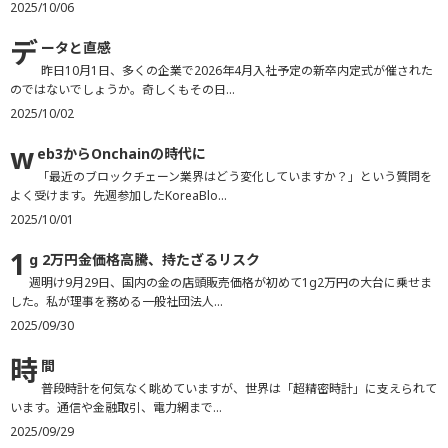
2025/10/06
デ
ータと直感
昨日10月1日、多くの企業で2026年4月入社予定の新卒内定式が催された
のではないでしょうか。奇しくもその日...
2025/10/02
w
eb3からOnchainの時代に
「最近のブロックチェーン業界はどう変化していますか？」という質問を
よく受けます。先週参加したKoreaBlo...
2025/10/01
1
g 2万円金価格高騰、持たざるリスク
週明け9月29日、国内の金の店頭販売価格が初めて1g2万円の大台に乗せま
した。私が理事を務める一般社団法人...
2025/09/30
時
間
普段時計を何気なく眺めていますが、世界は「超精密時計」に支えられて
います。通信や金融取引、電力網まで...
2025/09/29