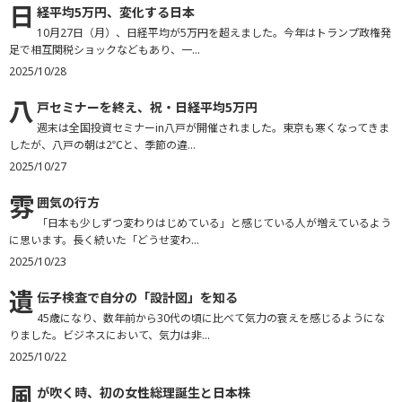
日
経平均5万円、変化する日本
10月27日（月）、日経平均が5万円を超えました。今年はトランプ政権発
足で相互関税ショックなどもあり、一...
2025/10/28
八
戸セミナーを終え、祝・日経平均5万円
週末は全国投資セミナーin八戸が開催されました。東京も寒くなってきま
したが、八戸の朝は2℃と、季節の違...
2025/10/27
雰
囲気の行方
「日本も少しずつ変わりはじめている」と感じている人が増えているよう
に思います。長く続いた「どうせ変わ...
2025/10/23
遺
伝子検査で自分の「設計図」を知る
45歳になり、数年前から30代の頃に比べて気力の衰えを感じるようにな
りました。ビジネスにおいて、気力は非...
2025/10/22
風
が吹く時、初の女性総理誕生と日本株