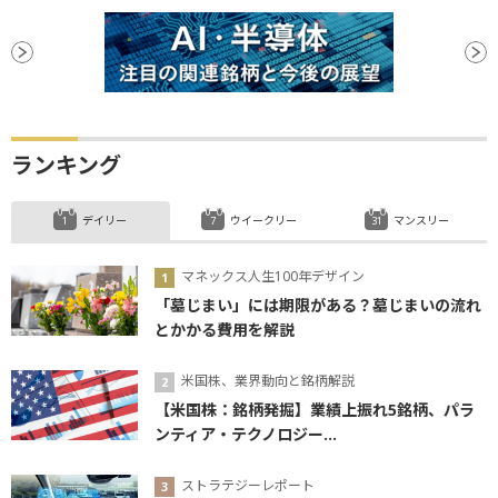
ランキング
デイリー
ウイークリー
マンスリー
マネックス人生100年デザイン
「墓じまい」には期限がある？墓じまいの流れ
とかかる費用を解説
米国株、業界動向と銘柄解説
【米国株：銘柄発掘】業績上振れ5銘柄、パラ
ンティア・テクノロジー...
ストラテジーレポート