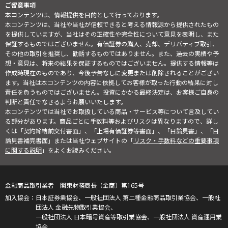
ご留意事項
本コンテンツは、情報提供を目的として行っております。
本コンテンツは、当社や当社が信頼できると考える情報源から提供されたもの
を提供していますが、当社はその正確性や完全性について意見を表明し、また
保証するものではございません。有価証券の購入、売却、デリバティブ取引、
その他の取引を推奨し、勧誘するものではありません。また、過去の実績や予
想・意見は、将来の結果を保証するものではございません。提供する情報等は
作成時現在のものであり、今後予告なしに変更または削除されることがござい
ます。当社は本コンテンツの内容に依拠してお客様が取った行動の結果に対し
責任を負うものではございません。投資にかかる最終決定は、お客様ご自身の
判断と責任でなさるようお願いいたします。
本コンテンツでは当社でお取扱している商品・サービス等について言及してい
る部分があります。商品ごとに手数料等およびリスクは異なりますので、詳し
くは「契約締結前交付書面」、「上場有価証券等書面」、「目論見書」、「目
論見書補完書面」または当社ウェブサイトの「
リスク・手数料などの重要事項
に関する説明
」をよくお読みください。
金融商品取引業者 関東財務局長（金商）第165号
日本証券業協会、一般社団法人 第二種金融商品取引業協会、一般社
団法人 金融先物取引業協会、
一般社団法人 日本暗号資産等取引業協会、一般社団法人 資産運用業
協会