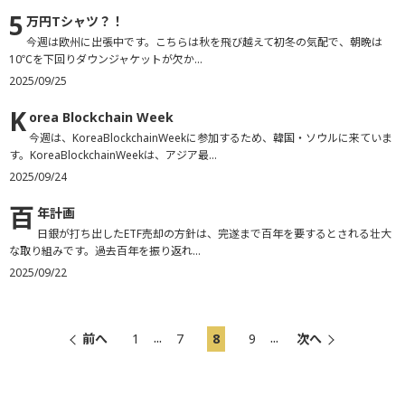
5
万円Tシャツ？！
今週は欧州に出張中です。こちらは秋を飛び越えて初冬の気配で、朝晩は
10℃を下回りダウンジャケットが欠か...
2025/09/25
K
orea Blockchain Week
今週は、KoreaBlockchainWeekに参加するため、韓国・ソウルに来ていま
す。KoreaBlockchainWeekは、アジア最...
2025/09/24
百
年計画
日銀が打ち出したETF売却の方針は、完遂まで百年を要するとされる壮大
な取り組みです。過去百年を振り返れ...
2025/09/22
...
...
前へ
1
7
8
9
次へ