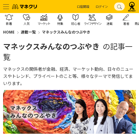
口座開設
ログイン
新着
人気
マーケット
特集
初心者
ライフデザイン
連載
著者
商
HOME
連載一覧
マネックスみんなのつぶやき
マネックスみんなのつぶやき
の記事一
覧
マネックスの関係者が金融、経済、マーケット動向、日々のニュー
スやトレンド、プライベートのこと等、様々なテーマで発信してま
いります。