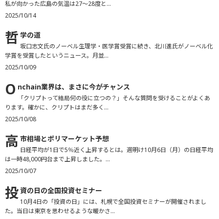
私が向かった広島の気温は27～28度と...
2025/10/14
哲
学の道
坂口志文氏のノーベル生理学・医学賞受賞に続き、北川進氏がノーベル化
学賞を受賞したというニュース。月並...
2025/10/09
O
nchain業界は、まさに今がチャンス
「クリプトって結局何の役に立つの？」そんな質問を受けることがよくあ
ります。確かに、クリプトはまだ多く...
2025/10/08
高
市相場とポリマーケット予想
日経平均が1日で5％近く上昇するとは。週明け10月6日（月）の日経平均
は一時48,000円台まで上昇しました。...
2025/10/07
投
資の日の全国投資セミナー
10月4日の「投資の日」には、札幌で全国投資セミナーが開催されまし
た。当日は東京を思わせるような暖かさ...