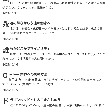
日本に初の女性総理が誕生。これは高市氏が女性であることとはあまり関
係がないように思います。世論を無視...
2025/10/21
永
遠の輝きから永遠の働きへ
希少性・象徴性・永続性─ダイヤモンドはこれまで金と並ぶ「永遠の資
産」とみなされてきました。しかしその...
2025/10/20
誰
もがどこかでマイノリティ
以前、「日本の女性リーダーが、ある国の女性リーダーを囲む会」に招か
れました。女性活躍が声高に語られる...
2025/10/16
O
nchain業界への挑戦方法
前回は「Onchain業界は、まさに今がチャンス」という話を書きました。
では、Onchain業界にとって、どんなチ...
2025/10/15
ド
ラゴンヘッドともみじまんじゅう
秋はどこへ行ったのか。3連休前の金曜日、東京は肌寒かったようですが