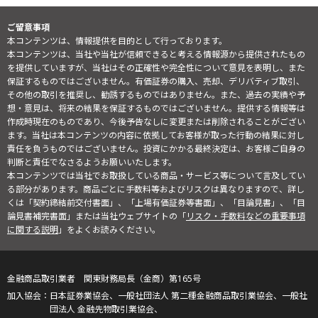
ご留意事項
本コンテンツは、情報提供を目的として行っております。
本コンテンツは、当社や当社が信頼できると考える情報源から提供されたもの
を提供していますが、当社はその正確性や完全性について意見を表明し、また
保証するものではございません。有価証券の購入、売却、デリバティブ取引、
その他の取引を推奨し、勧誘するものではありません。また、過去の実績や予
想・意見は、将来の結果を保証するものではございません。提供する情報等は
作成時現在のものであり、今後予告なしに変更または削除されることがござい
ます。当社は本コンテンツの内容に依拠してお客様が取った行動の結果に対し
責任を負うものではございません。投資にかかる最終決定は、お客様ご自身の
判断と責任でなさるようお願いいたします。
本コンテンツでは当社でお取扱している商品・サービス等について言及してい
る部分があります。商品ごとに手数料等およびリスクは異なりますので、詳し
くは「契約締結前交付書面」、「上場有価証券等書面」、「目論見書」、「目
論見書補完書面」または当社ウェブサイトの「
リスク・手数料などの重要事項
に関する説明
」をよくお読みください。
金融商品取引業者 関東財務局長（金商）第165号
日本証券業協会、一般社団法人 第二種金融商品取引業協会、一般社
団法人 金融先物取引業協会、