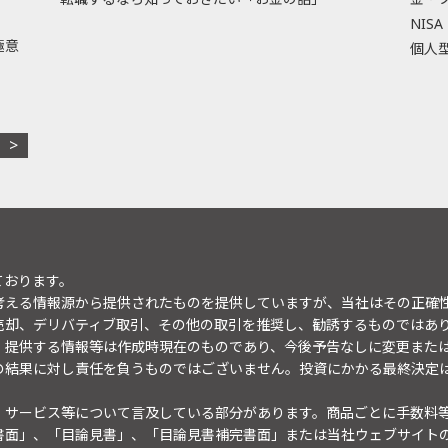
NISA
極意
個人型
ております。
考える情報源から提供されたものを提供していますが、当社はその正確
売却、デリバティブ取引、その他の取引を推奨し、勧誘するものではあ
。提供する情報等は作成時現在のものであり、今後予告なしに変更また
の結果に対し責任を負うものではございません。投資にかかる最終決定
・サービス等について言及している部分があります。商品ごとに手数料
書面」、「目論見書」、「目論見書補完書面」または当社ウェブサイト