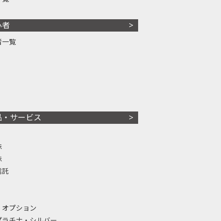
心者
者一覧
品・サービス
株
株
信託
・オプション
プラチナ・シルバー