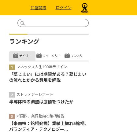
口座開設
ログイン
ランキング
デイリー
ウイークリー
マンスリー
マネックス人生100年デザイン
「墓じまい」には期限がある？墓じまい
の流れとかかる費用を解説
ストラテジーレポート
半導体株の調整は底値をつけたか
米国株、業界動向と銘柄解説
【米国株：銘柄発掘】業績上振れ5銘柄、
パランティア・テクノロジー...