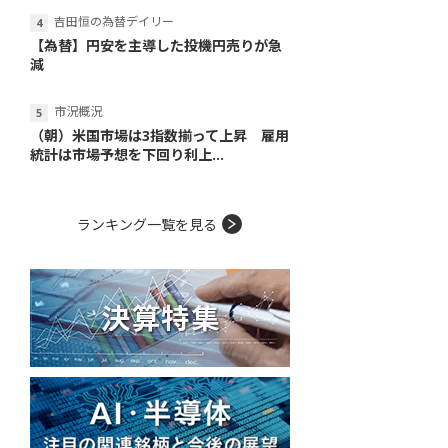
吉田恒の為替デイリー
【為替】円安を主導した投機円売りが急
減
市況概況
（朝）米国市場は3指数揃って上昇 雇用
統計は市場予想を下回り利上...
ランキング一覧を見る