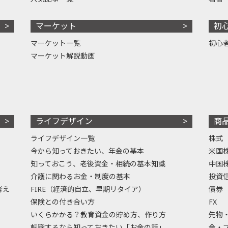
マーケット
初
マーケット一覧
初心
マーケット解説動画
ライフデザイン
商
ライフデザイン一覧
株式
今から知っておきたい、年金の基本
米国
知っておこう、老後資金・相続の基本知識
中国
介護に関わるお金・制度の基本
投資
考え
FIRE（経済的自立、早期リタイア）
債券
保険との付き合い方
FX
いくらかかる？教育資金の貯め方、作り方
先物
転職するなら知っておきたい「お金の話」
金・