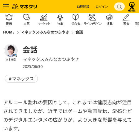
口座開設
ログイン
新着
人気
マーケット
特集
初心者
ライフデザイン
連載
著者
商
HOME
マネックスみんなのつぶやき
会話
会話
マネックスみんなのつぶやき
塚本 憲弘
2025/06/30
マネックス
アルコール離れの要因として、これまでは健康志向が注目
されてきましたが、近年ではゲームや動画配信、SNSなど
のデジタルエンタメの広がりが、より大きな影響を与えて
います。