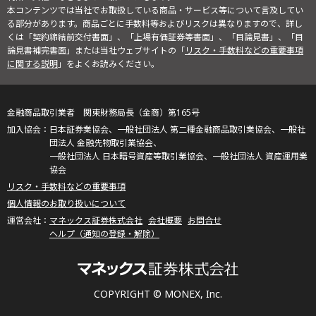
本コンテンツでは当社でお取扱している商品・サービス等について言及してい
る部分があります。商品ごとに手数料等およびリスクは異なりますので、詳し
くは「契約締結前交付書面」、「上場有価証券等書面」、「目論見書」、「目
論見書補完書面」または当社ウェブサイトの「
リスク・手数料などの重要事項
に関する説明
」をよくお読みください。
金融商品取引業者 関東財務局長（金商）第165号
日本証券業協会、一般社団法人 第二種金融商品取引業協会、一般社
団法人 金融先物取引業協会、
一般社団法人 日本暗号資産等取引業協会、一般社団法人 資産運用業
協会
リスク・手数料などの重要事項
個人情報のお取り扱いについて
マネックス証券株式会社
会社概要
お問合せ
ヘルプ（通知の登録・解除）
COPYRIGHT © MONEX, Inc.