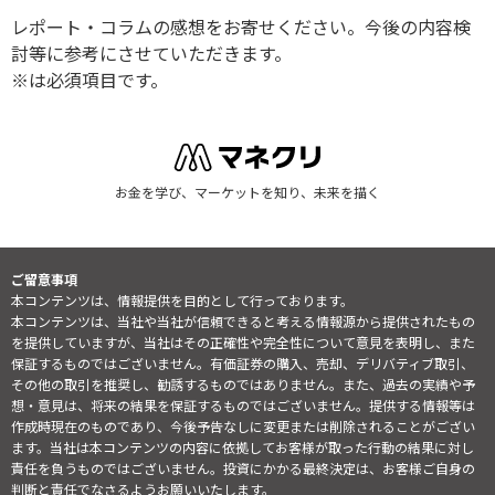
レポート・コラムの感想をお寄せください。今後の内容検
討等に参考にさせていただきます。
※は必須項目です。
お金を学び、マーケットを知り、未来を描く
ご留意事項
本コンテンツは、情報提供を目的として行っております。
本コンテンツは、当社や当社が信頼できると考える情報源から提供されたもの
を提供していますが、当社はその正確性や完全性について意見を表明し、また
保証するものではございません。有価証券の購入、売却、デリバティブ取引、
その他の取引を推奨し、勧誘するものではありません。また、過去の実績や予
想・意見は、将来の結果を保証するものではございません。提供する情報等は
作成時現在のものであり、今後予告なしに変更または削除されることがござい
ます。当社は本コンテンツの内容に依拠してお客様が取った行動の結果に対し
責任を負うものではございません。投資にかかる最終決定は、お客様ご自身の
判断と責任でなさるようお願いいたします。