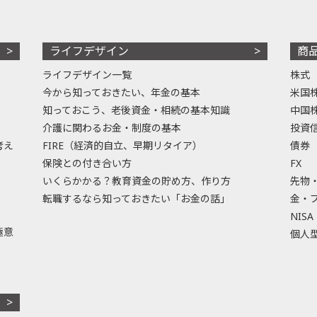
ライフデザイン
商
ライフデザイン一覧
株式
今から知っておきたい、年金の基本
米国
知っておこう、老後資金・相続の基本知識
中国
介護に関わるお金・制度の基本
投資
考え
FIRE（経済的自立、早期リタイア）
債券
保険との付き合い方
FX
いくらかかる？教育資金の貯め方、作り方
先物
転職するなら知っておきたい「お金の話」
金・
NISA
極意
個人型