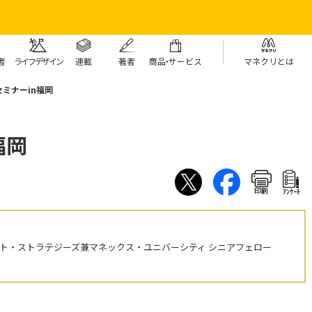
者
ライフデザイン
連載
著者
商
品・
サービス
マネクリとは
ミナーin福岡
福岡
印刷
ｱﾝｹｰﾄ
ント・ストラテジーズ兼マネックス・ユニバーシティ シニアフェロー