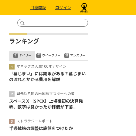
口座開設
ログイン
ランキング
デイリー
ウイークリー
マンスリー
マネックス人生100年デザイン
「墓じまい」には期限がある？墓じまい
の流れとかかる費用を解説
岡元兵八郎の米国株マスターへの道
スペースＸ［SPCX］上場後初の決算発
表、数字は良かったが株価が下落...
ストラテジーレポート
半導体株の調整は底値をつけたか