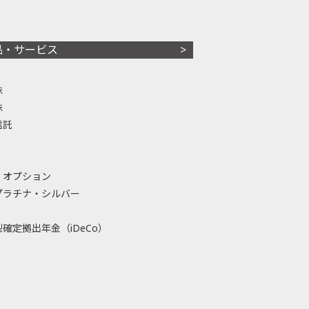
品・サービス
株
株
信託
・オプション
プラチナ・シルバー
確定拠出年金（iDeCo）