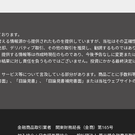
ております。
考える情報源から提供されたものを提供していますが、当社はその正確
売却、デリバティブ取引、その他の取引を推奨し、勧誘するものではあ
。提供する情報等は作成時現在のものであり、今後予告なしに変更また
の結果に対し責任を負うものではございません。投資にかかる最終決定
・サービス等について言及している部分があります。商品ごとに手数料
書面」、「目論見書」、「目論見書補完書面」または当社ウェブサイト
金融商品取引業者 関東財務局長（金商）第165号