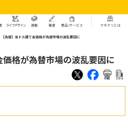
者
ライフデザイン
連載
著者
商
品・
サービス
マネクリとは
【為替】米ドル建て金価格が為替市場の波乱要因に
金価格が為替市場の波乱要因に
印刷
ｱﾝｹｰﾄ