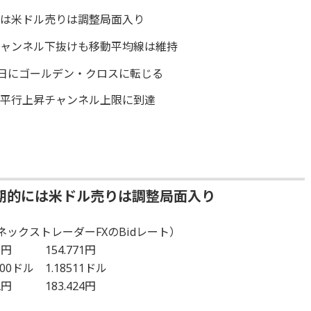
には米ドル売りは調整局面入り
チャンネル下抜けも移動平均線は維持
0日にゴールデン・クロスに転じる
も平行上昇チャンネル上限に到達
続
期的には米ドル売りは調整局面入り
ックストレーダーFXのBidレート）
1円 154.771円
00ドル 1.18511ドル
2円 183.424円