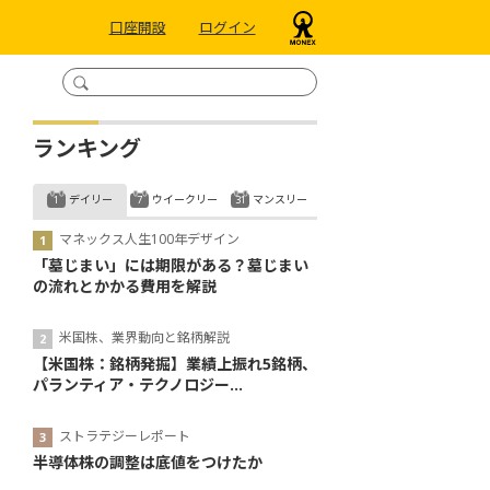
口座開設
ログイン
ランキング
デイリー
ウイークリー
マンスリー
マネックス人生100年デザイン
「墓じまい」には期限がある？墓じまい
の流れとかかる費用を解説
米国株、業界動向と銘柄解説
【米国株：銘柄発掘】業績上振れ5銘柄、
パランティア・テクノロジー...
ストラテジーレポート
半導体株の調整は底値をつけたか