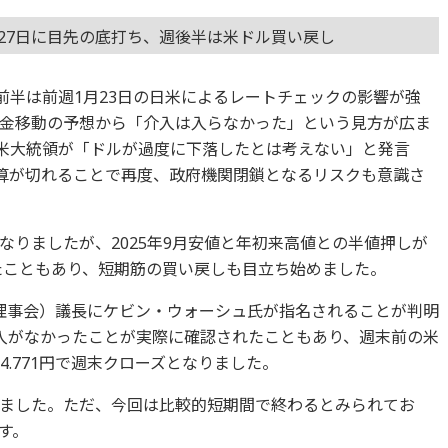
月27日に目先の底打ち、週後半は米ドル買い戻し
前半は前週1月23日の日米によるレートチェックの影響が強
金移動の予想から「介入は入らなかった」という見方が広ま
プ米大統領が「ドルが過度に下落したとは考えない」と発言
予算が切れることで再度、政府機関閉鎖となるリスクも意識さ
。
なりましたが、2025年9月安値と年初来高値との半値押しが
なったこともあり、短期筋の買い戻しも目立ち始めました。
度理事会）議長にケビン・ウォーシュ氏が指名されることが判明
入がなかったことが実際に確認されたこともあり、週末前の米
4.771円で週末クローズとなりました。
ました。ただ、今回は比較的短期間で終わるとみられてお
す。