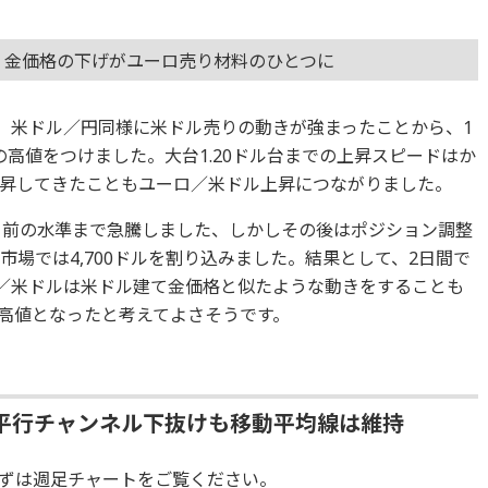
：金価格の下げがユーロ売り材料のひとつに
は、米ドル／円同様に米ドル売りの動きが強まったことから、1
月以来の高値をつけました。大台1.20ドル台までの上昇スピードはか
昇してきたこともユーロ／米ドル上昇につながりました。
ドル目前の水準まで急騰しました、しかしその後はポジション調整
市場では4,700ドルを割り込みました。結果として、2日間で
ロ／米ドルは米ドル建て金価格と似たような動きをすることも
は高値となったと考えてよさそうです。
平行チャンネル下抜けも移動平均線は維持
ずは週足チャートをご覧ください。