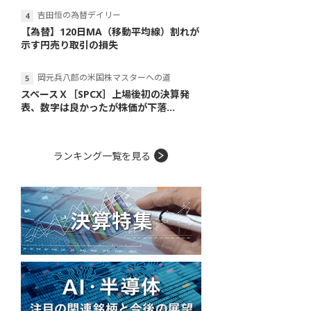
吉田恒の為替デイリー
【為替】120日MA（移動平均線）割れが
示す円売り取引の損失
岡元兵八郎の米国株マスターへの道
スペースＸ［SPCX］上場後初の決算発
表、数字は良かったが株価が下落...
ランキング一覧を見る