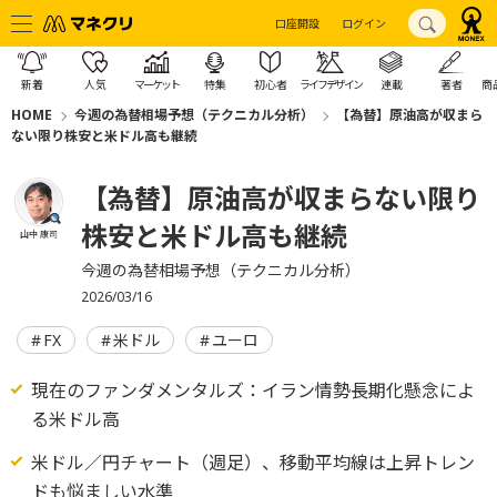
口座開設
ログイン
新着
人気
マーケット
特集
初心者
ライフデザイン
連載
著者
商
HOME
今週の為替相場予想（テクニカル分析）
【為替】原油高が収まら
ない限り株安と米ドル高も継続
【為替】原油高が収まらない限り
株安と米ドル高も継続
山中 康司
今週の為替相場予想（テクニカル分析）
2026/03/16
FX
米ドル
ユーロ
現在のファンダメンタルズ：イラン情勢長期化懸念によ
る米ドル高
米ドル／円チャート（週足）、移動平均線は上昇トレン
ドも悩ましい水準