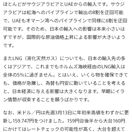
ほとんどがサウジアラビアとUAEからの輸入です。サウジ
アラビアは紅海へのパイプラインで輸出の8割を迂回可能
で、UAEもオマーン湾へのパイプラインで同様に6割を迂回
可能です。そのため、日本の輸入への影響は本来小さいは
ずですが、国際的な原油価格上昇による影響が大きいよう
です。
またLNG（液化天然ガス）についても、日本の輸入先の多
くはアジアで、これまでもホルムズ海峡経由のLNG輸入は
全体の5％に過ぎません。とはいえ、いくら物を確保できて
も、価格が急騰し、為替も円安に動いていることを考える
と、日本経済に与える影響は大きくなります。早期にイラ
ン情勢が収束することを願うばかりです。
なお、米ドル／円は先週3月13日に年初来高値をわずかに更
新し159.747円をつけました。159円台後半から大台160円
にかけてはレートチェックの可能性が高く、大台を超えて