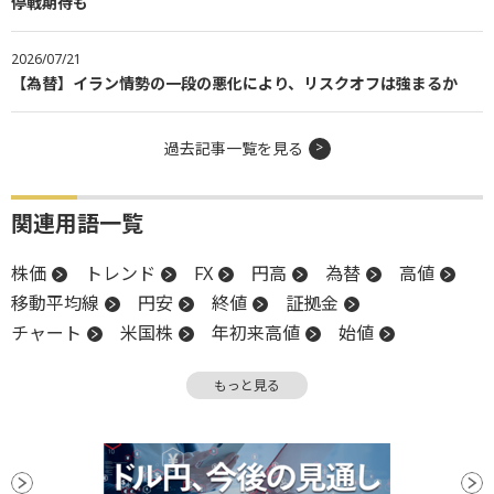
停戦期待も
2026/07/21
【為替】イラン情勢の一段の悪化により、リスクオフは強まるか
過去記事一覧を見る
関連用語一覧
株価
トレンド
FX
円高
為替
高値
移動平均線
円安
終値
証拠金
チャート
米国株
年初来高値
始値
引け
一段安
上値
大台
株価指数
もっと見る
材料
下値
週足
安値