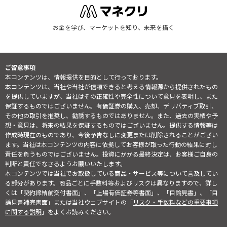
お金を学び、マーケットを知り、未来を描く
ご留意事項
本コンテンツは、情報提供を目的として行っております。
本コンテンツは、当社や当社が信頼できると考える情報源から提供されたもの
を提供していますが、当社はその正確性や完全性について意見を表明し、また
保証するものではございません。有価証券の購入、売却、デリバティブ取引、
その他の取引を推奨し、勧誘するものではありません。また、過去の実績や予
想・意見は、将来の結果を保証するものではございません。提供する情報等は
作成時現在のものであり、今後予告なしに変更または削除されることがござい
ます。当社は本コンテンツの内容に依拠してお客様が取った行動の結果に対し
責任を負うものではございません。投資にかかる最終決定は、お客様ご自身の
判断と責任でなさるようお願いいたします。
本コンテンツでは当社でお取扱している商品・サービス等について言及してい
る部分があります。商品ごとに手数料等およびリスクは異なりますので、詳し
くは「契約締結前交付書面」、「上場有価証券等書面」、「目論見書」、「目
論見書補完書面」または当社ウェブサイトの「
リスク・手数料などの重要事項
に関する説明
」をよくお読みください。