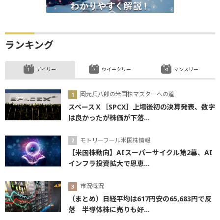
ランキング
デイリー
ウイークリー
マンスリー
岡元兵八郎の米国株マスターへの道
スペースＸ［SPCX］上場後初の決算発表、数字
は良かったが株価が下落...
モトリーフール米国株情報
【米国株動向】AIスーパーサイクル第2幕、AI
インフラ投資拡大で恩恵...
市況概況
（まとめ）日経平均は617円安の65,683円で反
落 半導体株に売りも好...