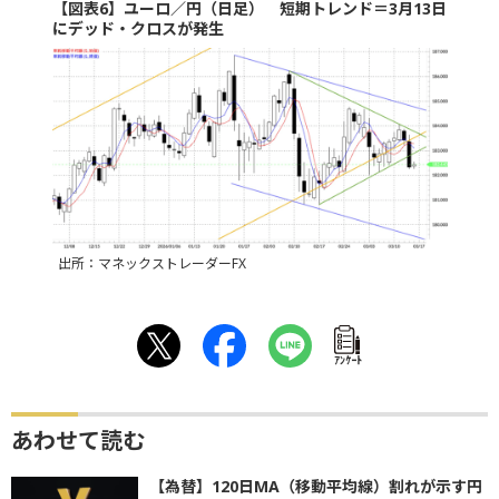
【図表6】ユーロ／円（日足） 短期トレンド＝3月13日
にデッド・クロスが発生
出所：マネックストレーダーFX
ｱﾝｹｰﾄ
あわせて読む
【為替】120日MA（移動平均線）割れが示す円