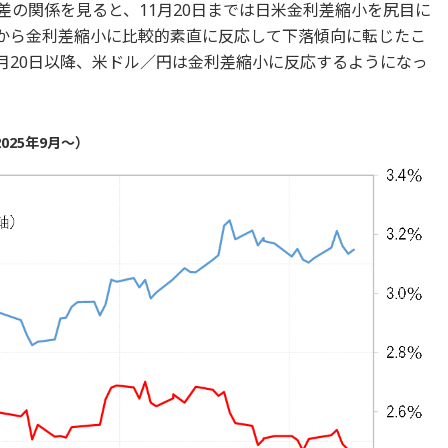
利差の関係を見ると、11月20日までは日米金利差縮小を尻目に
後から金利差縮小に比較的素直に反応して下落傾向に転じたこ
1月20日以降、米ドル／円は金利差縮小に反応するようになっ
025年9月～）