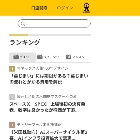
口座開設
ログイン
ランキング
デイリー
ウイークリー
マンスリー
マネックス人生100年デザイン
「墓じまい」には期限がある？墓じまい
の流れとかかる費用を解説
岡元兵八郎の米国株マスターへの道
スペースＸ［SPCX］上場後初の決算発
表、数字は良かったが株価が下落...
モトリーフール米国株情報
【米国株動向】AIスーパーサイクル第2
幕、AIインフラ投資拡大で恩恵...