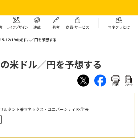
者
ライフデザイン
連載
著者
商
品・
サービス
マネクリとは
15-12/19の米ドル／円を予想する
/19の米ドル／円を予想する
印刷
ｱﾝｹｰﾄ
ンサルタント兼マネックス・ユニバーシティ FX学長