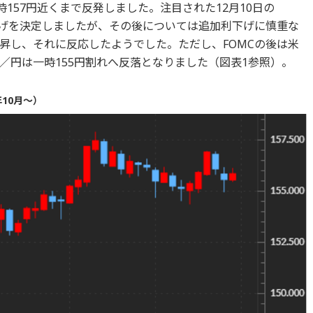
時157円近くまで反発しました。注目された12月10日の
下げを決定しましたが、その後については追加利下げに慎重な
昇し、それに反応したようでした。ただし、FOMCの後は米
／円は一時155円割れへ反落となりました（図表1参照）。
10月～）