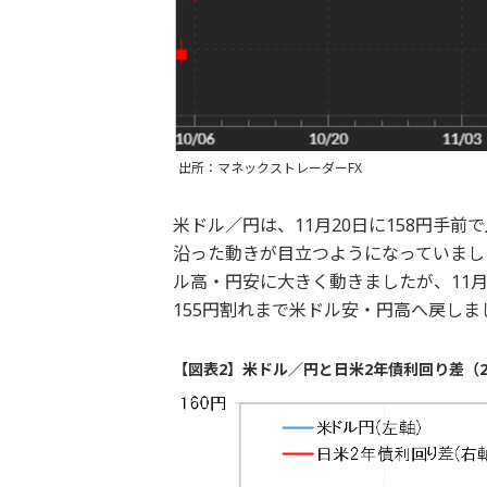
出所：マネックストレーダーFX
米ドル／円は、11月20日に158円手
沿った動きが目立つようになっていまし
ル高・円安に大きく動きましたが、11
155円割れまで米ドル安・円高へ戻しま
【図表2】米ドル／円と日米2年債利回り差（20