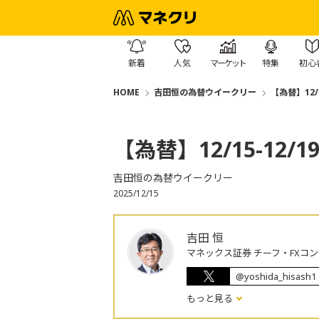
新着
人気
マーケット
特集
初心
HOME
吉田恒の為替ウイークリー
【為替】12/
【為替】12/15-12
吉田恒の為替ウイークリー
2025/12/15
吉田 恒
マネックス証券 チーフ・FXコ
@yoshida_hisash1
もっと見る