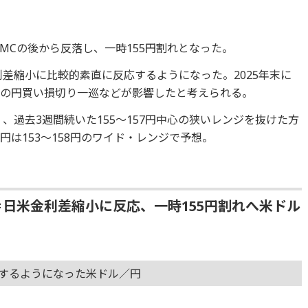
OMCの後から反落し、一時155円割れとなった。
利差縮小に比較的素直に反応するようになった。2025年末に
ドの円買い損切り一巡などが影響したと考えられる。
く、過去3週間続いた155～157円中心の狭いレンジを抜けた方
は153～158円のワイド・レンジで予想。
＝日米金利差縮小に反応、一時155円割れへ米ドル
応するようになった米ドル／円