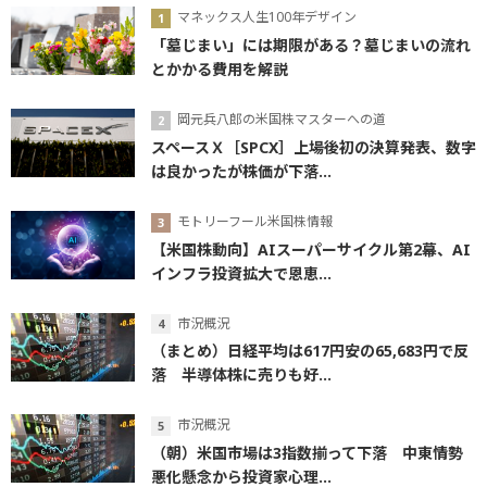
マネックス人生100年デザイン
「墓じまい」には期限がある？墓じまいの流れ
とかかる費用を解説
岡元兵八郎の米国株マスターへの道
スペースＸ［SPCX］上場後初の決算発表、数字
は良かったが株価が下落...
モトリーフール米国株情報
【米国株動向】AIスーパーサイクル第2幕、AI
インフラ投資拡大で恩恵...
市況概況
（まとめ）日経平均は617円安の65,683円で反
落 半導体株に売りも好...
市況概況
（朝）米国市場は3指数揃って下落 中東情勢
悪化懸念から投資家心理...