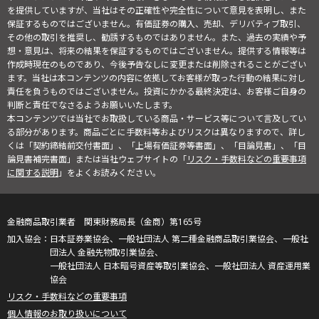
を提供していますが、当社はその正確性や完全性について意見を表明し、また
保証するものではございません。有価証券の購入、売却、デリバティブ取引、
その他の取引を推奨し、勧誘するものではありません。また、過去の実績や予
想・意見は、将来の結果を保証するものではございません。提供する情報等は
作成時現在のものであり、今後予告なしに変更または削除されることがござい
ます。当社は本コンテンツの内容に依拠してお客様が取った行動の結果に対し
責任を負うものではございません。投資にかかる最終決定は、お客様ご自身の
判断と責任でなさるようお願いいたします。
本コンテンツでは当社でお取扱している商品・サービス等について言及してい
る部分があります。商品ごとに手数料等およびリスクは異なりますので、詳し
くは「契約締結前交付書面」、「上場有価証券等書面」、「目論見書」、「目
論見書補完書面」または当社ウェブサイトの「
リスク・手数料などの重要事項
に関する説明
」をよくお読みください。
金融商品取引業者 関東財務局長（金商）第165号
日本証券業協会、一般社団法人 第二種金融商品取引業協会、一般社
団法人 金融先物取引業協会、
一般社団法人 日本暗号資産等取引業協会、一般社団法人 資産運用業
協会
リスク・手数料などの重要事項
個人情報のお取り扱いについて