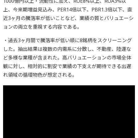
1000億円以上・流動性に加え、ROE8%以上、ROA3%以
上、今来期増益見込み、PER14倍以下、PBR1.3倍以下、直
近3ヶ月の騰落率が低いことなど、業績の質とバリュエーシ
ョンの両立を重視する内容である。
・過去3ヶ月間で騰落率が低い順に8銘柄をスクリーニング
した。抽出結果は複数の内需系に分散し、不動産、陸運な
ど多様な業種が含まれた。高バリュエーションの市場全体
観に対し、相対的に割安で業績の下支えが期待できる出遅
れ領域の循環物色が想定される。