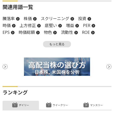
関連用語一覧
騰落率
株価
スクリーニング
投資
時価
上方修正
底堅い
増益
PER
EPS
時価総額
物色
流動性
ROE
ROA
上値
関税
上場
底
もっと見る
バリュエーション
PBR
ランキング
デイリー
ウイークリー
マンスリー