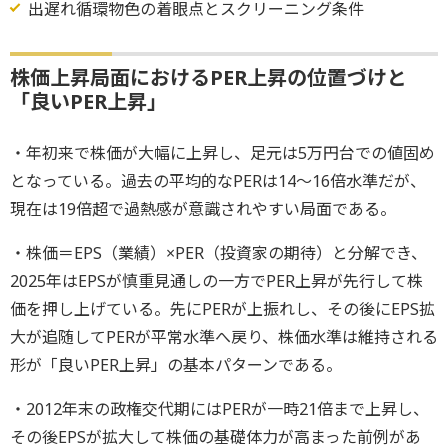
出遅れ循環物色の着眼点とスクリーニング条件
株価上昇局面におけるPER上昇の位置づけと
「良いPER上昇」
・年初来で株価が大幅に上昇し、足元は5万円台での値固め
となっている。過去の平均的なPERは14～16倍水準だが、
現在は19倍超で過熱感が意識されやすい局面である。
・株価＝EPS（業績）×PER（投資家の期待）と分解でき、
2025年はEPSが慎重見通しの一方でPER上昇が先行して株
価を押し上げている。先にPERが上振れし、その後にEPS拡
大が追随してPERが平常水準へ戻り、株価水準は維持される
形が「良いPER上昇」の基本パターンである。
・2012年末の政権交代期にはPERが一時21倍まで上昇し、
その後EPSが拡大して株価の基礎体力が高まった前例があ