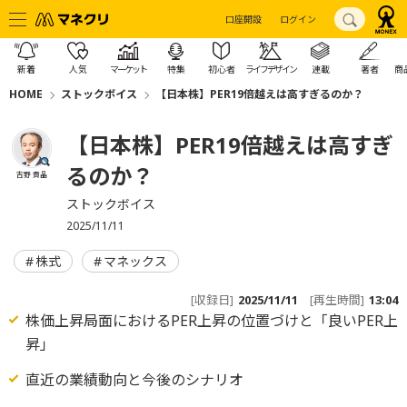
口座開設
ログイン
新着
人気
マーケット
特集
初心者
ライフデザイン
連載
著者
商
HOME
ストックボイス
【日本株】PER19倍越えは高すぎるのか？
【日本株】PER19倍越えは高すぎ
るのか？
吉野 貴晶
ストックボイス
2025/11/11
株式
マネックス
[収録日]
2025/11/11
[再生時間]
13:04
株価上昇局面におけるPER上昇の位置づけと「良いPER上
昇」
直近の業績動向と今後のシナリオ