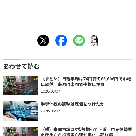
ｱﾝｹｰﾄ
あわせて読む
（まとめ）日経平均は76円安の65,606円で小幅
に続落 来週は米物価指標に注目
2026/08/07
半導体株の調整は底値をつけたか
2026/08/07
（朝）米国市場は3指数揃って下落 中東情勢悪
化懸念から投資家心理が悪化し売り優...